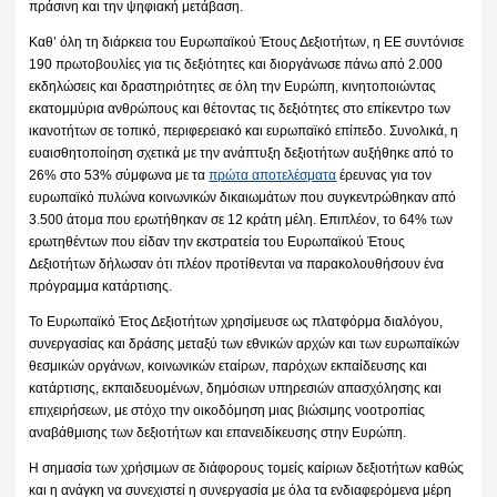
πράσινη και την ψηφιακή μετάβαση.
Καθ’ όλη τη διάρκεια του Ευρωπαϊκού Έτους Δεξιοτήτων, η ΕΕ συντόνισε
190 πρωτοβουλίες για τις δεξιότητες και διοργάνωσε πάνω από 2.000
εκδηλώσεις και δραστηριότητες σε όλη την Ευρώπη, κινητοποιώντας
εκατομμύρια ανθρώπους και θέτοντας τις δεξιότητες στο επίκεντρο των
ικανοτήτων σε τοπικό, περιφερειακό και ευρωπαϊκό επίπεδο. Συνολικά, η
ευαισθητοποίηση σχετικά με την ανάπτυξη δεξιοτήτων αυξήθηκε από το
26% στο 53% σύμφωνα με τα
πρώτα αποτελέσματα
έρευνας για τον
ευρωπαϊκό πυλώνα κοινωνικών δικαιωμάτων που συγκεντρώθηκαν από
3.500 άτομα που ερωτήθηκαν σε 12 κράτη μέλη. Επιπλέον, το 64% των
ερωτηθέντων που είδαν την εκστρατεία του Ευρωπαϊκού Έτους
Δεξιοτήτων δήλωσαν ότι πλέον προτίθενται να παρακολουθήσουν ένα
πρόγραμμα κατάρτισης.
Το Ευρωπαϊκό Έτος Δεξιοτήτων χρησίμευσε ως πλατφόρμα διαλόγου,
συνεργασίας και δράσης μεταξύ των εθνικών αρχών και των ευρωπαϊκών
θεσμικών οργάνων, κοινωνικών εταίρων, παρόχων εκπαίδευσης και
κατάρτισης, εκπαιδευομένων, δημόσιων υπηρεσιών απασχόλησης και
επιχειρήσεων, με στόχο την οικοδόμηση μιας βιώσιμης νοοτροπίας
αναβάθμισης των δεξιοτήτων και επανειδίκευσης στην Ευρώπη.
Η σημασία των χρήσιμων σε διάφορους τομείς καίριων δεξιοτήτων καθώς
και η ανάγκη να συνεχιστεί η συνεργασία με όλα τα ενδιαφερόμενα μέρη