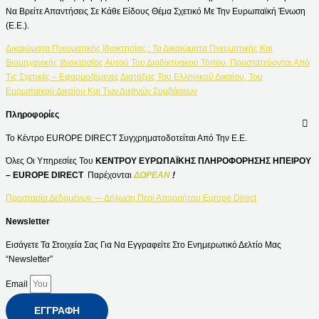
Να Βρείτε Απαντήσεις Σε Κάθε Είδους Θέμα Σχετικό Με Την Ευρωπαϊκή Ένωση
(Ε.Ε.).
Δικαιώματα Πνευματικής Ιδιοκτησίας : Τα Δικαιώματα Πνευματικής Και
Βιομηχανικής Ιδιοκτησίας Αυτού Του Διαδικτυακού Τόπου, Προστατεύονται Από
Τις Σχετικές – Εφαρμοζόμενες Διατάξεις Του Ελληνικού Δικαίου, Του
Ευρωπαϊκού Δικαίου Και Των Διεθνών Συμβάσεων
Πληροφορίες
Το Κέντρο EUROPE DIRECT Συγχρηματοδοτείται Από Την Ε.Ε.
Όλες Οι Υπηρεσίες Του
ΚΕΝΤΡΟΥ ΕΥΡΩΠΑΪΚΗΣ ΠΛΗΡΟΦΟΡΗΣΗΣ ΗΠΕΙΡΟΥ
– EUROPE DIRECT
Παρέχονται
ΔΩΡΕΑΝ
!
Προστασία Δεδομένων — Δήλωση Περί Απορρήτου Europe Direct
Newsletter
Εισάγετε Τα Στοιχεία Σας Για Να Εγγραφείτε Στο Ενημερωτικό Δελτίο Μας
“Newsletter”
Email
ΕΓΓΡΑΦΉ