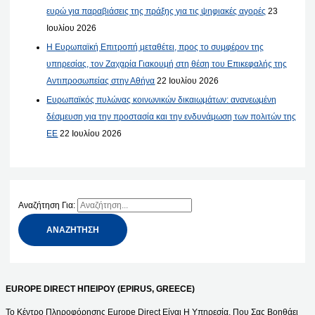
ευρώ για παραβιάσεις της πράξης για τις ψηφιακές αγορές
23
Ιουλίου 2026
Η Ευρωπαϊκή Επιτροπή μεταθέτει, προς το συμφέρον της
υπηρεσίας, τον Ζαχαρία Γιακουμή στη θέση του Επικεφαλής της
Αντιπροσωπείας στην Αθήνα
22 Ιουλίου 2026
Ευρωπαϊκός πυλώνας κοινωνικών δικαιωμάτων: ανανεωμένη
δέσμευση για την προστασία και την ενδυνάμωση των πολιτών της
ΕΕ
22 Ιουλίου 2026
Αναζήτηση Για:
EUROPE DIRECT ΗΠΕΙΡΟΥ (EPIRUS, GREECE)
Το Κέντρο Πληροφόρησης Europe Direct Είναι Η Υπηρεσία, Που Σας Βοηθάει