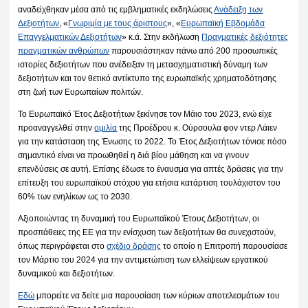
αναδείχθηκαν μέσα από τις εμβληματικές εκδηλώσεις
Ανάδειξη των
Δεξιοτήτων
, «
Γνωριμία με τους άριστους
», «
Ευρωπαϊκή Εβδομάδα
Επαγγελματικών Δεξιοτήτων
» κ.ά. Στην εκδήλωση
Πραγματικές δεξιότητες
πραγματικών ανθρώπων
παρουσιάστηκαν πάνω από 200 προσωπικές
ιστορίες δεξιοτήτων που ανέδειξαν τη μετασχηματιστική δύναμη των
δεξιοτήτων και τον θετικό αντίκτυπο της ευρωπαϊκής χρηματοδότησης
στη ζωή των Ευρωπαίων πολιτών.
Το Ευρωπαϊκό Έτος Δεξιοτήτων ξεκίνησε τον Μάιο του 2023, ενώ είχε
προαναγγελθεί στην
ομιλία
της Προέδρου κ. Ούρσουλα φον ντερ Λάιεν
για την κατάσταση της Ένωσης το 2022. Το Έτος Δεξιοτήτων τόνισε πόσο
σημαντικό είναι να προωθηθεί η διά βίου μάθηση και να γινουν
επενδύσεις σε αυτή. Επίσης έδωσε το έναυσμα για απτές δράσεις για την
επίτευξη του ευρωπαϊκού στόχου για ετήσια κατάρτιση τουλάχιστον του
60% των ενηλίκων ως το 2030.
Αξιοποιώντας τη δυναμική του Ευρωπαϊκού Έτους Δεξιοτήτων, οι
προσπάθειες της ΕΕ για την ενίσχυση των δεξιοτήτων θα συνεχιστούν,
όπως περιγράφεται στο
σχέδιο δράσης
το οποίο η Επιτροπή παρουσίασε
τον Μάρτιο του 2024 για την αντιμετώπιση των ελλείψεων εργατικού
δυναμικού και δεξιοτήτων.
Εδώ
μπορείτε να δείτε μια παρουσίαση των κύριων αποτελεσμάτων του