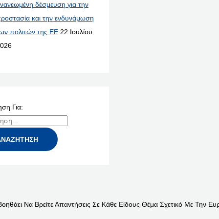
νανεωμένη δέσμευση για την
ροστασία και την ενδυνάμωση
ων πολιτών της ΕΕ
22 Ιουλίου
026
ση Για:
Βοηθάει Να Βρείτε Απαντήσεις Σε Κάθε Είδους Θέμα Σχετικό Με Την Ευ