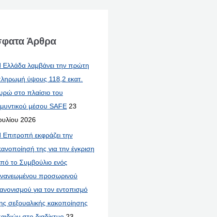
φατα Άρθρα
 Ελλάδα λαμβάνει την πρώτη
ληρωμή ύψους 118,2 εκατ.
υρώ στο πλαίσιο του
μυντικού μέσου SAFE
23
ουλίου 2026
 Επιτροπή εκφράζει την
κανοποίησή της για την έγκριση
πό το Συμβούλιο ενός
νανεωμένου προσωρινού
ανονισμού για τον εντοπισμό
ης σεξουαλικής κακοποίησης
αιδιών στο διαδίκτυο
23