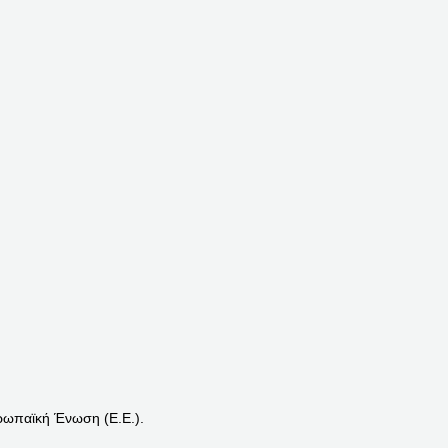
ρωπαϊκή Ένωση (Ε.Ε.).