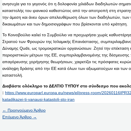
ανησυχία για το γεγονός ότι η δολοφονία χιλιάδων διαδηλωτών σηματο
καταστολής του ιρανικού καθεστώτος από την αποτροπή στη στρατηγ
την άμεση και άνευ όρων απελευθέρωση όλων των διαδηλωτών, τω
δικαιωμάτων και των δημοσιογράφων που βρίσκονται υπό κράτηση.
Το Κοινοβούλιο καλεί το Συμβούλιο να προχωρήσει χωρίς καθυστέρη
Στρατού των Φρουρών της Ισλαμικής Επανάστασης, συμπεριλαμβανομέ
Δύναμης Quds, ως τρομοκρατικών οργανώσεων. Ζητεί την επέκταση κ
περιοριστικών μέτρων της ΕΕ, συμπεριλαμβανομένης της δέσμευσης π
απαγόρευσης χορήγησης θεωρήσεων, χαιρετίζει τις πρόσφατες κυρώσει
ανάληψη δράσης από την ΕΕ κατά όλων των αξιωματούχων και των ον
καταστολή.
Διαβάστε ολόκληρο το ΔΕΛΤΙΟ ΤΥΠΟΥ στο σύνδεσμο που ακολο
:
https://www.europarl.europa.eu/news/el/press-room/20260116IPR32
katadikazei-ti-vanausi-katastoli-sto-iran
←
Προηγούμενο Άρθρο
Επόμενο Άρθρο
→