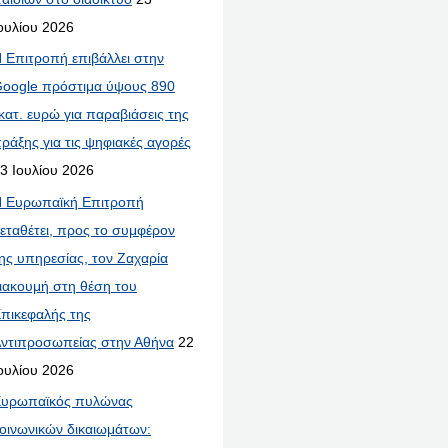
ουλίου 2026
 Επιτροπή επιβάλλει στην
oogle πρόστιμα ύψους 890
κατ. ευρώ για παραβιάσεις της
ράξης για τις ψηφιακές αγορές
3 Ιουλίου 2026
 Ευρωπαϊκή Επιτροπή
εταθέτει, προς το συμφέρον
ης υπηρεσίας, τον Ζαχαρία
ιακουμή στη θέση του
πικεφαλής της
ντιπροσωπείας στην Αθήνα
22
ουλίου 2026
υρωπαϊκός πυλώνας
οινωνικών δικαιωμάτων: