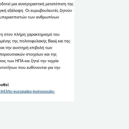
δοτεί μια ανατριχιαστική μετατόπιση της
ική εξάλειψη. Οι ευρωβουλευτές ζητούν
ν υπερασπιστών των ανθρωπίνων
ση στον πλήρη χαρακτηρισμό του
νης της πολιτοφυλακής Basij και της
αι την αυστηρή επιβολή των
εριουσιακών στοιχείων και της
ς των ΗΠΑ και ζητεί την ταχεία
τοτήτων που ευθύνονται για την
υθεί
443/to-europaiko-koinovoulio-