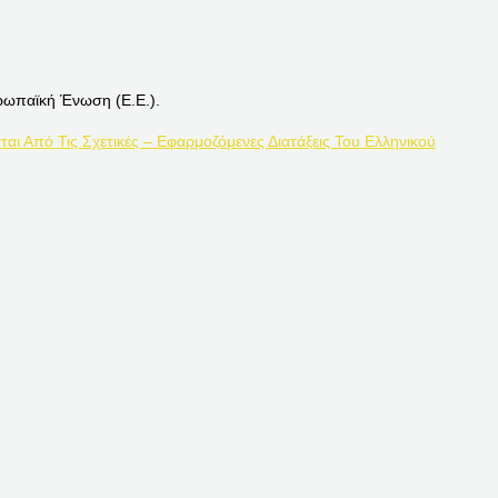
ρωπαϊκή Ένωση (Ε.Ε.).
ται Από Τις Σχετικές – Εφαρμοζόμενες Διατάξεις Του Ελληνικού