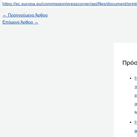
https://ec.europa.eu/commission/presscorner/api/files/document/pri
←
Προηγούμενο Άρθρο
Επόμενο Άρθρο
→
Πρόσ
Η
π
ε
α
Ι
Η
ι