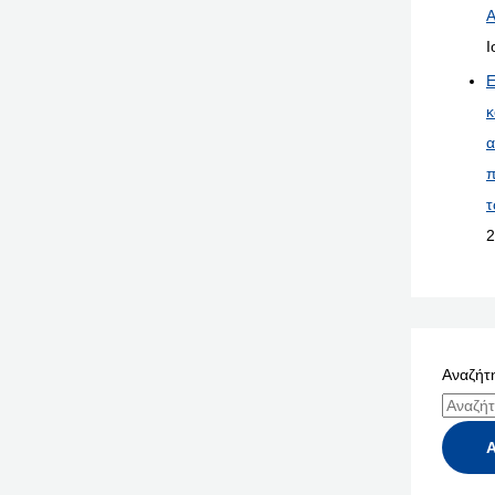
Α
Ι
Ε
κ
α
π
τ
2
Αναζήτη