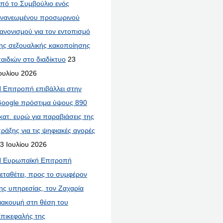
πό το Συμβούλιο ενός
νανεωμένου προσωρινού
ανονισμού για τον εντοπισμό
ης σεξουαλικής κακοποίησης
αιδιών στο διαδίκτυο
23
ουλίου 2026
 Επιτροπή επιβάλλει στην
oogle πρόστιμα ύψους 890
κατ. ευρώ για παραβιάσεις της
ράξης για τις ψηφιακές αγορές
3 Ιουλίου 2026
 Ευρωπαϊκή Επιτροπή
εταθέτει, προς το συμφέρον
ης υπηρεσίας, τον Ζαχαρία
ιακουμή στη θέση του
πικεφαλής της