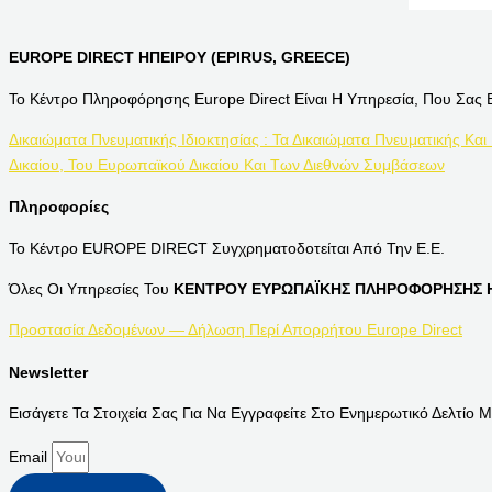
EUROPE DIRECT ΗΠΕΙΡΟΥ (EPIRUS, GREECE)
Το Κέντρο Πληροφόρησης Europe Direct Είναι Η Υπηρεσία, Που Σας 
Δικαιώματα Πνευματικής Ιδιοκτησίας : Τα Δικαιώματα Πνευματικής Και
Δικαίου, Του Ευρωπαϊκού Δικαίου Και Των Διεθνών Συμβάσεων
Πληροφορίες
Το Κέντρο EUROPE DIRECT Συγχρηματοδοτείται Από Την Ε.Ε.
Όλες Οι Υπηρεσίες Του
ΚΕΝΤΡΟΥ ΕΥΡΩΠΑΪΚΗΣ ΠΛΗΡΟΦΟΡΗΣΗΣ Η
Προστασία Δεδομένων — Δήλωση Περί Απορρήτου Europe Direct
Newsletter
Εισάγετε Τα Στοιχεία Σας Για Να Εγγραφείτε Στο Ενημερωτικό Δελτίο Μ
Email