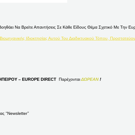
Βοηθάει Να Βρείτε Απαντήσεις Σε Κάθε Είδους Θέμα Σχετικό Με Την Ευ
 Βιομηχανικής Ιδιοκτησίας Αυτού Του Διαδικτυακού Τόπου, Προστατεύον
ΠΕΙΡΟΥ – EUROPE DIRECT
Παρέχονται
ΔΩΡΕΑΝ
!
ας “Newsletter”