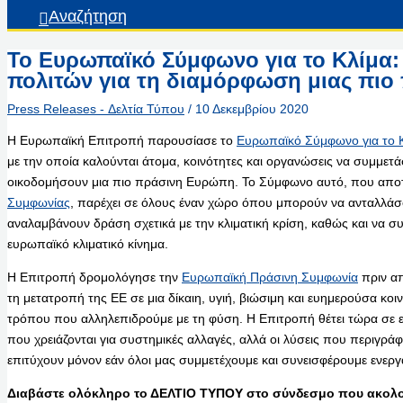
Αναζήτηση
Το Ευρωπαϊκό Σύμφωνο για το Κλίμα
πολιτών για τη διαμόρφωση μιας πι
Press Releases - Δελτία Τύπου
/
10 Δεκεμβρίου 2020
Η Ευρωπαϊκή Επιτροπή παρουσίασε το
Ευρωπαϊκό Σύμφωνο για το 
με την οποία καλούνται άτομα, κοινότητες και οργανώσεις να συμμετάσ
οικοδομήσουν μια πιο πράσινη Ευρώπη. Το Σύμφωνο αυτό, που αποτ
Συμφωνίας
, παρέχει σε όλους έναν χώρο όπου μπορούν να ανταλλάσ
αναλαμβάνουν δράση σχετικά με την κλιματική κρίση, καθώς και να σ
ευρωπαϊκό κλιματικό κίνημα.
Η Επιτροπή δρομολόγησε την
Ευρωπαϊκή Πράσινη Συμφωνία
πριν απ
τη μετατροπή της ΕΕ σε μια δίκαιη, υγιή, βιώσιμη και ευημερούσα κο
τρόπου που αλληλεπιδρούμε με τη φύση. Η Επιτροπή θέτει τώρα σε εφ
που χρειάζονται για συστημικές αλλαγές, αλλά οι λύσεις που περιγρ
επιτύχουν μόνον εάν όλοι μας συμμετέχουμε και συνεισφέρουμε ενεργ
Διαβάστε ολόκληρο το ΔΕΛΤΙΟ ΤΥΠΟΥ στο σύνδεσμο που ακολο