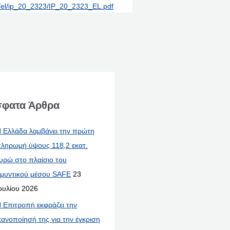
nt/el/ip_20_2323/IP_20_2323_EL.pdf
φατα Άρθρα
 Ελλάδα λαμβάνει την πρώτη
ληρωμή ύψους 118,2 εκατ.
υρώ στο πλαίσιο του
μυντικού μέσου SAFE
23
ουλίου 2026
 Επιτροπή εκφράζει την
κανοποίησή της για την έγκριση