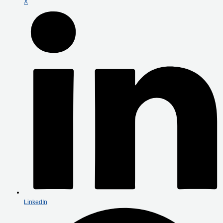
X
LinkedIn