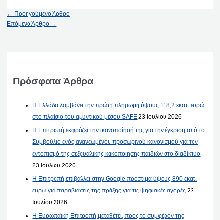
←
Προηγούμενο Άρθρο
Επόμενο Άρθρο
→
Πρόσφατα Άρθρα
Η Ελλάδα λαμβάνει την πρώτη πληρωμή ύψους 118,2 εκατ. ευρώ
στο πλαίσιο του αμυντικού μέσου SAFE
23 Ιουλίου 2026
Η Επιτροπή εκφράζει την ικανοποίησή της για την έγκριση από το
Συμβούλιο ενός ανανεωμένου προσωρινού κανονισμού για τον
εντοπισμό της σεξουαλικής κακοποίησης παιδιών στο διαδίκτυο
23 Ιουλίου 2026
Η Επιτροπή επιβάλλει στην Google πρόστιμα ύψους 890 εκατ.
ευρώ για παραβιάσεις της πράξης για τις ψηφιακές αγορές
23
Ιουλίου 2026
Η Ευρωπαϊκή Επιτροπή μεταθέτει, προς το συμφέρον της