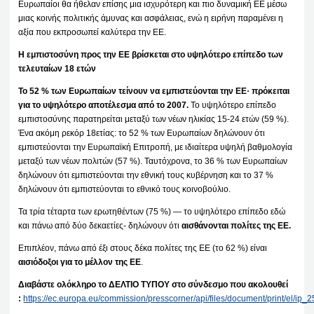
Ευρωπαίοι θα ήθελαν επίσης μια ισχυρότερη και πιο δυναμική ΕΕ μέσω
μιας κοινής πολιτικής άμυνας και ασφάλειας, ενώ η ειρήνη παραμένει η
αξία που εκπροσωπεί καλύτερα την ΕΕ.
Η εμπιστοσύνη προς την ΕΕ βρίσκεται στο υψηλότερο επίπεδο των
τελευταίων 18 ετών
Το 52 % των Ευρωπαίων τείνουν να εμπιστεύονται την ΕΕ· πρόκειται
για το υψηλότερο αποτέλεσμα από το 2007.
Το υψηλότερο επίπεδο
εμπιστοσύνης παρατηρείται μεταξύ των νέων ηλικίας 15-24 ετών (59 %).
Ένα ακόμη ρεκόρ 18ετίας: το 52 % των Ευρωπαίων δηλώνουν ότι
εμπιστεύονται την Ευρωπαϊκή Επιτροπή, με ιδιαίτερα υψηλή βαθμολογία
μεταξύ των νέων πολιτών (57 %). Ταυτόχρονα, το 36 % των Ευρωπαίων
δηλώνουν ότι εμπιστεύονται την εθνική τους κυβέρνηση και το 37 %
δηλώνουν ότι εμπιστεύονται το εθνικό τους κοινοβούλιο.
Τα τρία τέταρτα των ερωτηθέντων (75 %) — το υψηλότερο επίπεδο εδώ
και πάνω από δύο δεκαετίες- δηλώνουν ότι
αισθάνονται πολίτες της ΕΕ.
Επιπλέον, πάνω από έξι στους δέκα πολίτες της ΕΕ (το 62 %) είναι
αισιόδοξοι για το μέλλον της ΕΕ
.
Διαβάστε ολόκληρο το ΔΕΛΤΙΟ ΤΥΠΟΥ στο σύνδεσμο που ακολουθεί
:
https://ec.europa.eu/commission/presscorner/api/files/document/print/el/i