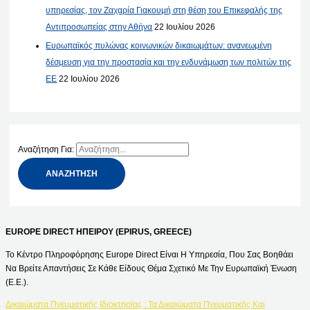
υπηρεσίας, τον Ζαχαρία Γιακουμή στη θέση του Επικεφαλής της
Αντιπροσωπείας στην Αθήνα
22 Ιουλίου 2026
Ευρωπαϊκός πυλώνας κοινωνικών δικαιωμάτων: ανανεωμένη
δέσμευση για την προστασία και την ενδυνάμωση των πολιτών της
ΕΕ
22 Ιουλίου 2026
Αναζήτηση Για:
EUROPE DIRECT ΗΠΕΙΡΟΥ (EPIRUS, GREECE)
Το Κέντρο Πληροφόρησης Europe Direct Είναι Η Υπηρεσία, Που Σας Βοηθάει
Να Βρείτε Απαντήσεις Σε Κάθε Είδους Θέμα Σχετικό Με Την Ευρωπαϊκή Ένωση
(Ε.Ε.).
Δικαιώματα Πνευματικής Ιδιοκτησίας : Τα Δικαιώματα Πνευματικής Και