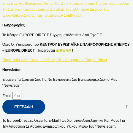
Βιομηχανικής Ιδιοκτησίας Αυτού Του Διαδικτυακού Τόπου, Προστατεύονται Από
Τις Σχετικές – Εφαρμοζόμενες Διατάξεις Του Ελληνικού Δικαίου, Του
Ευρωπαϊκού Δικαίου Και Των Διεθνών Συμβάσεων
Πληροφορίες
Το Κέντρο EUROPE DIRECT Συγχρηματοδοτείται Από Την Ε.Ε.
Όλες Οι Υπηρεσίες Του
ΚΕΝΤΡΟΥ ΕΥΡΩΠΑΪΚΗΣ ΠΛΗΡΟΦΟΡΗΣΗΣ ΗΠΕΙΡΟΥ
– EUROPE DIRECT
Παρέχονται
ΔΩΡΕΑΝ
!
Προστασία Δεδομένων — Δήλωση Περί Απορρήτου Europe Direct
Newsletter
Εισάγετε Τα Στοιχεία Σας Για Να Εγγραφείτε Στο Ενημερωτικό Δελτίο Μας
“Newsletter”
Email
ΕΓΓΡΑΦΉ
Το EuropeDirect Συλλέγει Τα E-Mail Των Χρηστών Αποκλειστικά Και Μόνο Για
Την Αποστολή Σε Αυτούς Ενημερωτικού Υλικού Μέσω Του “Newsletter”.