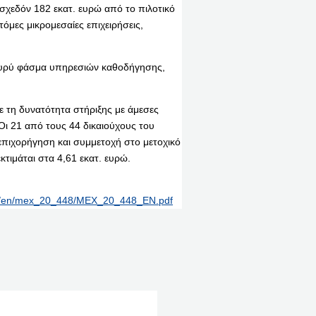
σχεδόν 182 εκατ. ευρώ από το πιλοτικό
όμες μικρομεσαίες επιχειρήσεις,
α ευρύ φάσμα υπηρεσιών καθοδήγησης,
ε τη δυνατότητα στήριξης με άμεσες
ι 21 από τους 44 δικαιούχους του
επιχορήγηση και συμμετοχή στο μετοχικό
κτιμάται στα 4,61 εκατ. ευρώ.
rint/en/mex_20_448/MEX_20_448_EN.pdf