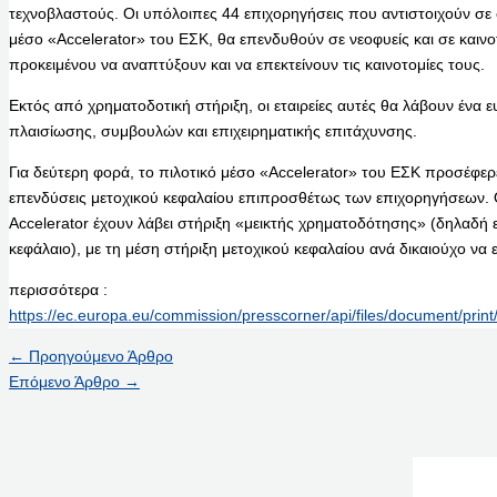
τεχνοβλαστούς. Οι υπόλοιπες 44 επιχορηγήσεις που αντιστοιχούν σε 
μέσο «Accelerator» του ΕΣΚ, θα επενδυθούν σε νεοφυείς και σε καινοτ
προκειμένου να αναπτύξουν και να επεκτείνουν τις καινοτομίες τους.
Εκτός από χρηματοδοτική στήριξη, οι εταιρείες αυτές θα λάβουν έν
πλαισίωσης, συμβουλών και επιχειρηματικής επιτάχυνσης.
Για δεύτερη φορά, το πιλοτικό μέσο «Accelerator» του ΕΣΚ προσέφερ
επενδύσεις μετοχικού κεφαλαίου επιπροσθέτως των επιχορηγήσεων. Ο
Accelerator έχουν λάβει στήριξη «μεικτής χρηματοδότησης» (δηλαδή 
κεφάλαιο), με τη μέση στήριξη μετοχικού κεφαλαίου ανά δικαιούχο να ε
περισσότερα :
https://ec.europa.eu/commission/presscorner/api/files/document/p
←
Προηγούμενο Άρθρο
Επόμενο Άρθρο
→