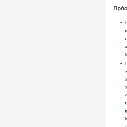
Πρόσ
Η
π
ε
α
Ι
Η
ι
α
α
κ
τ
π
Ι