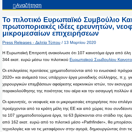
Αναζήτηση
Το πιλοτικό Ευρωπαϊκό Συμβούλιο Και
πρωτοποριακές ιδέες ερευνητών, νεο
μικρομεσαίων επιχειρήσεων
Press Releases - Δελτία Τύπου
/
13 Μαρτίου 2020
Η Ευρωπαϊκή Επιτροπή ανακοίνωσε ότι 107 καινοτόμα έργα από όλη
344 εκατ. ευρώ μέσω του πιλοτικού
Ευρωπαϊκού Συμβουλίου Καινοτο
Οι επιλεγείσες προτάσεις χρηματοδοτούνται από το ενωσιακό πρόγρα
2020» και ανάμεσά τους υπάρχουν έργα μοναδικής σύλληψης, π.χ. για
χειρουργικών επεμβάσεων αφαίρεσης καρκινικών ιστών, τον εκσυγχρο
παρακολούθησης της ποιότητας του αέρα και την εισαγωγή πολλών ά
Οι ερευνητές, οι νεοφυείς και οι μικρομεσαίες επιχειρήσεις που επιλέγ
προέρχονται από τα κράτη μέλη της ΕΕ και από χώρες που συνδέοντ
τα 107 χρηματοδοτούμενα έργα, τα 63 βρίσκονται στο στάδιο της έρ
από 162 εκατ. ευρώ από το πιλοτικό μέσο «Pathfinder», θα μπορέσο
τεχνολογίες και να τις μεταφέρουν στην αγορά, δημιουργώντας έτσι τις 