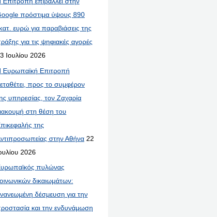
 Επιτροπή επιβάλλει στην
oogle πρόστιμα ύψους 890
κατ. ευρώ για παραβιάσεις της
ράξης για τις ψηφιακές αγορές
3 Ιουλίου 2026
 Ευρωπαϊκή Επιτροπή
εταθέτει, προς το συμφέρον
ης υπηρεσίας, τον Ζαχαρία
ιακουμή στη θέση του
πικεφαλής της
ντιπροσωπείας στην Αθήνα
22
ουλίου 2026
υρωπαϊκός πυλώνας
οινωνικών δικαιωμάτων:
νανεωμένη δέσμευση για την
ροστασία και την ενδυνάμωση