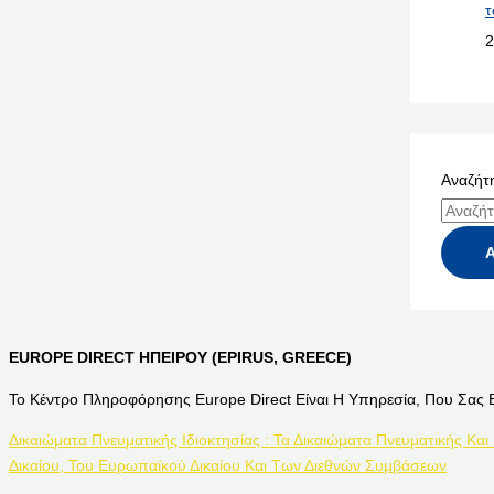
τ
2
Αναζήτη
EUROPE DIRECT ΗΠΕΙΡΟΥ (EPIRUS, GREECE)
Το Κέντρο Πληροφόρησης Europe Direct Είναι Η Υπηρεσία, Που Σας 
Δικαιώματα Πνευματικής Ιδιοκτησίας : Τα Δικαιώματα Πνευματικής Και
Δικαίου, Του Ευρωπαϊκού Δικαίου Και Των Διεθνών Συμβάσεων