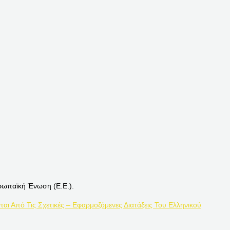
ρωπαϊκή Ένωση (Ε.Ε.).
ται Από Τις Σχετικές – Εφαρμοζόμενες Διατάξεις Του Ελληνικού