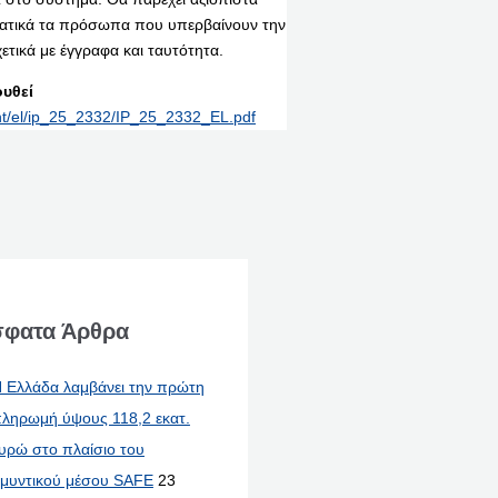
ηματικά τα πρόσωπα που υπερβαίνουν την
τικά με έγγραφα και ταυτότητα.
υθεί
int/el/ip_25_2332/IP_25_2332_EL.pdf
φατα Άρθρα
 Ελλάδα λαμβάνει την πρώτη
ληρωμή ύψους 118,2 εκατ.
υρώ στο πλαίσιο του
μυντικού μέσου SAFE
23