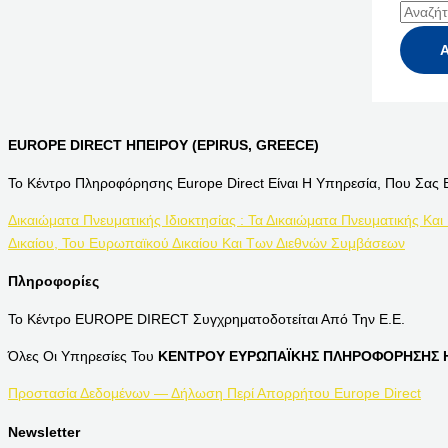
EUROPE DIRECT ΗΠΕΙΡΟΥ (EPIRUS, GREECE)
Το Κέντρο Πληροφόρησης Europe Direct Είναι Η Υπηρεσία, Που Σας 
Δικαιώματα Πνευματικής Ιδιοκτησίας : Τα Δικαιώματα Πνευματικής Και
Δικαίου, Του Ευρωπαϊκού Δικαίου Και Των Διεθνών Συμβάσεων
Πληροφορίες
Το Κέντρο EUROPE DIRECT Συγχρηματοδοτείται Από Την Ε.Ε.
Όλες Οι Υπηρεσίες Του
ΚΕΝΤΡΟΥ ΕΥΡΩΠΑΪΚΗΣ ΠΛΗΡΟΦΟΡΗΣΗΣ Η
Προστασία Δεδομένων — Δήλωση Περί Απορρήτου Europe Direct
Newsletter