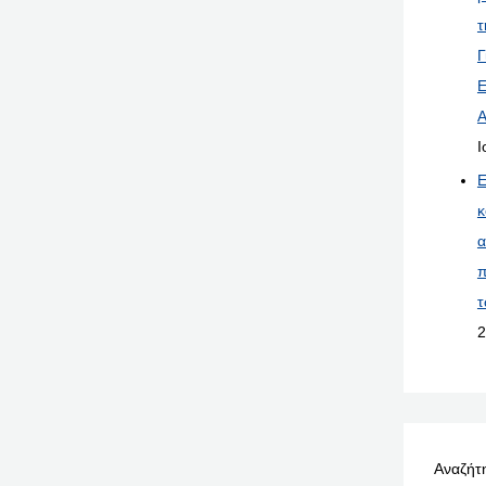
τ
Γ
Ε
Α
Ι
Ε
κ
α
π
τ
2
Αναζήτη