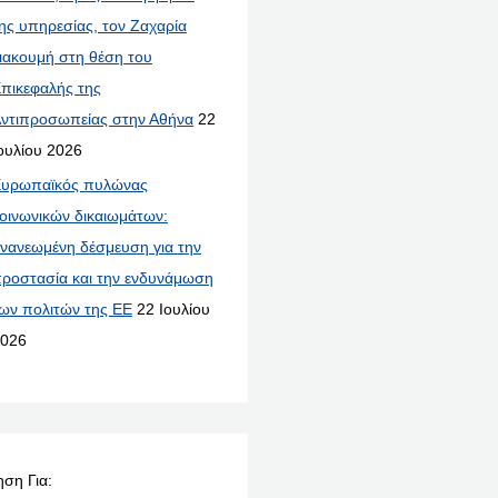
ης υπηρεσίας, τον Ζαχαρία
ιακουμή στη θέση του
πικεφαλής της
ντιπροσωπείας στην Αθήνα
22
ουλίου 2026
υρωπαϊκός πυλώνας
οινωνικών δικαιωμάτων:
νανεωμένη δέσμευση για την
ροστασία και την ενδυνάμωση
ων πολιτών της ΕΕ
22 Ιουλίου
026
ση Για: