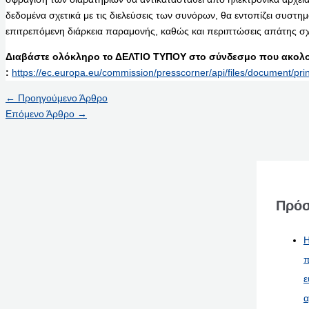
δεδομένα σχετικά με τις διελεύσεις των συνόρων, θα εντοπίζει συστ
επιτρεπόμενη διάρκεια παραμονής, καθώς και περιπτώσεις απάτης σχε
Διαβάστε ολόκληρο το ΔΕΛΤΙΟ ΤΥΠΟΥ στο σύνδεσμο που ακολο
:
https://ec.europa.eu/commission/presscorner/api/files/document/pr
←
Προηγούμενο Άρθρο
Επόμενο Άρθρο
→
Πρόσ
Η
π
ε
α