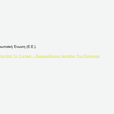
ρωπαϊκή Ένωση (Ε.Ε.).
ται Από Τις Σχετικές – Εφαρμοζόμενες Διατάξεις Του Ελληνικού