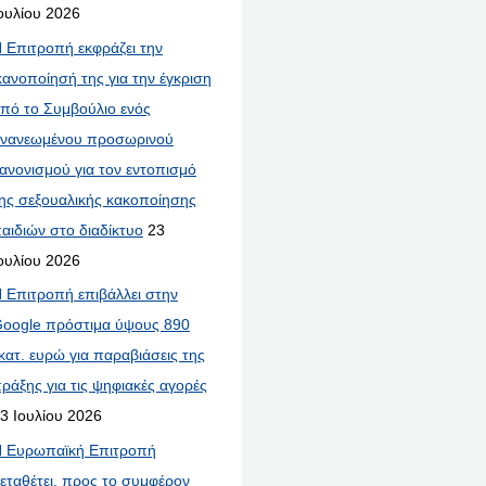
ουλίου 2026
 Επιτροπή εκφράζει την
κανοποίησή της για την έγκριση
πό το Συμβούλιο ενός
νανεωμένου προσωρινού
ανονισμού για τον εντοπισμό
ης σεξουαλικής κακοποίησης
αιδιών στο διαδίκτυο
23
ουλίου 2026
 Επιτροπή επιβάλλει στην
oogle πρόστιμα ύψους 890
κατ. ευρώ για παραβιάσεις της
ράξης για τις ψηφιακές αγορές
3 Ιουλίου 2026
 Ευρωπαϊκή Επιτροπή
εταθέτει, προς το συμφέρον