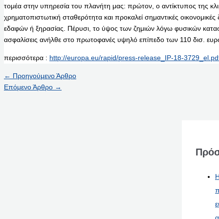
τομέα στην υπηρεσία του πλανήτη μας: πρώτον, ο αντίκτυπος της κλι
χρηματοπιστωτική σταθερότητα και προκαλεί σημαντικές οικονομικέ
εδαφών ή ξηρασίας. Πέρυσι, το ύψος των ζημιών λόγω φυσικών κα
ασφαλίσεις ανήλθε στο πρωτοφανές υψηλό επίπεδο των 110 δισ. ευρ
περισσότερα :
http://europa.eu/rapid/press-release_IP-18-3729_el.pd
←
Προηγούμενο Άρθρο
Επόμενο Άρθρο
→
Πρόσ
Η
π
ε
α