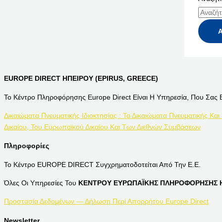
EUROPE DIRECT ΗΠΕΙΡΟΥ (EPIRUS, GREECE)
Το Κέντρο Πληροφόρησης Europe Direct Είναι Η Υπηρεσία, Που Σας 
Δικαιώματα Πνευματικής Ιδιοκτησίας : Τα Δικαιώματα Πνευματικής Και
Δικαίου, Του Ευρωπαϊκού Δικαίου Και Των Διεθνών Συμβάσεων
Πληροφορίες
Το Κέντρο EUROPE DIRECT Συγχρηματοδοτείται Από Την Ε.Ε.
Όλες Οι Υπηρεσίες Του
ΚΕΝΤΡΟΥ ΕΥΡΩΠΑΪΚΗΣ ΠΛΗΡΟΦΟΡΗΣΗΣ Η
Προστασία Δεδομένων — Δήλωση Περί Απορρήτου Europe Direct
Newsletter