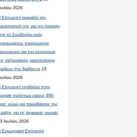
ουλίου 2026
 Επιτροπή εκφράζει την
κανοποίησή της για την έγκριση
πό το Συμβούλιο ενός
νανεωμένου προσωρινού
ανονισμού για τον εντοπισμό
ης σεξουαλικής κακοποίησης
αιδιών στο διαδίκτυο
23
ουλίου 2026
 Επιτροπή επιβάλλει στην
oogle πρόστιμα ύψους 890
κατ. ευρώ για παραβιάσεις της
ράξης για τις ψηφιακές αγορές
3 Ιουλίου 2026
 Ευρωπαϊκή Επιτροπή