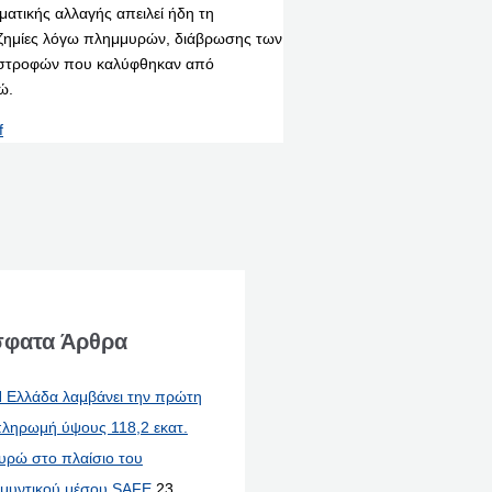
ματικής αλλαγής απειλεί ήδη τη
ς ζημίες λόγω πλημμυρών, διάβρωσης των
ταστροφών που καλύφθηκαν από
ώ.
f
φατα Άρθρα
 Ελλάδα λαμβάνει την πρώτη
ληρωμή ύψους 118,2 εκατ.
υρώ στο πλαίσιο του
μυντικού μέσου SAFE
23