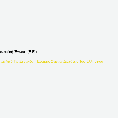
ρωπαϊκή Ένωση (Ε.Ε.).
ται Από Τις Σχετικές – Εφαρμοζόμενες Διατάξεις Του Ελληνικού