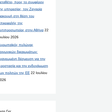
εταθέτει, προς το συμφέρον
ης υπηρεσίας, τον Ζαχαρία
ιακουμή στη θέση του
πικεφαλής της
ντιπροσωπείας στην Αθήνα
22
ουλίου 2026
υρωπαϊκός πυλώνας
οινωνικών δικαιωμάτων:
νανεωμένη δέσμευση για την
ροστασία και την ενδυνάμωση
ων πολιτών της ΕΕ
22 Ιουλίου
026
ση Για: