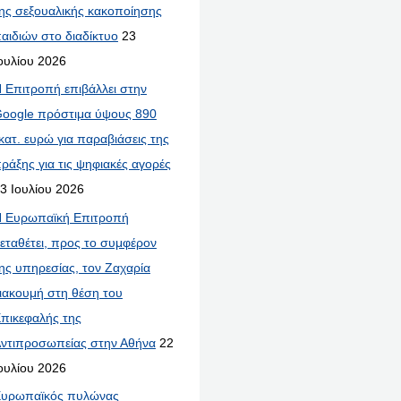
ης σεξουαλικής κακοποίησης
αιδιών στο διαδίκτυο
23
ουλίου 2026
 Επιτροπή επιβάλλει στην
oogle πρόστιμα ύψους 890
κατ. ευρώ για παραβιάσεις της
ράξης για τις ψηφιακές αγορές
3 Ιουλίου 2026
 Ευρωπαϊκή Επιτροπή
εταθέτει, προς το συμφέρον
ης υπηρεσίας, τον Ζαχαρία
ιακουμή στη θέση του
πικεφαλής της
ντιπροσωπείας στην Αθήνα
22
ουλίου 2026
υρωπαϊκός πυλώνας