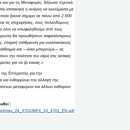
α και για τις Μεταφορές, δήλωσε σχετικά:
ιο επιτακτική η ανάγκη να κινούμαστε με
οποία ξεκινά σήμερα σε πάνω από 2.500
και τις επιχειρήσεις, τους πολεοδόμους
ύμε όλοι να επωφεληθούμε από τους
ν Ευρώπη θα προωθήσουν ασφαλέστερους
ς, επαρκή στάθμευση για εναλλακτικούς
αράδειγμα και —όσοι μπορούμε— ας
υν την ποιότητα του αέρα στις αστικές
στες για να ζει κανείς.»
 της Επιτροπής για την
α και ενθαρρύνει την αλλαγή της
ημόσιων μεταφορών και άλλων καθαρών
υθεί :
rint/el/mex_24_4701/MEX_24_4701_EN.pdf