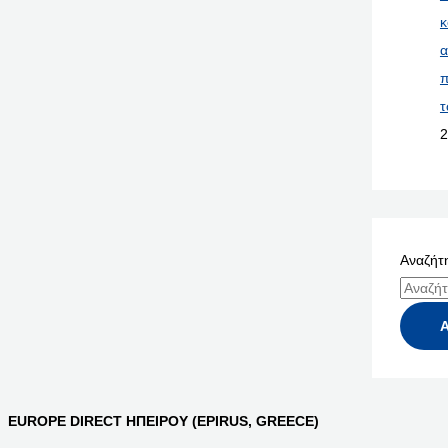
κ
α
π
τ
2
Αναζήτη
EUROPE DIRECT ΗΠΕΙΡΟΥ (EPIRUS, GREECE)