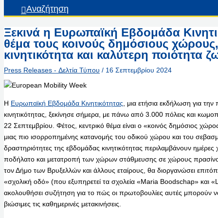
Αναζήτηση
Ξεκινά η Ευρωπαϊκή Εβδομάδα Κινητικ
θέμα τους κοινούς δημόσιους χώρους,
κινητικότητα και καλύτερη ποιότητα ζ
Press Releases - Δελτία Τύπου
/
16 Σεπτεμβρίου 2024
Η
Ευρωπαϊκή Εβδομάδα Κινητικότητας
, μια ετήσια εκδήλωση για τη
κινητικότητας, ξεκίνησε σήμερα, με πάνω από 3.000 πόλεις και κωμοπ
22 Σεπτεμβρίου. Φέτος, κεντρικό θέμα είναι ο «κοινός δημόσιος χώρος
μιας πιο ισορροπημένης κατανομής του οδικού χώρου και του σεβασμ
δραστηριότητες της εβδομάδας κινητικότητας περιλαμβάνουν ημέρες χ
ποδήλατο και μετατροπή των χώρων στάθμευσης σε χώρους πρασίνου
τον Δήμο των Βρυξελλών και άλλους εταίρους, θα διοργανώσει επιτόπ
«σχολική οδό» (που εξυπηρετεί τα σχολεία «Maria Boodschap» και 
ακολουθήσει συζήτηση για το πώς οι πρωτοβουλίες αυτές μπορούν ν
βιώσιμες τις καθημερινές μετακινήσεις.