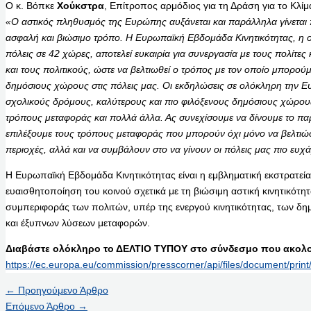
Ο κ. Βόπκε
Χούκστρα
, Επίτροπος αρμόδιος για τη Δράση για το Κλίμ
«Ο αστικός πληθυσμός της Ευρώπης αυξάνεται και παράλληλα γίνεται π
ασφαλή και βιώσιμο τρόπο. Η Ευρωπαϊκή Εβδομάδα Κινητικότητας, η 
πόλεις σε 42 χώρες, αποτελεί ευκαιρία για συνεργασία με τους πολίτες 
και τους πολιτικούς, ώστε να βελτιωθεί ο τρόπος με τον οποίο μπορο
δημόσιους χώρους στις πόλεις μας. Οι εκδηλώσεις σε ολόκληρη τη
σχολικούς δρόμους, καλύτερους και πιο φιλόξενους δημόσιους χώρου
τρόπους μεταφοράς και πολλά άλλα. Ας συνεχίσουμε να δίνουμε το π
επιλέξουμε τους τρόπους μεταφοράς που μπορούν όχι μόνο να βελτιώσο
περιοχές, αλλά και να συμβάλουν στο να γίνουν οι πόλεις μας πιο ευχάρι
Η Ευρωπαϊκή Εβδομάδα Κινητικότητας είναι η εμβληματική εκστρατεία
ευαισθητοποίηση του κοινού σχετικά με τη βιώσιμη αστική κινητικότητ
συμπεριφοράς των πολιτών, υπέρ της ενεργού κινητικότητας, των δ
και έξυπνων λύσεων μεταφορών.
Διαβάστε ολόκληρο το ΔΕΛΤΙΟ ΤΥΠΟΥ στο σύνδεσμο που ακολο
https://ec.europa.eu/commission/presscorner/api/files/document/p
←
Προηγούμενο Άρθρο
Επόμενο Άρθρο
→