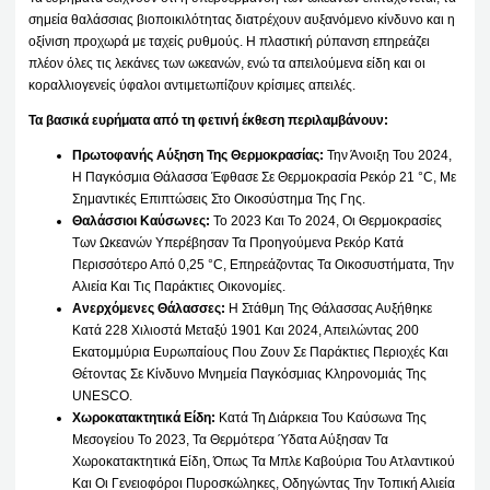
σημεία θαλάσσιας βιοποικιλότητας διατρέχουν αυξανόμενο κίνδυνο και η
οξίνιση προχωρά με ταχείς ρυθμούς. Η πλαστική ρύπανση επηρεάζει
πλέον όλες τις λεκάνες των ωκεανών, ενώ τα απειλούμενα είδη και οι
κοραλλιογενείς ύφαλοι αντιμετωπίζουν κρίσιμες απειλές.
Τα βασικά ευρήματα από τη φετινή έκθεση περιλαμβάνουν:
Πρωτοφανής Αύξηση Της Θερμοκρασίας:
Την Άνοιξη Του 2024,
Η Παγκόσμια Θάλασσα Έφθασε Σε Θερμοκρασία Ρεκόρ 21 °C, Με
Σημαντικές Επιπτώσεις Στο Οικοσύστημα Της Γης.
Θαλάσσιοι Καύσωνες:
Το 2023 Και Το 2024, Οι Θερμοκρασίες
Των Ωκεανών Υπερέβησαν Τα Προηγούμενα Ρεκόρ Κατά
Περισσότερο Από 0,25 °C, Επηρεάζοντας Τα Οικοσυστήματα, Την
Αλιεία Και Τις Παράκτιες Οικονομίες.
Ανερχόμενες Θάλασσες:
Η Στάθμη Της Θάλασσας Αυξήθηκε
Κατά 228 Χιλιοστά Μεταξύ 1901 Και 2024, Απειλώντας 200
Εκατομμύρια Ευρωπαίους Που Ζουν Σε Παράκτιες Περιοχές Και
Θέτοντας Σε Κίνδυνο Μνημεία Παγκόσμιας Κληρονομιάς Της
UNESCO.
Χωροκατακτητικά Είδη:
Κατά Τη Διάρκεια Του Καύσωνα Της
Μεσογείου Το 2023, Τα Θερμότερα Ύδατα Αύξησαν Τα
Χωροκατακτητικά Είδη, Όπως Τα Μπλε Καβούρια Του Ατλαντικού
Και Οι Γενειοφόροι Πυροσκώληκες, Οδηγώντας Την Τοπική Αλιεία