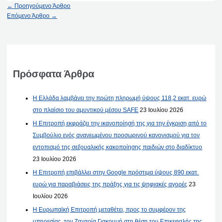
←
Προηγούμενο Άρθρο
Επόμενο Άρθρο
→
Πρόσφατα Άρθρα
Η Ελλάδα λαμβάνει την πρώτη πληρωμή ύψους 118,2 εκατ. ευρώ
στο πλαίσιο του αμυντικού μέσου SAFE
23 Ιουλίου 2026
Η Επιτροπή εκφράζει την ικανοποίησή της για την έγκριση από το
Συμβούλιο ενός ανανεωμένου προσωρινού κανονισμού για τον
εντοπισμό της σεξουαλικής κακοποίησης παιδιών στο διαδίκτυο
23 Ιουλίου 2026
Η Επιτροπή επιβάλλει στην Google πρόστιμα ύψους 890 εκατ.
ευρώ για παραβιάσεις της πράξης για τις ψηφιακές αγορές
23
Ιουλίου 2026
Η Ευρωπαϊκή Επιτροπή μεταθέτει, προς το συμφέρον της
υπηρεσίας, τον Ζαχαρία Γιακουμή στη θέση του Επικεφαλής της