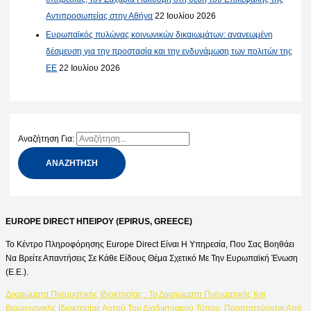
Αντιπροσωπείας στην Αθήνα
22 Ιουλίου 2026
Ευρωπαϊκός πυλώνας κοινωνικών δικαιωμάτων: ανανεωμένη
δέσμευση για την προστασία και την ενδυνάμωση των πολιτών της
ΕΕ
22 Ιουλίου 2026
Αναζήτηση Για:
EUROPE DIRECT ΗΠΕΙΡΟΥ (EPIRUS, GREECE)
Το Κέντρο Πληροφόρησης Europe Direct Είναι Η Υπηρεσία, Που Σας Βοηθάει
Να Βρείτε Απαντήσεις Σε Κάθε Είδους Θέμα Σχετικό Με Την Ευρωπαϊκή Ένωση
(Ε.Ε.).
Δικαιώματα Πνευματικής Ιδιοκτησίας : Τα Δικαιώματα Πνευματικής Και
Βιομηχανικής Ιδιοκτησίας Αυτού Του Διαδικτυακού Τόπου, Προστατεύονται Από