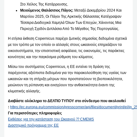
Στο Χείλος Της Κατάρρευσης.
Μειούμενος Θαλάσσιος Πάγος:
Μεταξύ Δεκεμβρίου 2024 Και
Μαρτίου 2025, Οι Πάγοι Της Αρκτικής Θάλασσας Κατέγραψαν
Τέσσερα Διαδοχικά Χαμηλά Όλων Των Εποχών, Χάνοντας Μια
Περιοχή Σχεδόν Διπλάσια Από Το Μέγεθος Της Πορτογαλίας.
Η ετήσια έκθεση Copernicus παρέχει ζωτικής σημασίας δεδομένα σχετικά
με τον τρόπο με τον οποίο οι αλλαγές στους ωκεανούς επηρεάζουν τα
οικοσυστήματα, την επισιτιστική ασφάλεια, τις οικονομίες, τις παράκτιες
κοινότητες και την παγκόσμια ρύθμιση του κλίματος.
Μέσω του συστήματος Copernicus, η ΕΕ εντείνει τη δράση της
παρέχοντας αξιόπιστα δεδομένα για την παρακολούθηση της υγείας των
ωκεανών και τη στήριξη μέτρων που προστατεύουν τη βιοποικιλότητα,
μειώνουν τη ρύπανση και ενισχύουν την ανθεκτικότητα έναντι της
κλιματικής αλλαγής.
Διαβάστε ολόκληρο το ΔΕΛΤΙΟ ΤΥΠΟΥ στο σύνδεσμο που ακολουθεί
:
https://ec.europa.eu/commission/presscorner/api/files/document/print/el/i
Για περισσότερες πληροφορίες
Εκθέσεις για την κατάσταση του Ωκεανού ⁇ CMEMS
Διαστημικό πρόγραμμα της ΕΕ