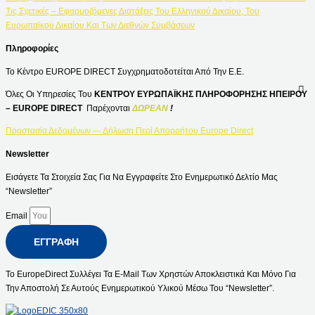
Τις Σχετικές – Εφαρμοζόμενες Διατάξεις Του Ελληνικού Δικαίου, Του
Ευρωπαϊκού Δικαίου Και Των Διεθνών Συμβάσεων
Πληροφορίες
Το Κέντρο EUROPE DIRECT Συγχρηματοδοτείται Από Την Ε.Ε.
Όλες Οι Υπηρεσίες Του
ΚΕΝΤΡΟΥ ΕΥΡΩΠΑΪΚΗΣ ΠΛΗΡΟΦΟΡΗΣΗΣ ΗΠΕΙΡΟΥ
– EUROPE DIRECT
Παρέχονται
ΔΩΡΕΑΝ
!
Προστασία Δεδομένων — Δήλωση Περί Απορρήτου Europe Direct
Newsletter
Εισάγετε Τα Στοιχεία Σας Για Να Εγγραφείτε Στο Ενημερωτικό Δελτίο Μας
“Newsletter”
Email
ΕΓΓΡΑΦΉ
Το EuropeDirect Συλλέγει Τα E-Mail Των Χρηστών Αποκλειστικά Και Μόνο Για
Την Αποστολή Σε Αυτούς Ενημερωτικού Υλικού Μέσω Του “Newsletter”.