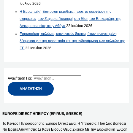
Ιουλίου 2026
Η Ευρωπαϊκή Επιτροπή μεταθέτει, προς το συμφέρον της
υπηρεσίας, τον Ζαχαρία Γιακουμή στη θέση του Επικεφαλής της
Αντιπροσωπείας στην Αθήνα
22 Ιουλίου 2026
Ευρωπαϊκός πυλώνας κοινωνικών δικαιωμάτων: ανανεωμένη
δέσμευση για την προστασία και την ενδυνάμωση των πολιτών της
ΕΕ
22 Ιουλίου 2026
Αναζήτηση Για:
EUROPE DIRECT ΗΠΕΙΡΟΥ (EPIRUS, GREECE)
Το Κέντρο Πληροφόρησης Europe Direct Είναι Η Υπηρεσία, Που Σας Βοηθάει
Να Βρείτε Απαντήσεις Σε Κάθε Είδους Θέμα Σχετικό Με Την Ευρωπαϊκή Ένωση