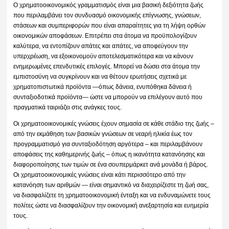
Ο χρηματοοικονομικός γραμματισμός είναι μια βασική δεξιότητα ζωής
που περιλαμβάνει τον συνδυασμό οικονομικής επίγνωσης, γνώσεων,
στάσεων και συμπεριφορών που είναι απαραίτητες για τη λήψη ορθών
οικονομικών αποφάσεων. Επιτρέπει στα άτομα να προϋπολογίζουν
καλύτερα, να εντοπίζουν απάτες και απάτες, να αποφεύγουν την
υπερχρέωση, να εξοικονομούν αποτελεσματικότερα και να κάνουν
ενημερωμένες επενδυτικές επιλογές. Μπορεί να δώσει στα άτομα την
εμπιστοσύνη να συγκρίνουν και να θέτουν ερωτήσεις σχετικά με
χρηματοπιστωτικά προϊόντα —όπως δάνεια, ενυπόθηκα δάνεια ή
συνταξιοδοτικά προϊόντα— ώστε να μπορούν να επιλέγουν αυτό που
πραγματικά ταιριάζει στις ανάγκες τους.
Οι χρηματοοικονομικές γνώσεις έχουν σημασία σε κάθε στάδιο της ζωής –
από την εκμάθηση των βασικών γνώσεων σε νεαρή ηλικία έως τον
προγραμματισμό για συνταξιοδότηση αργότερα – και περιλαμβάνουν
αποφάσεις της καθημερινής ζωής – όπως η ικανότητα κατανόησης και
διαφοροποίησης των τιμών σε ένα σουπερμάρκετ ανά μονάδα ή βάρος.
Οι χρηματοοικονομικές γνώσεις είναι κάτι περισσότερο από την
κατανόηση των αριθμών — είναι σημαντικό να διαχειρίζεστε τη ζωή σας,
να διασφαλίζετε τη χρηματοοικονομική ένταξη και να ενδυναμώνετε τους
πολίτες ώστε να διασφαλίζουν την οικονομική ανεξαρτησία και ευημερία
τους.