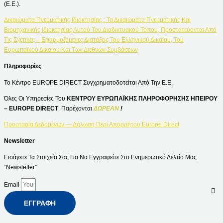
(Ε.Ε.).
Δικαιώματα Πνευματικής Ιδιοκτησίας : Τα Δικαιώματα Πνευματικής Και
Βιομηχανικής Ιδιοκτησίας Αυτού Του Διαδικτυακού Τόπου, Προστατεύονται Από
Τις Σχετικές – Εφαρμοζόμενες Διατάξεις Του Ελληνικού Δικαίου, Του
Ευρωπαϊκού Δικαίου Και Των Διεθνών Συμβάσεων
Πληροφορίες
Το Κέντρο EUROPE DIRECT Συγχρηματοδοτείται Από Την Ε.Ε.
Όλες Οι Υπηρεσίες Του
ΚΕΝΤΡΟΥ ΕΥΡΩΠΑΪΚΗΣ ΠΛΗΡΟΦΟΡΗΣΗΣ ΗΠΕΙΡΟΥ
– EUROPE DIRECT
Παρέχονται
ΔΩΡΕΑΝ
!
Προστασία Δεδομένων — Δήλωση Περί Απορρήτου Europe Direct
Newsletter
Εισάγετε Τα Στοιχεία Σας Για Να Εγγραφείτε Στο Ενημερωτικό Δελτίο Μας
“Newsletter”
Email
ΕΓΓΡΑΦΉ