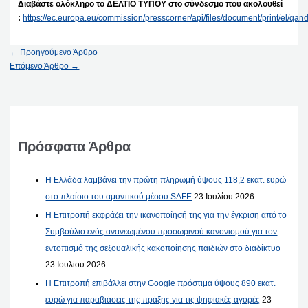
Διαβάστε ολόκληρο το ΔΕΛΤΙΟ ΤΥΠΟΥ στο σύνδεσμο που ακολουθεί
:
https://ec.europa.eu/commission/presscorner/api/files/document/print/e
←
Προηγούμενο Άρθρο
Επόμενο Άρθρο
→
Πρόσφατα Άρθρα
Η Ελλάδα λαμβάνει την πρώτη πληρωμή ύψους 118,2 εκατ. ευρώ
στο πλαίσιο του αμυντικού μέσου SAFE
23 Ιουλίου 2026
Η Επιτροπή εκφράζει την ικανοποίησή της για την έγκριση από το
Συμβούλιο ενός ανανεωμένου προσωρινού κανονισμού για τον
εντοπισμό της σεξουαλικής κακοποίησης παιδιών στο διαδίκτυο
23 Ιουλίου 2026
Η Επιτροπή επιβάλλει στην Google πρόστιμα ύψους 890 εκατ.
ευρώ για παραβιάσεις της πράξης για τις ψηφιακές αγορές
23