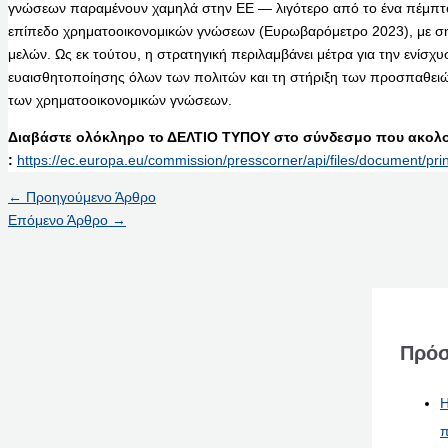
γνώσεων παραμένουν χαμηλά στην ΕΕ — λιγότερο από το ένα πέμπτ
επίπεδο χρηματοοικονομικών γνώσεων (Ευρωβαρόμετρο 2023), με ση
μελών. Ως εκ τούτου, η στρατηγική περιλαμβάνει μέτρα για την ενίσχ
ευαισθητοποίησης όλων των πολιτών και τη στήριξη των προσπαθειώ
των χρηματοοικονομικών γνώσεων.
Διαβάστε ολόκληρο το ΔΕΛΤΙΟ ΤΥΠΟΥ στο σύνδεσμο που ακολο
:
https://ec.europa.eu/commission/presscorner/api/files/document/pr
←
Προηγούμενο Άρθρο
Επόμενο Άρθρο
→
Πρόσ
Η
π