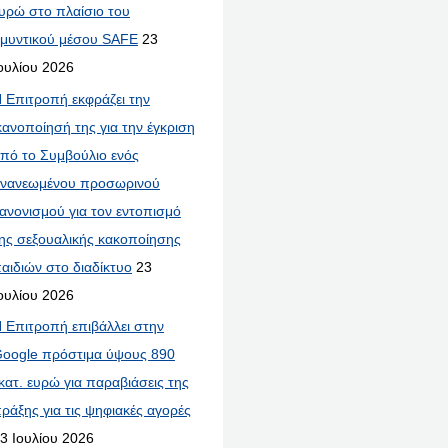
υρώ στο πλαίσιο του
μυντικού μέσου SAFE
23
ουλίου 2026
 Επιτροπή εκφράζει την
κανοποίησή της για την έγκριση
πό το Συμβούλιο ενός
νανεωμένου προσωρινού
ανονισμού για τον εντοπισμό
ης σεξουαλικής κακοποίησης
αιδιών στο διαδίκτυο
23
ουλίου 2026
 Επιτροπή επιβάλλει στην
oogle πρόστιμα ύψους 890
κατ. ευρώ για παραβιάσεις της
ράξης για τις ψηφιακές αγορές
3 Ιουλίου 2026