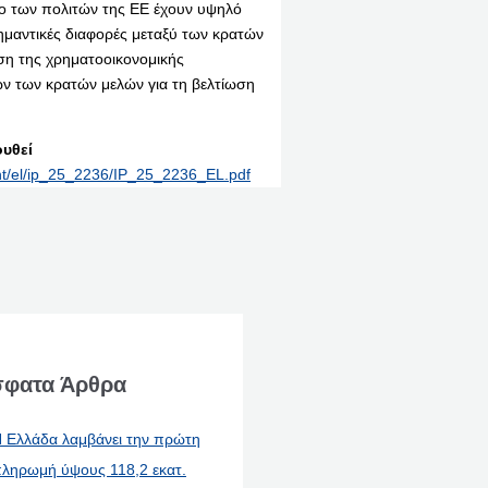
ο των πολιτών της ΕΕ έχουν υψηλό
μαντικές διαφορές μεταξύ των κρατών
υση της χρηματοοικονομικής
ν των κρατών μελών για τη βελτίωση
υθεί
int/el/ip_25_2236/IP_25_2236_EL.pdf
φατα Άρθρα
 Ελλάδα λαμβάνει την πρώτη
ληρωμή ύψους 118,2 εκατ.