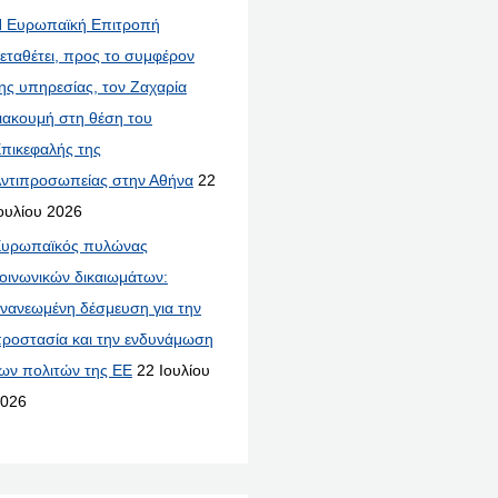
 Ευρωπαϊκή Επιτροπή
εταθέτει, προς το συμφέρον
ης υπηρεσίας, τον Ζαχαρία
ιακουμή στη θέση του
πικεφαλής της
ντιπροσωπείας στην Αθήνα
22
ουλίου 2026
υρωπαϊκός πυλώνας
οινωνικών δικαιωμάτων:
νανεωμένη δέσμευση για την
ροστασία και την ενδυνάμωση
ων πολιτών της ΕΕ
22 Ιουλίου
026