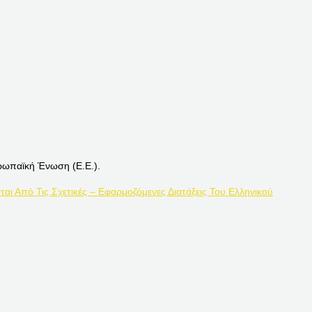
ρωπαϊκή Ένωση (Ε.Ε.).
ται Από Τις Σχετικές – Εφαρμοζόμενες Διατάξεις Του Ελληνικού