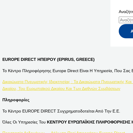
Αναζήτη
EUROPE DIRECT ΗΠΕΙΡΟΥ (EPIRUS, GREECE)
Το Κέντρο Πληροφόρησης Europe Direct Είναι Η Υπηρεσία, Που Σας 
Δικαιώματα Πνευματικής Ιδιοκτησίας : Τα Δικαιώματα Πνευματικής Και
Δικαίου, Του Ευρωπαϊκού Δικαίου Και Των Διεθνών Συμβάσεων
Πληροφορίες
Το Κέντρο EUROPE DIRECT Συγχρηματοδοτείται Από Την Ε.Ε.
Όλες Οι Υπηρεσίες Του
ΚΕΝΤΡΟΥ ΕΥΡΩΠΑΪΚΗΣ ΠΛΗΡΟΦΟΡΗΣΗΣ Η
Προστασία Δεδομένων — Δήλωση Περί Απορρήτου Europe Direct