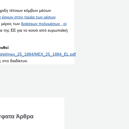
ήριξη τέτοιων κόμβων μέσων
ν έργων στον τομέα των μέσων
 μέρος των
δράσεων πολυμέσων , οι
α της ΕΕ για το κοινό από ευρωπαϊκή
υθεί
print/el/mex_25_1884/MEX_25_1884_EL.pdf
 στο διαδίκτυο.
φατα Άρθρα