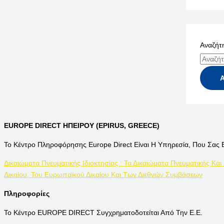
Αναζήτη
EUROPE DIRECT ΗΠΕΙΡΟΥ (EPIRUS, GREECE)
Το Κέντρο Πληροφόρησης Europe Direct Είναι Η Υπηρεσία, Που Σας 
Δικαιώματα Πνευματικής Ιδιοκτησίας : Τα Δικαιώματα Πνευματικής Και
Δικαίου, Του Ευρωπαϊκού Δικαίου Και Των Διεθνών Συμβάσεων
Πληροφορίες
Το Κέντρο EUROPE DIRECT Συγχρηματοδοτείται Από Την Ε.Ε.