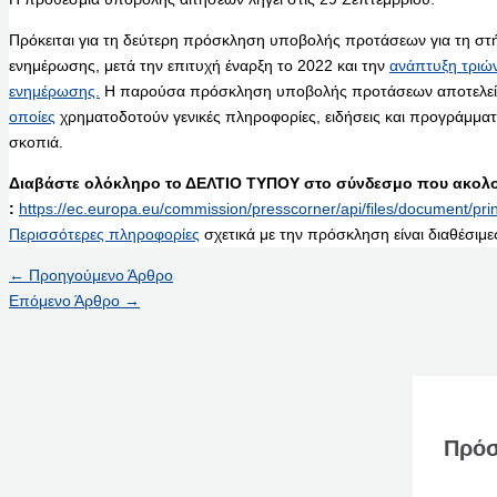
Πρόκειται για τη δεύτερη πρόσκληση υποβολής προτάσεων για τη στ
ενημέρωσης, μετά την επιτυχή έναρξη το 2022 και την
ανάπτυξη τριώ
ενημέρωσης.
Η παρούσα πρόσκληση υποβολής προτάσεων αποτελεί
οποίες
χρηματοδοτούν γενικές πληροφορίες, ειδήσεις και προγράμματ
σκοπιά.
Διαβάστε ολόκληρο το ΔΕΛΤΙΟ ΤΥΠΟΥ στο σύνδεσμο που ακολο
:
https://ec.europa.eu/commission/presscorner/api/files/document/
Περισσότερες πληροφορίες
σχετικά με την πρόσκληση είναι διαθέσιμες
←
Προηγούμενο Άρθρο
Επόμενο Άρθρο
→
Πρόσ