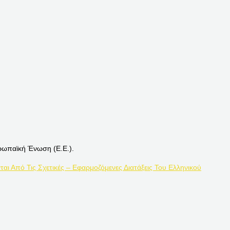
ρωπαϊκή Ένωση (Ε.Ε.).
ται Από Τις Σχετικές – Εφαρμοζόμενες Διατάξεις Του Ελληνικού