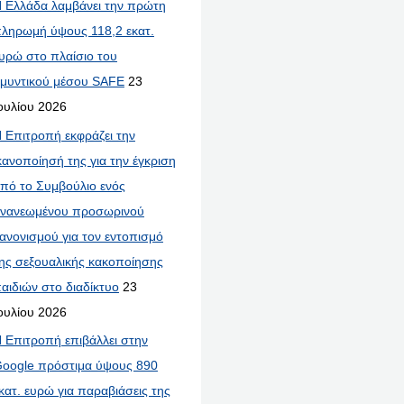
 Ελλάδα λαμβάνει την πρώτη
ληρωμή ύψους 118,2 εκατ.
υρώ στο πλαίσιο του
μυντικού μέσου SAFE
23
ουλίου 2026
 Επιτροπή εκφράζει την
κανοποίησή της για την έγκριση
πό το Συμβούλιο ενός
νανεωμένου προσωρινού
ανονισμού για τον εντοπισμό
ης σεξουαλικής κακοποίησης
αιδιών στο διαδίκτυο
23
ουλίου 2026
 Επιτροπή επιβάλλει στην
oogle πρόστιμα ύψους 890
κατ. ευρώ για παραβιάσεις της