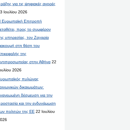
ράξης για τις ψηφιακές αγορές
3 Ιουλίου 2026
 Ευρωπαϊκή Επιτροπή
εταθέτει, προς το συμφέρον
ης υπηρεσίας, τον Ζαχαρία
ιακουμή στη θέση του
πικεφαλής της
ντιπροσωπείας στην Αθήνα
22
ουλίου 2026
υρωπαϊκός πυλώνας
οινωνικών δικαιωμάτων:
νανεωμένη δέσμευση για την
ροστασία και την ενδυνάμωση
ων πολιτών της ΕΕ
22 Ιουλίου
026