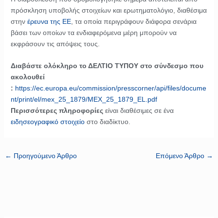
πρόσκληση υποβολής στοιχείων και ερωτηματολόγιο, διαθέσιμα
στην
έρευνα της ΕΕ
, τα οποία περιγράφουν διάφορα σενάρια
βάσει των οποίων τα ενδιαφερόμενα μέρη μπορούν να
εκφράσουν τις απόψεις τους.
Διαβάστε ολόκληρο το ΔΕΛΤΙΟ ΤΥΠΟΥ στο σύνδεσμο που
ακολουθεί
:
https://ec.europa.eu/commission/presscorner/api/files/docume
nt/print/el/mex_25_1879/MEX_25_1879_EL.pdf
Περισσότερες πληροφορίες
είναι διαθέσιμες σε ένα
ειδησεογραφικό στοιχείο
στο διαδίκτυο.
←
Προηγούμενο Άρθρο
Επόμενο Άρθρο
→