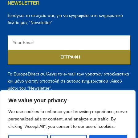
NEWSLETTER
Εισάγετε τα στοιχεία σας για να εγγραφείτε στο ενημερωτικό
δελτίο μας “Newsletter”
Email
ΕΓΓΡΑΦΉ
Το EuropeDirect συλλέγει τα e-mail των χρηστών αποκλειστικά
και μόνο για την αποστολή σε αυτούς ενημερωτικού υλικού
μέσω του “Newsletter”.
We value your privacy
We use cookies to enhance your browsing experience, serve
personalized ads or content, and analyze our traffic. By
F
T
Y
clicking "Accept All", you consent to our use of cookies.
a
w
o
c
i
u
e
t
t