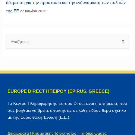
δέσμευση για την προστασία και την ενδυνάμωση των πολιτών
της ΕΕ
22 Ιουλίου 2026
Α
ν
α
ζ
ή
τ
η
EUROPE DIRECT ΗΠΕΙΡΟΥ (EPIRUS, GREECE)
σ
η
Το Κέντρο Πληροφόρησης Europe Direct είναι η υπηρεσία, που
γ
σας βοηθάει να βρείτε απαντήσεις σε κάθε είδους θέμα σχετικό
ι
με την Ευρωπαϊκή Ένωση (Ε.Ε.).
α
:
Δικαιώματα Πνευματικής Ιδιοκτησίας : Τα δικαιώματα