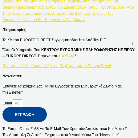
Δικαιώματα Πνευματικής Ιδιοκτησίας : Τα Δικαιώματα Πνευματικής Και
Βιομηχανικής Ιδιοκτησίας Αυτού Του Διαδικτυακού Τόπου, Προστατεύονται Από
Τις Σχετικές – Εφαρμοζόμενες Διατάξεις Του Ελληνικού Δικαίου, Του
Ευρωπαϊκού Δικαίου Και Των Διεθνών Συμβάσεων
Πληροφορίες
Το Κέντρο EUROPE DIRECT Συγχρηματοδοτείται Από Την Ε.Ε.
Όλες Οι Υπηρεσίες Του
ΚΕΝΤΡΟΥ ΕΥΡΩΠΑΪΚΗΣ ΠΛΗΡΟΦΟΡΗΣΗΣ ΗΠΕΙΡΟΥ
– EUROPE DIRECT
Παρέχονται
ΔΩΡΕΑΝ
!
Προστασία Δεδομένων — Δήλωση Περί Απορρήτου Europe Direct
Newsletter
Εισάγετε Τα Στοιχεία Σας Για Να Εγγραφείτε Στο Ενημερωτικό Δελτίο Μας
“Newsletter”
Email
ΕΓΓΡΑΦΉ
Το EuropeDirect Συλλέγει Τα E-Mail Των Χρηστών Αποκλειστικά Και Μόνο Για
Την Αποστολή Σε Αυτούς Ενημερωτικού Υλικού Μέσω Του “Newsletter”.