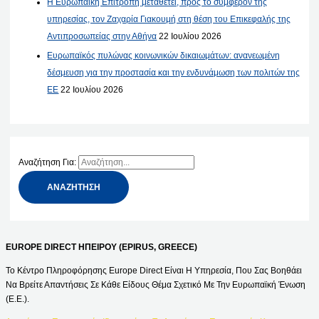
Η Ευρωπαϊκή Επιτροπή μεταθέτει, προς το συμφέρον της
υπηρεσίας, τον Ζαχαρία Γιακουμή στη θέση του Επικεφαλής της
Αντιπροσωπείας στην Αθήνα
22 Ιουλίου 2026
Ευρωπαϊκός πυλώνας κοινωνικών δικαιωμάτων: ανανεωμένη
δέσμευση για την προστασία και την ενδυνάμωση των πολιτών της
ΕΕ
22 Ιουλίου 2026
Αναζήτηση Για:
EUROPE DIRECT ΗΠΕΙΡΟΥ (EPIRUS, GREECE)
Το Κέντρο Πληροφόρησης Europe Direct Είναι Η Υπηρεσία, Που Σας Βοηθάει
Να Βρείτε Απαντήσεις Σε Κάθε Είδους Θέμα Σχετικό Με Την Ευρωπαϊκή Ένωση
(Ε.Ε.).