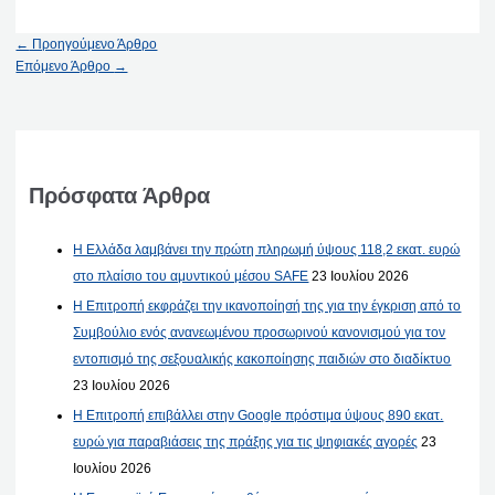
←
Προηγούμενο Άρθρο
Επόμενο Άρθρο
→
Πρόσφατα Άρθρα
Η Ελλάδα λαμβάνει την πρώτη πληρωμή ύψους 118,2 εκατ. ευρώ
στο πλαίσιο του αμυντικού μέσου SAFE
23 Ιουλίου 2026
Η Επιτροπή εκφράζει την ικανοποίησή της για την έγκριση από το
Συμβούλιο ενός ανανεωμένου προσωρινού κανονισμού για τον
εντοπισμό της σεξουαλικής κακοποίησης παιδιών στο διαδίκτυο
23 Ιουλίου 2026
Η Επιτροπή επιβάλλει στην Google πρόστιμα ύψους 890 εκατ.
ευρώ για παραβιάσεις της πράξης για τις ψηφιακές αγορές
23
Ιουλίου 2026