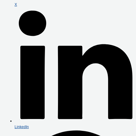
X
LinkedIn