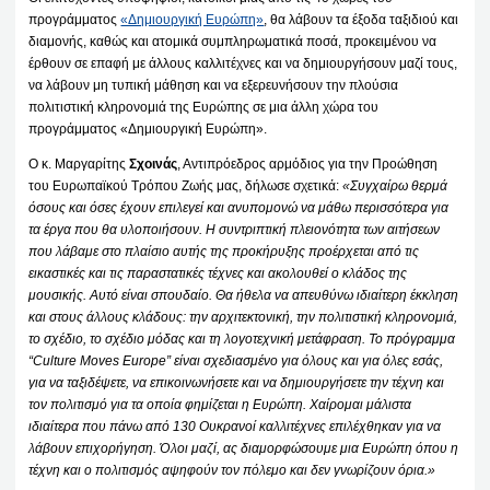
προγράμματος
«Δημιουργική Ευρώπη»
, θα λάβουν τα έξοδα ταξιδιού και
διαμονής, καθώς και ατομικά συμπληρωματικά ποσά, προκειμένου να
έρθουν σε επαφή με άλλους καλλιτέχνες και να δημιουργήσουν μαζί τους,
να λάβουν μη τυπική μάθηση και να εξερευνήσουν την πλούσια
πολιτιστική κληρονομιά της Ευρώπης σε μια άλλη χώρα του
προγράμματος «Δημιουργική Ευρώπη».
Ο κ. Μαργαρίτης
Σχοινάς
, Αντιπρόεδρος αρμόδιος για την Προώθηση
του Ευρωπαϊκού Τρόπου Ζωής μας, δήλωσε σχετικά:
«Συγχαίρω θερμά
όσους και όσες έχουν επιλεγεί και ανυπομονώ να μάθω περισσότερα για
τα έργα που θα υλοποιήσουν. Η συντριπτική πλειονότητα των αιτήσεων
που λάβαμε στο πλαίσιο αυτής της προκήρυξης προέρχεται από τις
εικαστικές και τις παραστατικές τέχνες και ακολουθεί ο κλάδος της
μουσικής. Αυτό είναι σπουδαίο. Θα ήθελα να απευθύνω ιδιαίτερη έκκληση
και στους άλλους κλάδους: την αρχιτεκτονική, την πολιτιστική κληρονομιά,
το σχέδιο, το σχέδιο μόδας και τη λογοτεχνική μετάφραση. Το πρόγραμμα
“Culture Moves Europe” είναι σχεδιασμένο για όλους και για όλες εσάς,
για να ταξιδέψετε, να επικοινωνήσετε και να δημιουργήσετε την τέχνη και
τον πολιτισμό για τα οποία φημίζεται η Ευρώπη. Χαίρομαι μάλιστα
ιδιαίτερα που πάνω από 130 Ουκρανοί καλλιτέχνες επιλέχθηκαν για να
λάβουν επιχορήγηση. Όλοι μαζί, ας διαμορφώσουμε μια Ευρώπη όπου η
τέχνη και ο πολιτισμός αψηφούν τον πόλεμο και δεν γνωρίζουν όρια.»