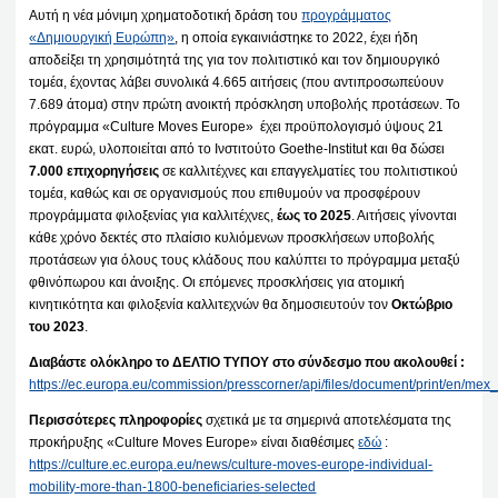
Αυτή η νέα μόνιμη χρηματοδοτική δράση του
προγράμματος
«Δημιουργική Ευρώπη»
, η οποία εγκαινιάστηκε το 2022, έχει ήδη
αποδείξει τη χρησιμότητά της για τον πολιτιστικό και τον δημιουργικό
τομέα, έχοντας λάβει συνολικά 4.665 αιτήσεις (που αντιπροσωπεύουν
7.689 άτομα) στην πρώτη ανοικτή πρόσκληση υποβολής προτάσεων. Το
πρόγραμμα «Culture Moves Europe» έχει προϋπολογισμό ύψους 21
εκατ. ευρώ, υλοποιείται από το Ινστιτούτο Goethe-Institut και θα δώσει
7.000 επιχορηγήσεις
σε καλλιτέχνες και επαγγελματίες του πολιτιστικού
τομέα, καθώς και σε οργανισμούς που επιθυμούν να προσφέρουν
προγράμματα φιλοξενίας για καλλιτέχνες,
έως το 2025
. Αιτήσεις γίνονται
κάθε χρόνο δεκτές στο πλαίσιο κυλιόμενων προσκλήσεων υποβολής
προτάσεων για όλους τους κλάδους που καλύπτει το πρόγραμμα μεταξύ
φθινόπωρου και άνοιξης. Οι επόμενες προσκλήσεις για ατομική
κινητικότητα και φιλοξενία καλλιτεχνών θα δημοσιευτούν τον
Οκτώβριο
του 2023
.
Διαβάστε ολόκληρο το ΔΕΛΤΙΟ ΤΥΠΟΥ στο σύνδεσμο που ακολουθεί :
https://ec.europa.eu/commission/presscorner/api/files/document/print/en
Περισσότερες πληροφορίες
σχετικά με τα σημερινά αποτελέσματα της
προκήρυξης «Culture Moves Europe» είναι διαθέσιμες
εδώ
:
https://culture.ec.europa.eu/news/culture-moves-europe-individual-
mobility-more-than-1800-beneficiaries-selected