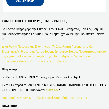
EUROPE DIRECT ΗΠΕΙΡΟΥ (EPIRUS, GREECE)
Το Κέντρο Πληροφόρησης Europe Direct Είναι Η Υπηρεσία, Που Σας Βοηθάει
Να Βρείτε Απαντήσεις Σε Κάθε Είδους Θέμα Σχετικό Με Την Ευρωπαϊκή Ένωση
(Ε.Ε.).
Δικαιώματα Πνευματικής Ιδιοκτησίας : Τα Δικαιώματα Πνευματικής Και
Βιομηχανικής Ιδιοκτησίας Αυτού Του Διαδικτυακού Τόπου, Προστατεύονται Από
Τις Σχετικές – Εφαρμοζόμενες Διατάξεις Του Ελληνικού Δικαίου, Του
Ευρωπαϊκού Δικαίου Και Των Διεθνών Συμβάσεων
Πληροφορίες
Το Κέντρο EUROPE DIRECT Συγχρηματοδοτείται Από Την Ε.Ε.
Όλες Οι Υπηρεσίες Του
ΚΕΝΤΡΟΥ ΕΥΡΩΠΑΪΚΗΣ ΠΛΗΡΟΦΟΡΗΣΗΣ ΗΠΕΙΡΟΥ
– EUROPE DIRECT
Παρέχονται
ΔΩΡΕΑΝ
!
Προστασία Δεδομένων — Δήλωση Περί Απορρήτου Europe Direct
Newsletter