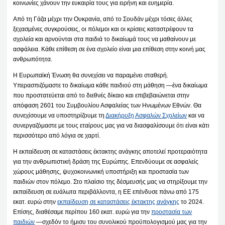
κοινωνίες χάνουν την ευκαιρία τους για ειρήνη και ευημερία.
Από τη Γάζα μέχρι την Ουκρανία, από το Σουδάν μέχρι τόσες άλλες
ξεχασμένες συγκρούσεις, οι πόλεμοι και οι κρίσεις καταστρέφουν τα
σχολεία και αρνούνται στα παιδιά το δικαίωμά τους να μαθαίνουν με
ασφάλεια. Κάθε επίθεση σε ένα σχολείο είναι μια επίθεση στην κοινή μας
ανθρωπότητα.
Η Ευρωπαϊκή Ένωση θα συνεχίσει να παραμένει σταθερή.
Υπερασπιζόμαστε το δικαίωμα κάθε παιδιού στη μάθηση —ένα δικαίωμα
που προστατεύεται από το διεθνές δίκαιο και επιβεβαιώνεται στην
απόφαση 2601 του Συμβουλίου Ασφαλείας των Ηνωμένων Εθνών. Θα
συνεχίσουμε να υποστηρίζουμε τη
Διακήρυξη Ασφαλών Σχολείων
και να
συνεργαζόμαστε με τους εταίρους μας για να διασφαλίσουμε ότι είναι κάτι
περισσότερο από λόγια σε χαρτί.
Η εκπαίδευση σε καταστάσεις έκτακτης ανάγκης αποτελεί προτεραιότητα
για την ανθρωπιστική δράση της Ευρώπης. Επενδύουμε σε ασφαλείς
χώρους μάθησης, ψυχοκοινωνική υποστήριξη και προστασία των
παιδιών στον πόλεμο. Στο πλαίσιο της δέσμευσής μας να στηρίξουμε την
εκπαίδευση σε ευάλωτα περιβάλλοντα, η ΕΕ επένδυσε πάνω από 175
εκατ. ευρώ στην
εκπαίδευση σε καταστάσεις έκτακτης ανάγκης
το 2024.
Επίσης, διαθέσαμε περίπου 160 εκατ. ευρώ για την
προστασία των
παιδιών
—σχεδόν το ήμισυ του συνολικού προϋπολογισμού μας για την