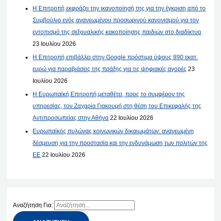
Η Επιτροπή εκφράζει την ικανοποίησή της για την έγκριση από το
Συμβούλιο ενός ανανεωμένου προσωρινού κανονισμού για τον
εντοπισμό της σεξουαλικής κακοποίησης παιδιών στο διαδίκτυο
23 Ιουλίου 2026
Η Επιτροπή επιβάλλει στην Google πρόστιμα ύψους 890 εκατ.
ευρώ για παραβιάσεις της πράξης για τις ψηφιακές αγορές
23
Ιουλίου 2026
Η Ευρωπαϊκή Επιτροπή μεταθέτει, προς το συμφέρον της
υπηρεσίας, τον Ζαχαρία Γιακουμή στη θέση του Επικεφαλής της
Αντιπροσωπείας στην Αθήνα
22 Ιουλίου 2026
Ευρωπαϊκός πυλώνας κοινωνικών δικαιωμάτων: ανανεωμένη
δέσμευση για την προστασία και την ενδυνάμωση των πολιτών της
ΕΕ
22 Ιουλίου 2026
Αναζήτηση Για: