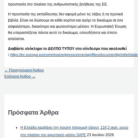
προστασία στο πλαίσιο της ανθρωπιστικής βοήθειας της ΕΕ.
Η προστασία της εκπαίδευσης δεν αφορά μόνο τις τάξεις ή τα σχολικά
βιβλία. Είναι να δώσουμε σε κάθε κορίτσι και αγόρι το δικαίωμα σε ένα
ασφαλέστερο, δικαιότερο και φωτεινότερο μέλλον. Η Ευρωπαϊκή Ένωση
θα υπερασπίζεται πάντα αυτό το δικαίωμα, οπουδήποτε και όποτε
απειλείται.
Διαβάστε ολόκληρο το ΔΕΛΤΙΟ ΤΥΠΟΥ στο σύνδεσμο που ακολουθεί
:
https://ec.europa.eu/commission/presscorner/api/files/document/print/e
←
Προηγούμενο Άρθρο
Επόμενο Άρθρο
→
Πρόσφατα Άρθρα
Η Ελλάδα λαμβάνει την πρώτη πληρωμή ύψους 118,2 εκατ. ευρώ
στο πλαίσιο του αμυντικού μέσου SAFE
23 Ιουλίου 2026