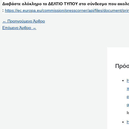
Διαβάστε ολόκληρο το ΔΕΛΤΙΟ ΤΥΠΟΥ στο σύνδεσμο που ακολο
:
https://ec.europa.eu/commission/presscorner/api/files/document/pr
←
Προηγούμενο Άρθρο
Επόμενο Άρθρο
→
Πρόσ
Η
π
ε
α
Ι
Η