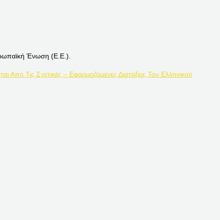
ρωπαϊκή Ένωση (Ε.Ε.).
ται Από Τις Σχετικές – Εφαρμοζόμενες Διατάξεις Του Ελληνικού