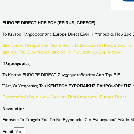
EUROPE DIRECT ΗΠΕΙΡΟΥ (EPIRUS, GREECE)
Το Κέντρο Πληροφόρησης Europe Direct Είναι Η Υπηρεσία, Που Σας 
Δικαιώματα Πνευματικής Ιδιοκτησίας : Τα Δικαιώματα Πνευματικής Και
Δικαίου, Του Ευρωπαϊκού Δικαίου Και Των Διεθνών Συμβάσεων
Πληροφορίες
Το Κέντρο EUROPE DIRECT Συγχρηματοδοτείται Από Την Ε.Ε.
Όλες Οι Υπηρεσίες Του
ΚΕΝΤΡΟΥ ΕΥΡΩΠΑΪΚΗΣ ΠΛΗΡΟΦΟΡΗΣΗΣ Η
Προστασία Δεδομένων — Δήλωση Περί Απορρήτου Europe Direct
Newsletter
Εισάγετε Τα Στοιχεία Σας Για Να Εγγραφείτε Στο Ενημερωτικό Δελτίο Μ
Email