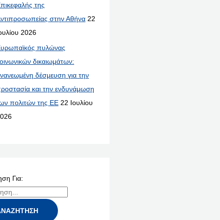
πικεφαλής της
ντιπροσωπείας στην Αθήνα
22
ουλίου 2026
υρωπαϊκός πυλώνας
οινωνικών δικαιωμάτων:
νανεωμένη δέσμευση για την
ροστασία και την ενδυνάμωση
ων πολιτών της ΕΕ
22 Ιουλίου
026
ση Για: