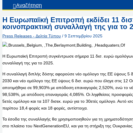
Αναζήτηση
Η Ευρωπαϊκή Επιτροπή εκδίδει 11 δισ
κοινοπρακτική συναλλαγή της για το 
Press Releases - Δελτία Τύπου
/
9 Σεπτεμβρίου 2025
Η Ευρωπαϊκή Επιτροπή συγκέντρωσε σήμερα 11 δισ. ευρώ ομολόγων 
συναλλαγή της για το 2025.
Η συναλλαγή διπλής δόσης αφορούσε νέο ομόλογο της ΕΕ ύψους 5 δ
2030 και νέο ομόλογο της ΕΕ ύψους 6 δισ. ευρώ που έληγε στις 12 Ο
αποτιμήθηκε σε 99,903% με απόδοση επαναγοράς 2,520%, ενώ το νέ
98,538%, με απόδοση επαναγοράς 4,085%. Οι ληφθείσες προσφορές υ
5ετές ομόλογο και τα 107 δισεκ. ευρώ για το 30ετές ομόλογο. Αυτό
περίπου 18,4 φορές και 18 φορές, αντίστοιχα.
Τα έσοδα της συναλλαγής θα χρησιμοποιηθούν για τη χρηματοδότηση
στο πλαίσιο του NextGenerationEU, και για τη στήριξη της Ουκρανίας