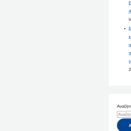
Ε
Α
Ι
Ε
κ
α
π
τ
2
Αναζήτη