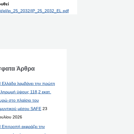
υθεί
int/el/ip_25_2032/IP_25_2032_EL.pdf
φατα Άρθρα
 Ελλάδα λαμβάνει την πρώτη
ληρωμή ύψους 118,2 εκατ.
υρώ στο πλαίσιο του
μυντικού μέσου SAFE
23
ουλίου 2026
 Επιτροπή εκφράζει την