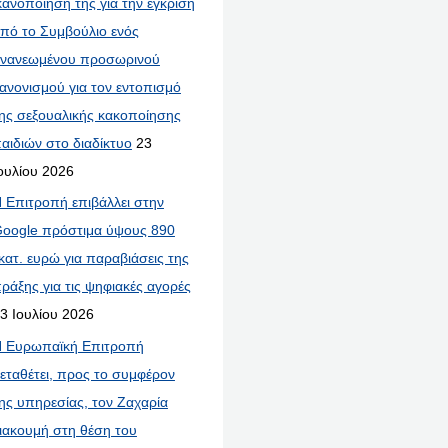
κανοποίησή της για την έγκριση
πό το Συμβούλιο ενός
νανεωμένου προσωρινού
ανονισμού για τον εντοπισμό
ης σεξουαλικής κακοποίησης
αιδιών στο διαδίκτυο
23
ουλίου 2026
 Επιτροπή επιβάλλει στην
oogle πρόστιμα ύψους 890
κατ. ευρώ για παραβιάσεις της
ράξης για τις ψηφιακές αγορές
3 Ιουλίου 2026
 Ευρωπαϊκή Επιτροπή
εταθέτει, προς το συμφέρον
ης υπηρεσίας, τον Ζαχαρία
ιακουμή στη θέση του