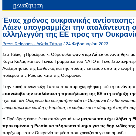
Αναζήτηση
Ένας χρόνος ουκρανικής αντίστασης:
Λάιεν υπογραμμίζει την αταλάντευτη σ
αλληλεγγύη της ΕΕ προς την Ουκρανία
Press Releases - Δελτία Τύπου
/
24 Φεβρουαρίου 2023
Στο Τάλιν, η Πρόεδρος κ. Ούρσουλα
φον ντερ Λάιεν
συναντήθηκε με 
Κάγια Κάλας και τον Γενικό Γραμματέα του ΝΑΤΟ κ. Γενς Στόλτενμπεργ
Ανεξαρτησίας της Εσθονίας και της πρώτης επετείου από την έναρξ
πολέμου της Ρωσίας κατά της Ουκρανίας.
Στην κοινή συνέντευξη Τύπου που παραχωρήθηκε μετά τη συνάντηση
επανέλαβε την αταλάντευτη προσήλωση της ΕΕ στη στήριξη τη
σχετικά:
«Η Ουκρανία θα επικρατήσει διότι οι Ουκρανοί δεν θα ενδώσ
επικρατήσει και επειδή η Ευρώπη, οι εταίροι και οι σύμμαχοί της θα π
Η Πρόεδρος έκανε έναν απολογισμό των
μέτρων που έχει λάβει η Ε
προκειμένου η Ρωσία να πληρώσει τίμημα για τις θηριωδίες της
παρέχουμε στην Ουκρανία τα μέσα που χρειάζεται για να αμυνθεί.