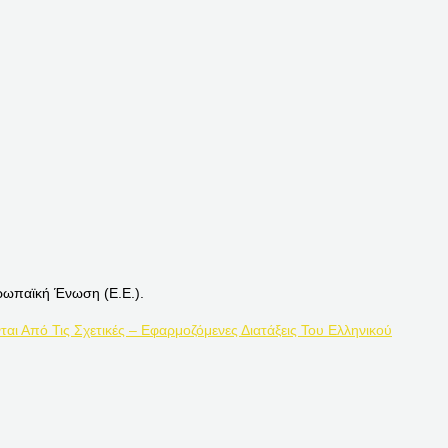
ρωπαϊκή Ένωση (Ε.Ε.).
ται Από Τις Σχετικές – Εφαρμοζόμενες Διατάξεις Του Ελληνικού