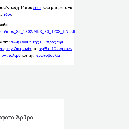
 συνέντευξη Τύπου
εδώ
, ενώ μπορείτε να
μες
εδώ
.
υθεί :
rint/en/mex_23_1202/MEX_23_1202_EN.pdf
ια την
αλληλεγγύη της ΕΕ προς την
ρος την Ουκρανία
, το
σχέδιο 10 σημείων
τον πόλεμο
και την
πρωτοβουλία
φατα Άρθρα