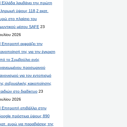
 Ελλάδα λαμβάνει την πρώτη
ληρωμή ύψους 118,2 εκατ.
υρώ στο πλαίσιο του
μυντικού μέσου SAFE
23
ουλίου 2026
 Επιτροπή εκφράζει την
κανοποίησή της για την έγκριση
πό το Συμβούλιο ενός
νανεωμένου προσωρινού
ανονισμού για τον εντοπισμό
ης σεξουαλικής κακοποίησης
αιδιών στο διαδίκτυο
23
ουλίου 2026
 Επιτροπή επιβάλλει στην
oogle πρόστιμα ύψους 890
κατ. ευρώ για παραβιάσεις της