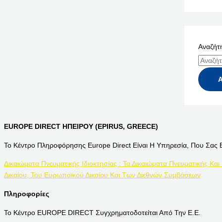
Αναζήτη
EUROPE DIRECT ΗΠΕΙΡΟΥ (EPIRUS, GREECE)
Το Κέντρο Πληροφόρησης Europe Direct Είναι Η Υπηρεσία, Που Σας 
Δικαιώματα Πνευματικής Ιδιοκτησίας : Τα Δικαιώματα Πνευματικής Και
Δικαίου, Του Ευρωπαϊκού Δικαίου Και Των Διεθνών Συμβάσεων
Πληροφορίες
Το Κέντρο EUROPE DIRECT Συγχρηματοδοτείται Από Την Ε.Ε.