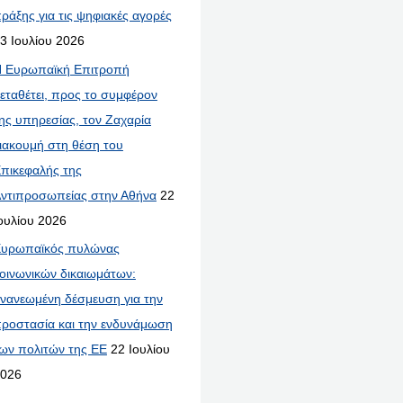
ράξης για τις ψηφιακές αγορές
3 Ιουλίου 2026
 Ευρωπαϊκή Επιτροπή
εταθέτει, προς το συμφέρον
ης υπηρεσίας, τον Ζαχαρία
ιακουμή στη θέση του
πικεφαλής της
ντιπροσωπείας στην Αθήνα
22
ουλίου 2026
υρωπαϊκός πυλώνας
οινωνικών δικαιωμάτων:
νανεωμένη δέσμευση για την
ροστασία και την ενδυνάμωση
ων πολιτών της ΕΕ
22 Ιουλίου
026