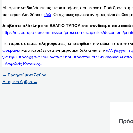
Μπορείτε να διαβάσετε τις παρατηρήσεις που έκανε η Πρόεδρος στη
τις παρακολουθήσετε
εδώ
. Οι σχετικές ερωταπαντήσεις είναι διαθέσι
Διαβάστε ολόκληρο το ΔΕΛΤΙΟ ΤΥΠΟΥ στο σύνδεσμο που ακολο
https://ec.europa.eu/commission/presscorner/api/files/document/p
Για
περισσότερες πληροφορίες
, επισκεφθείτε τον ειδικό ιστότοπο γ
Ουκρανία
και ανατρέξτε στα ενημερωτικά δελτία για την
αλληλεγγύη π
για την υποδοχή των ανθρώπων που προσπαθούν να ξεφύγουν από 
«Ασφαλείς Κατοικίες»
.
←
Προηγούμενο Άρθρο
Επόμενο Άρθρο
→
Πρόσ