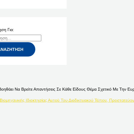
ση Για:
Βοηθάει Να Βρείτε Απαντήσεις Σε Κάθε Είδους Θέμα Σχετικό Με Την Ευ
 Βιομηχανικής Ιδιοκτησίας Αυτού Του Διαδικτυακού Τόπου, Προστατεύον