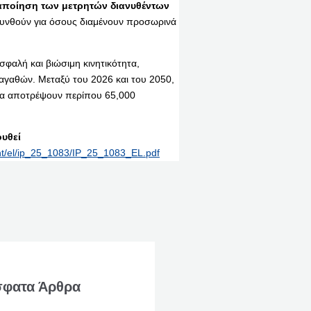
ποίηση των μετρητών διανυθέντων
κολυνθούν για όσους διαμένουν προσωρινά
σφαλή και βιώσιμη κινητικότητα,
γαθών. Μεταξύ του 2026 και του 2050,
 θα αποτρέψουν περίπου 65,000
υθεί
int/el/ip_25_1083/IP_25_1083_EL.pdf
φατα Άρθρα