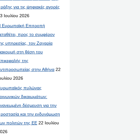
ράξης για τις ψηφιακές αγορές
3 Ιουλίου 2026
 Ευρωπαϊκή Επιτροπή
εταθέτει, προς το συμφέρον
ης υπηρεσίας, τον Ζαχαρία
ιακουμή στη θέση του
πικεφαλής της
ντιπροσωπείας στην Αθήνα
22
ουλίου 2026
υρωπαϊκός πυλώνας
οινωνικών δικαιωμάτων:
νανεωμένη δέσμευση για την
ροστασία και την ενδυνάμωση
ων πολιτών της ΕΕ
22 Ιουλίου
026