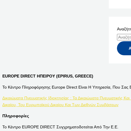
Αναζήτη
EUROPE DIRECT ΗΠΕΙΡΟΥ (EPIRUS, GREECE)
Το Κέντρο Πληροφόρησης Europe Direct Είναι Η Υπηρεσία, Που Σας 
Δικαιώματα Πνευματικής Ιδιοκτησίας : Τα Δικαιώματα Πνευματικής Και
Δικαίου, Του Ευρωπαϊκού Δικαίου Και Των Διεθνών Συμβάσεων
Πληροφορίες
Το Κέντρο EUROPE DIRECT Συγχρηματοδοτείται Από Την Ε.Ε.