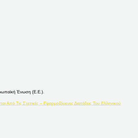
ρωπαϊκή Ένωση (Ε.Ε.).
ται Από Τις Σχετικές – Εφαρμοζόμενες Διατάξεις Του Ελληνικού