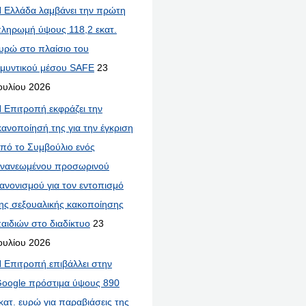
 Ελλάδα λαμβάνει την πρώτη
ληρωμή ύψους 118,2 εκατ.
υρώ στο πλαίσιο του
μυντικού μέσου SAFE
23
ουλίου 2026
 Επιτροπή εκφράζει την
κανοποίησή της για την έγκριση
πό το Συμβούλιο ενός
νανεωμένου προσωρινού
ανονισμού για τον εντοπισμό
ης σεξουαλικής κακοποίησης
αιδιών στο διαδίκτυο
23
ουλίου 2026
 Επιτροπή επιβάλλει στην
oogle πρόστιμα ύψους 890
κατ. ευρώ για παραβιάσεις της