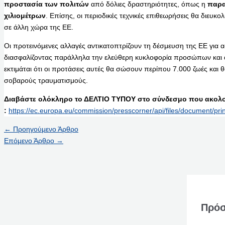
προστασία των πολιτών
από δόλιες δραστηριότητες, όπως η
παρα
χιλιομέτρων
. Επίσης, οι περιοδικές τεχνικές επιθεωρήσεις θα διευ
σε άλλη χώρα της ΕΕ.
Οι προτεινόμενες αλλαγές αντικατοπτρίζουν τη δέσμευση της ΕΕ για α
διασφαλίζοντας παράλληλα την ελεύθερη κυκλοφορία προσώπων και α
εκτιμάται ότι οι προτάσεις αυτές θα σώσουν περίπου 7.000 ζωές και
σοβαρούς τραυματισμούς.
Διαβάστε ολόκληρο το ΔΕΛΤΙΟ ΤΥΠΟΥ στο σύνδεσμο που ακολο
:
https://ec.europa.eu/commission/presscorner/api/files/document/pr
←
Προηγούμενο Άρθρο
Επόμενο Άρθρο
→
Πρόσ