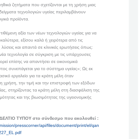
 ηθικά ζητήματα που σχετίζονται με τη χρήση μιας
είγματα τεχνολογιών υγείας περιλαμβάνουν
γικά προϊόντα.
τιθέμενη αξία των νέων τεχνολογιών υγείας για να
 καλύτερα, εξίσου καλά ή χειρότερα από τις
λύσεις και απαντά σε κλινικές ερωτήσεις όπως:
νέα τεχνολογία σε σύγκριση με τις υπάρχουσες
ορεί επίσης να απαντήσει σε οικονομικά
τος συνεπάγεται για το σύστημα υγείας»; Ως εκ
ασικό εργαλείο για τα κράτη μέλη όταν
η χρήση, την τιμή και την επιστροφή των εξόδων
είας, στηρίζοντας τα κράτη μέλη στη διασφάλιση της
ότητας και της βιωσιμότητας της υγειονομικής
 ΔΕΛΤΙΟ ΤΥΠΟΥ στο σύνδεσμο που ακολουθεί :
ission/presscorner/api/files/document/print/el/qan
27_EL.pdf