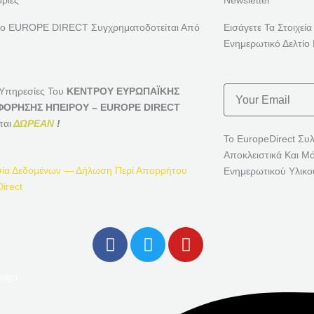
ρίες
Newsletter
ρο EUROPE DIRECT Συγχρηματοδοτείται Από
Εισάγετε Τα Στοιχεία
Ενημερωτικό Δελτίο 
Email
 Υπηρεσίες Του
ΚΕΝΤΡΟΥ ΕΥΡΩΠΑΪΚΗΣ
ΟΡΗΣΗΣ ΗΠΕΙΡΟΥ – EUROPE DIRECT
ται
ΔΩΡΕΑΝ
!
Το EuropeDirect Συ
Αποκλειστικά Και Μ
ία Δεδομένων — Δήλωση Περί Απορρήτου
Ενημερωτικού Υλικο
irect
F
T
Y
A
W
O
C
I
U
sign
E
T
T
B
T
U