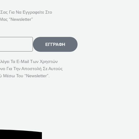
Ή
Τ
 Σας Για Να Εγγραφείτε Στο
Η
Μας “Newsletter”
Σ
Η
Γ
ΕΓΓΡΑΦΉ
Ι
Α
λλέγει Τα E-Mail Των Χρηστών
όνο Για Την Αποστολή Σε Αυτούς
:
ύ Μέσω Του “Newsletter”.