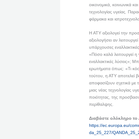
οικονομικά, κοινωνικά και
τεχνολογίας υγείας
.
Παραδ
φάρμακα και ιατροτεχνολο
Η ΑΤΥ αξιολογεί την προσ
αξιολογήσει αν λειτουργεί
υπάρχουσες εναλλακτικές 
«Πόσο καλά λειτουργεί η 
εναλλακτικές λύσεις»; Μπ
ερωτήματα όπως: «Τι κόσ
τούτου, η ΑΤΥ αποτελεί β
αποφασίζουν σχετικά με τ
μιας νέας τεχνολογίας υγ
ποιότητας, της προσβασιμ
περίθαλψης.
Διαβάστε ολόκληρο το
https://ec.europa.eu/comm
da_25_227/QANDA_25_2