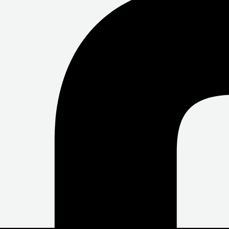
O
E
B
O
R
E
K
-
F