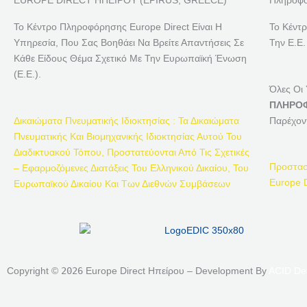
EUROPE DIRECT ΗΠΕΙΡΟΥ (EPIRUS, GREECE)
Πληροφο
Το Κέντρο Πληροφόρησης Europe Direct Είναι Η
Το Κέντ
Υπηρεσία, Που Σας Βοηθάει Να Βρείτε Απαντήσεις Σε
Την Ε.Ε.
Κάθε Είδους Θέμα Σχετικό Με Την Ευρωπαϊκή Ένωση
(Ε.Ε.).
Όλες Οι
ΠΛΗΡΟΦ
Δικαιώματα Πνευματικής Ιδιοκτησίας : Τα Δικαιώματα
Παρέχον
Πνευματικής Και Βιομηχανικής Ιδιοκτησίας Αυτού Του
Διαδικτυακού Τόπου, Προστατεύονται Από Τις Σχετικές
Προστασ
– Εφαρμοζόμενες Διατάξεις Του Ελληνικού Δικαίου, Του
Europe D
Ευρωπαϊκού Δικαίου Και Των Διεθνών Συμβάσεων
Copyright ©
2026
Europe Direct Ηπείρου – Development By
ACID De