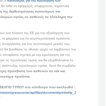
ου, ο
Κανονισμός για την Αξιολόγηση των
 θα τεθεί σε εφαρμογή, επιφέροντας σημαντική
η της διαθεσιμότητας καινοτόμων και
λογιών υγείας σε ασθενείς σε ολόκληρη την
ούν ένα πλαίσιο της ΕΕ για την αξιολόγηση των
 τα φάρμακα και τα ιατροτεχνολογικά προϊόντα,
 συνεργασίας και του συντονισμού μεταξύ των
ό θα βοηθήσει τις εθνικές αρχές να λαμβάνουν πιο
ες αποφάσεις σχετικά με την τιμολόγηση και την
α τις τεχνολογίες υγείας και θα εξορθολογίσει τη
ίς ανάπτυξης τεχνολογιών υγείας. Αυτό θα συμβάλει
ύτερη πρόσβαση των ασθενών σε νέα και
αινοτόμα προϊόντα
.
 ΔΕΛΤΙΟ ΤΥΠΟΥ στο σύνδεσμο που ακολουθεί :
ission/presscorner/api/files/document/print/el/ip_2
f