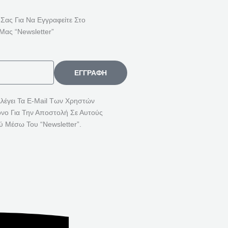
Ή
Τ
 Σας Για Να Εγγραφείτε Στο
Η
Μας “Newsletter”
Σ
Η
Γ
ΕΓΓΡΑΦΉ
Ι
Α
λλέγει Τα E-Mail Των Χρηστών
όνο Για Την Αποστολή Σε Αυτούς
:
ύ Μέσω Του “Newsletter”.