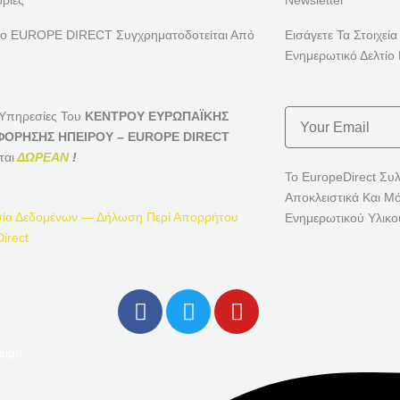
ρίες
Newsletter
ρο EUROPE DIRECT Συγχρηματοδοτείται Από
Εισάγετε Τα Στοιχεία
Ενημερωτικό Δελτίο 
Email
 Υπηρεσίες Του
ΚΕΝΤΡΟΥ ΕΥΡΩΠΑΪΚΗΣ
ΟΡΗΣΗΣ ΗΠΕΙΡΟΥ – EUROPE DIRECT
ται
ΔΩΡΕΑΝ
!
Το EuropeDirect Συ
Αποκλειστικά Και Μ
ία Δεδομένων — Δήλωση Περί Απορρήτου
Ενημερωτικού Υλικο
irect
F
T
Y
A
W
O
C
I
U
sign
E
T
T
B
T
U