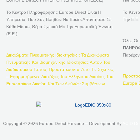
EUROPE DIRECT ΗΠΕΙΡΟΥ (EPIRUS, GREECE)
Πληροφο
Το Κέντρο Πληροφόρησης Europe Direct Είναι Η
Το Κέντ
Υπηρεσία, Που Σας Βοηθάει Να Βρείτε Απαντήσεις Σε
Την Ε.Ε.
Κάθε Είδους Θέμα Σχετικό Με Την Ευρωπαϊκή Ένωση
(Ε.Ε.).
Όλες Οι
ΠΛΗΡΟΦ
Δικαιώματα Πνευματικής Ιδιοκτησίας : Τα Δικαιώματα
Παρέχον
Πνευματικής Και Βιομηχανικής Ιδιοκτησίας Αυτού Του
Διαδικτυακού Τόπου, Προστατεύονται Από Τις Σχετικές
Προστασ
– Εφαρμοζόμενες Διατάξεις Του Ελληνικού Δικαίου, Του
Europe D
Ευρωπαϊκού Δικαίου Και Των Διεθνών Συμβάσεων
Copyright ©
2026
Europe Direct Ηπείρου – Development By
ACID De