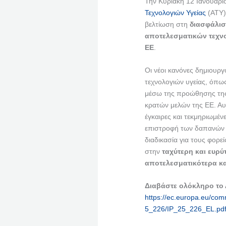
Την Κυριακή 12 Ιανουαρί
Τεχνολογιών Υγείας
(ΑΤΥ)
βελτίωση στη
διασφάλισ
αποτελεσματικών τεχνο
ΕΕ
.
Οι νέοι κανόνες δημιουργ
τεχνολογιών υγείας, όπως
μέσω της προώθησης της
κρατών μελών της ΕΕ. Αυτ
έγκαιρες και τεκμηριωμέν
επιστροφή των δαπανών γι
διαδικασία για τους φορε
στην
ταχύτερη και ευρ
αποτελεσματικότερα κ
Διαβάστε ολόκληρο το
https://ec.europa.eu/comm
5_226/IP_25_226_EL.pd