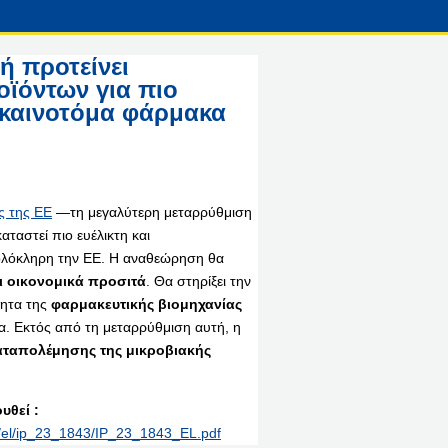
 προτείνει
ϊόντων για πιο
 καινοτόμα φάρμακα
ς της ΕΕ
—τη μεγαλύτερη μεταρρύθμιση
ταστεί πιο ευέλικτη και
 ολόκληρη την ΕΕ. Η αναθεώρηση θα
 οικονομικά προσιτά
. Θα στηρίξει την
τητα της
φαρμακευτικής βιομηχανίας
. Εκτός από τη μεταρρύθμιση αυτή, η
αταπολέμησης της μικροβιακής
υθεί :
nt/el/ip_23_1843/IP_23_1843_EL.pdf