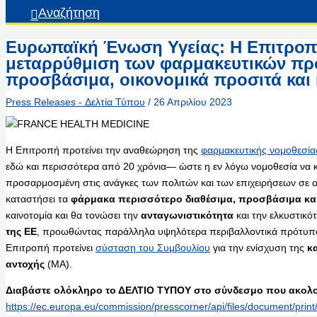
Αναζήτηση
Ευρωπαϊκή Ένωση Υγείας: Η Επιτροπή
μεταρρύθμιση των φαρμακευτικών προ
προσβάσιμα, οικονομικά προσιτά και
Press Releases - Δελτία Τύπου
/
26 Απριλίου 2023
Η Επιτροπή προτείνει την αναθεώρηση της
φαρμακευτικής νομοθεσία
εδώ και περισσότερα από 20 χρόνια— ώστε η εν λόγω νομοθεσία να κα
προσαρμοσμένη στις ανάγκες των πολιτών και των επιχειρήσεων σε
καταστήσει τα
φάρμακα περισσότερο διαθέσιμα, προσβάσιμα και
καινοτομία και θα τονώσει την
ανταγωνιστικότητα
και την ελκυστικό
της ΕΕ
, προωθώντας παράλληλα υψηλότερα περιβαλλοντικά πρότυπα
Επιτροπή προτείνει
σύσταση του Συμβουλίου
για την ενίσχυση της
κ
αντοχής
(ΜΑ).
Διαβάστε ολόκληρο το ΔΕΛΤΙΟ ΤΥΠΟΥ στο σύνδεσμο που ακολο
https://ec.europa.eu/commission/presscorner/api/files/document/pri