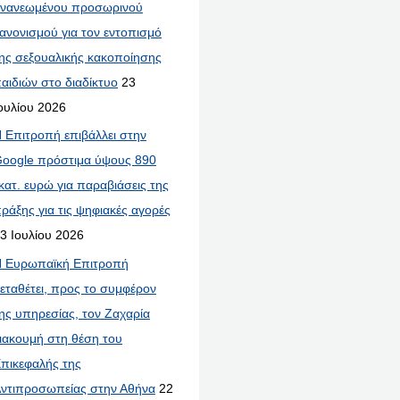
νανεωμένου προσωρινού
ανονισμού για τον εντοπισμό
ης σεξουαλικής κακοποίησης
αιδιών στο διαδίκτυο
23
ουλίου 2026
 Επιτροπή επιβάλλει στην
oogle πρόστιμα ύψους 890
κατ. ευρώ για παραβιάσεις της
ράξης για τις ψηφιακές αγορές
3 Ιουλίου 2026
 Ευρωπαϊκή Επιτροπή
εταθέτει, προς το συμφέρον
ης υπηρεσίας, τον Ζαχαρία
ιακουμή στη θέση του
πικεφαλής της
ντιπροσωπείας στην Αθήνα
22