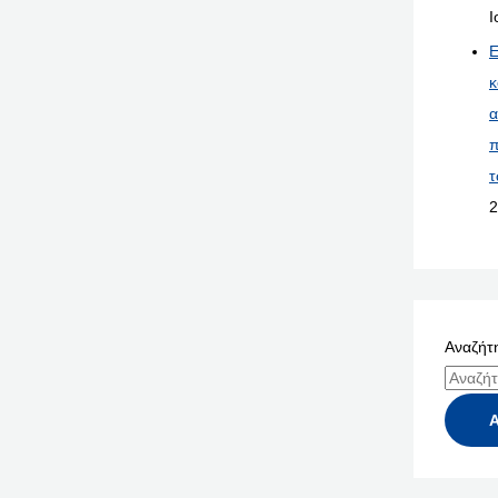
Ι
Ε
κ
α
π
τ
2
Αναζήτη