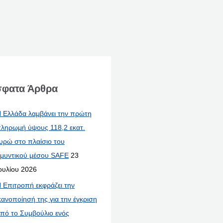
φατα Άρθρα
 Ελλάδα λαμβάνει την πρώτη
ληρωμή ύψους 118,2 εκατ.
υρώ στο πλαίσιο του
μυντικού μέσου SAFE
23
ουλίου 2026
 Επιτροπή εκφράζει την
κανοποίησή της για την έγκριση
πό το Συμβούλιο ενός