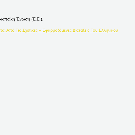
ρωπαϊκή Ένωση (Ε.Ε.).
ται Από Τις Σχετικές – Εφαρμοζόμενες Διατάξεις Του Ελληνικού