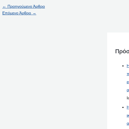
←
Προηγούμενο Άρθρο
Επόμενο Άρθρο
→
Πρόσ
Η
π
ε
α
Ι
Η
ι
α