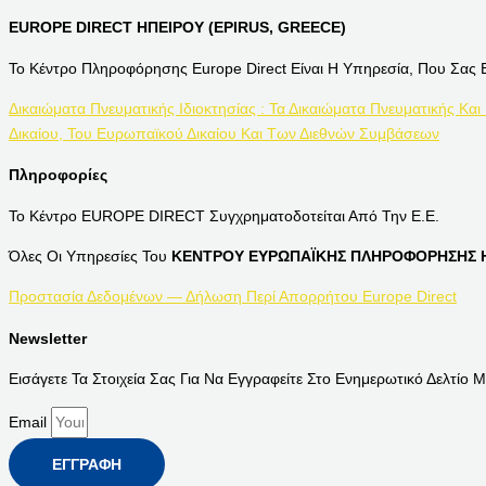
EUROPE DIRECT ΗΠΕΙΡΟΥ (EPIRUS, GREECE)
Το Κέντρο Πληροφόρησης Europe Direct Είναι Η Υπηρεσία, Που Σας 
Δικαιώματα Πνευματικής Ιδιοκτησίας : Τα Δικαιώματα Πνευματικής Και
Δικαίου, Του Ευρωπαϊκού Δικαίου Και Των Διεθνών Συμβάσεων
Πληροφορίες
Το Κέντρο EUROPE DIRECT Συγχρηματοδοτείται Από Την Ε.Ε.
Όλες Οι Υπηρεσίες Του
ΚΕΝΤΡΟΥ ΕΥΡΩΠΑΪΚΗΣ ΠΛΗΡΟΦΟΡΗΣΗΣ Η
Προστασία Δεδομένων — Δήλωση Περί Απορρήτου Europe Direct
Newsletter
Εισάγετε Τα Στοιχεία Σας Για Να Εγγραφείτε Στο Ενημερωτικό Δελτίο Μ
Email
ΕΓΓΡΑΦΉ