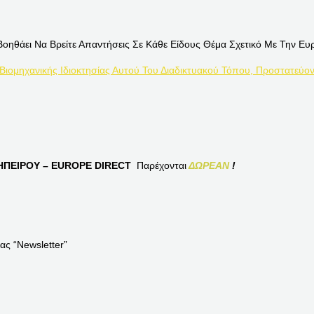
Βοηθάει Να Βρείτε Απαντήσεις Σε Κάθε Είδους Θέμα Σχετικό Με Την Ευ
 Βιομηχανικής Ιδιοκτησίας Αυτού Του Διαδικτυακού Τόπου, Προστατεύον
ΠΕΙΡΟΥ – EUROPE DIRECT
Παρέχονται
ΔΩΡΕΑΝ
!
ας “Newsletter”