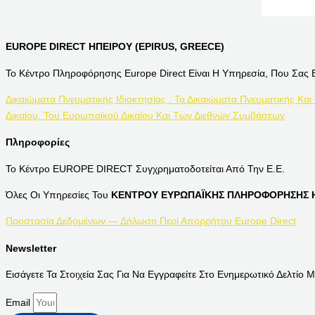
EUROPE DIRECT ΗΠΕΙΡΟΥ (EPIRUS, GREECE)
Το Κέντρο Πληροφόρησης Europe Direct Είναι Η Υπηρεσία, Που Σας 
Δικαιώματα Πνευματικής Ιδιοκτησίας : Τα Δικαιώματα Πνευματικής Και
Δικαίου, Του Ευρωπαϊκού Δικαίου Και Των Διεθνών Συμβάσεων
Πληροφορίες
Το Κέντρο EUROPE DIRECT Συγχρηματοδοτείται Από Την Ε.Ε.
Όλες Οι Υπηρεσίες Του
ΚΕΝΤΡΟΥ ΕΥΡΩΠΑΪΚΗΣ ΠΛΗΡΟΦΟΡΗΣΗΣ Η
Προστασία Δεδομένων — Δήλωση Περί Απορρήτου Europe Direct
Newsletter
Εισάγετε Τα Στοιχεία Σας Για Να Εγγραφείτε Στο Ενημερωτικό Δελτίο Μ
Email