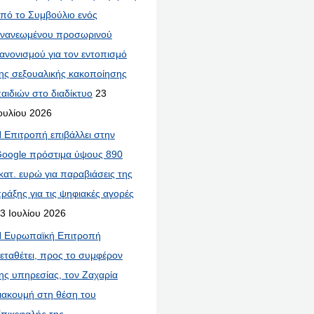
πό το Συμβούλιο ενός
νανεωμένου προσωρινού
ανονισμού για τον εντοπισμό
ης σεξουαλικής κακοποίησης
αιδιών στο διαδίκτυο
23
ουλίου 2026
 Επιτροπή επιβάλλει στην
oogle πρόστιμα ύψους 890
κατ. ευρώ για παραβιάσεις της
ράξης για τις ψηφιακές αγορές
3 Ιουλίου 2026
 Ευρωπαϊκή Επιτροπή
εταθέτει, προς το συμφέρον
ης υπηρεσίας, τον Ζαχαρία
ιακουμή στη θέση του
πικεφαλής της