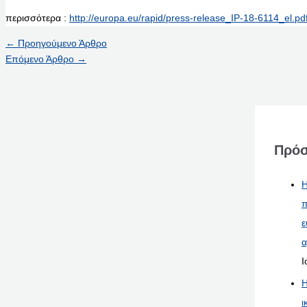
περισσότερα :
http://europa.eu/rapid/press-release_IP-18-6114_el.pd
←
Προηγούμενο Άρθρο
Επόμενο Άρθρο
→
Πρόσ
Η
π
ε
α
Ι
Η
ι