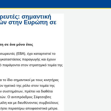
ευτές: σημαντική
ών στην Ευρώπη σε
 σε ένα μόνο έτος
ωρευτές (EBA), έχει καταρτιστεί το
 εγκαταστάσεις παραγωγής και έχουν
κό παράγοντα στον στρατηγικό τομέα της
 το ίδιο σημαντικοί με τους κινητήρες
ον ηγετικό της ρόλο στον τομέα της
ν συστημάτων, πρέπει να διαθέτει
τών. Ο αντιπρόεδρος Σέφτσοβιτς
μέλη και με διευθύνοντες συμβούλους
ητήσει περαιτέρω αποφασιστικά μέτρα.