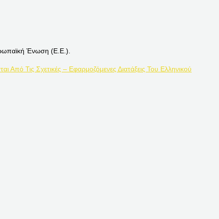
ρωπαϊκή Ένωση (Ε.Ε.).
ται Από Τις Σχετικές – Εφαρμοζόμενες Διατάξεις Του Ελληνικού