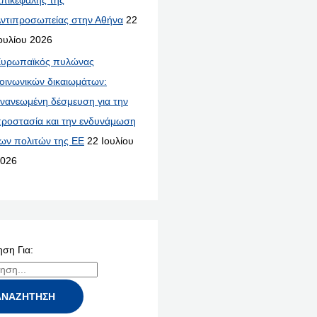
ντιπροσωπείας στην Αθήνα
22
ουλίου 2026
υρωπαϊκός πυλώνας
οινωνικών δικαιωμάτων:
νανεωμένη δέσμευση για την
ροστασία και την ενδυνάμωση
ων πολιτών της ΕΕ
22 Ιουλίου
026
ση Για: