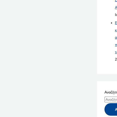
Α
Ι
Ε
κ
α
π
τ
2
Αναζήτη