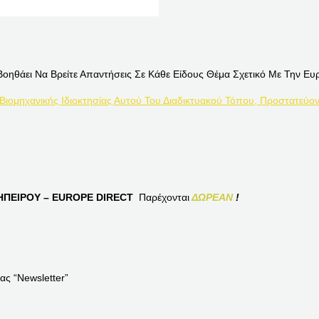
Βοηθάει Να Βρείτε Απαντήσεις Σε Κάθε Είδους Θέμα Σχετικό Με Την Ευ
 Βιομηχανικής Ιδιοκτησίας Αυτού Του Διαδικτυακού Τόπου, Προστατεύον
ΠΕΙΡΟΥ – EUROPE DIRECT
Παρέχονται
ΔΩΡΕΑΝ
!
ας “Newsletter”