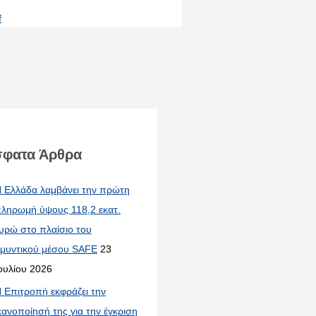
f
φατα Άρθρα
 Ελλάδα λαμβάνει την πρώτη
ληρωμή ύψους 118,2 εκατ.
υρώ στο πλαίσιο του
μυντικού μέσου SAFE
23
ουλίου 2026
 Επιτροπή εκφράζει την
κανοποίησή της για την έγκριση