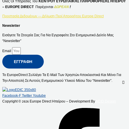
Όλες Οι Υπηρεσίες Του
ΚΕΝΤΡΟΥ ΕΥΡΩΠΑΪΚΗΣ ΠΛΗΡΟΦΟΡΗΣΗΣ ΗΠΕΙΡΟΥ
– EUROPE DIRECT
Παρέχονται
ΔΩΡΕΑΝ
!
Προστασία Δεδομένων — Δήλωση Περί Απορρήτου Europe Direct
Newsletter
Εισάγετε Τα Στοιχεία Σας Για Να Εγγραφείτε Στο Ενημερωτικό Δελτίο Μας
“Newsletter”
Email
ΕΓΓΡΑΦΉ
Το EuropeDirect Συλλέγει Τα E-Mail Των Χρηστών Αποκλειστικά Και Μόνο Για
Την Αποστολή Σε Αυτούς Ενημερωτικού Υλικού Μέσω Του “Newsletter”.
Facebook-F
Twitter
Youtube
Copyright ©
Europe Direct Ηπείρου – Development By
ACID Design
2026