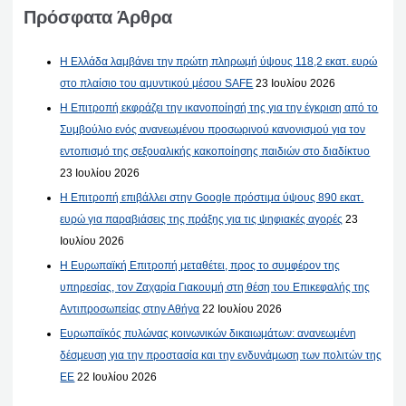
Πρόσφατα Άρθρα
Η Ελλάδα λαμβάνει την πρώτη πληρωμή ύψους 118,2 εκατ. ευρώ
στο πλαίσιο του αμυντικού μέσου SAFE
23 Ιουλίου 2026
Η Επιτροπή εκφράζει την ικανοποίησή της για την έγκριση από το
Συμβούλιο ενός ανανεωμένου προσωρινού κανονισμού για τον
εντοπισμό της σεξουαλικής κακοποίησης παιδιών στο διαδίκτυο
23 Ιουλίου 2026
Η Επιτροπή επιβάλλει στην Google πρόστιμα ύψους 890 εκατ.
ευρώ για παραβιάσεις της πράξης για τις ψηφιακές αγορές
23
Ιουλίου 2026
Η Ευρωπαϊκή Επιτροπή μεταθέτει, προς το συμφέρον της
υπηρεσίας, τον Ζαχαρία Γιακουμή στη θέση του Επικεφαλής της
Αντιπροσωπείας στην Αθήνα
22 Ιουλίου 2026
Ευρωπαϊκός πυλώνας κοινωνικών δικαιωμάτων: ανανεωμένη
δέσμευση για την προστασία και την ενδυνάμωση των πολιτών της
ΕΕ
22 Ιουλίου 2026