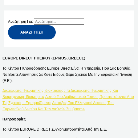
Αναζήτηση Για:
EUROPE DIRECT ΗΠΕΙΡΟΥ (EPIRUS, GREECE)
Το Κέντρο Πληροφόρησης Europe Direct Είναι Η Υπηρεσία, Που Σας Βοηθάει
Να Βρείτε Απαντήσεις Σε Κάθε Είδους Θέμα Σχετικό Με Την Ευρωπαϊκή Ένωση
(Ε.Ε.).
Δικαιώματα Πνευματικής Ιδιοκτησίας : Τα Δικαιώματα Πνευματικής Και
Βιομηχανικής Ιδιοκτησίας Αυτού Του Διαδικτυακού Τόπου, Προστατεύονται Από
Τις Σχετικές – Εφαρμοζόμενες Διατάξεις Του Ελληνικού Δικαίου, Του
Ευρωπαϊκού Δικαίου Και Των Διεθνών Συμβάσεων
Πληροφορίες
Το Κέντρο EUROPE DIRECT Συγχρηματοδοτείται Από Την Ε.Ε.