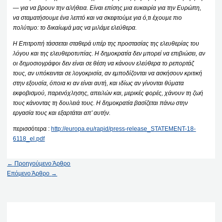
— για να βρουν την αλήθεια. Είναι επίσης μια ευκαιρία για την Ευρώπη,
να σταματήσουμε ένα λεπτό και να σκεφτούμε για ό,τι έχουμε πιο
πολύτιμο: το δικαίωμά μας να μιλάμε ελεύθερα.
Η Επιτροπή τάσσεται σταθερά υπέρ της προστασίας της ελευθερίας του
λόγου και της ελευθεροτυπίας. Η δημοκρατία δεν μπορεί να επιβιώσει, αν
οι δημοσιογράφοι δεν είναι σε θέση να κάνουν ελεύθερα το ρεπορτάζ
τους, αν υπόκεινται σε λογοκρισία, αν εμποδίζονται να ασκήσουν κριτική
στην εξουσία, όποια κι αν είναι αυτή, και ιδίως αν γίνονται θύματα
εκφοβισμού, παρενόχλησης, απειλών και, μερικές φορές, χάνουν τη ζωή
τους κάνοντας τη δουλειά τους. Η δημοκρατία βασίζεται πάνω στην
εργασία τους και εξαρτάται απ’ αυτήν.
περισσότερα :
http://europa.eu/rapid/press-release_STATEMENT-18-
6118_el.pdf
←
Προηγούμενο Άρθρο
Επόμενο Άρθρο
→