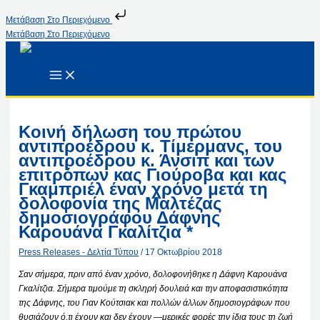
Μετάβαση Στο Περιεχόμενο
Μετάβαση Στο Περιεχόμενο
Kοινή δήλωση του πρώτου
αντιπροέδρου κ. Τίμερμανς, του
αντιπροέδρου κ. Άνσιπ και των
επιτρόπων κας Γιούροβα και κας
Γκαμπριέλ έναν χρόνο μετά τη
δολοφονία της Μαλτέζας
δημοσιογράφου Δάφνης
Καρουάνα Γκαλίτζια *
Press Releases - Δελτία Τύπου
/
17 Οκτωβρίου 2018
Σαν σήμερα, πριν από έναν χρόνο, δολοφονήθηκε η Δάφνη Καρουάνα
Γκαλίτζια. Σήμερα τιμούμε τη σκληρή δουλειά και την αποφασιστικότητα
της Δάφνης, του Γιαν Κούτσιακ και πολλών άλλων δημοσιογράφων που
θυσιάζουν ό,τι έχουν και δεν έχουν —μερικές φορές την ίδια τους τη ζωή