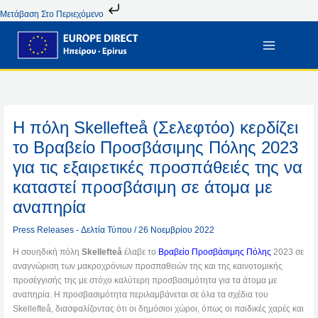
Μετάβαση
Μετάβαση Στο Περιεχόμενο
Στο
Περιεχόμενο
H πόλη Skellefteå (Σελεφτόο) κερδίζει
το Βραβείο Προσβάσιμης Πόλης 2023
για τις εξαιρετικές προσπάθειές της να
καταστεί προσβάσιμη σε άτομα με
αναπηρία
Press Releases - Δελτία Τύπου
/
26 Νοεμβρίου 2022
Η σουηδική πόλη
Skellefteå
έλαβε το
Βραβείο Προσβάσιμης Πόλης
2023 σε
αναγνώριση των μακροχρόνιων προσπαθειών της και της καινοτομικής
προσέγγισής της με στόχο καλύτερη προσβασιμότητα για τα άτομα με
αναπηρία. Η προσβασιμότητα περιλαμβάνεται σε όλα τα σχέδια του
Skellefteå, διασφαλίζοντας ότι οι δημόσιοι χώροι, όπως οι παιδικές χαρές και