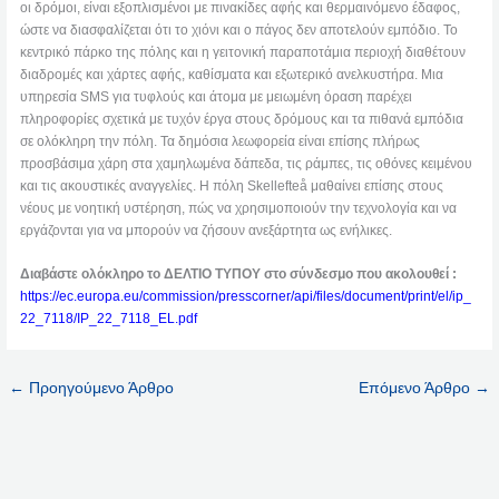
οι δρόμοι, είναι εξοπλισμένοι με πινακίδες αφής και θερμαινόμενο έδαφος,
ώστε να διασφαλίζεται ότι το χιόνι και ο πάγος δεν αποτελούν εμπόδιο. Το
κεντρικό πάρκο της πόλης και η γειτονική παραποτάμια περιοχή διαθέτουν
διαδρομές και χάρτες αφής, καθίσματα και εξωτερικό ανελκυστήρα. Μια
υπηρεσία SMS για τυφλούς και άτομα με μειωμένη όραση παρέχει
πληροφορίες σχετικά με τυχόν έργα στους δρόμους και τα πιθανά εμπόδια
σε ολόκληρη την πόλη. Τα δημόσια λεωφορεία είναι επίσης πλήρως
προσβάσιμα χάρη στα χαμηλωμένα δάπεδα, τις ράμπες, τις οθόνες κειμένου
και τις ακουστικές αναγγελίες. Η πόλη Skellefteå μαθαίνει επίσης στους
νέους με νοητική υστέρηση, πώς να χρησιμοποιούν την τεχνολογία και να
εργάζονται για να μπορούν να ζήσουν ανεξάρτητα ως ενήλικες.
Διαβάστε ολόκληρο το ΔΕΛΤΙΟ ΤΥΠΟΥ στο σύνδεσμο που ακολουθεί :
https://ec.europa.eu/commission/presscorner/api/files/document/print/el/ip_
22_7118/IP_22_7118_EL.pdf
←
Προηγούμενο Άρθρο
Επόμενο Άρθρο
→