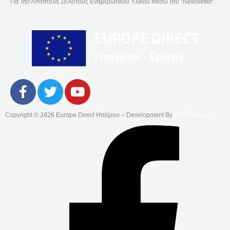
Για Την Αποστολή Σε Αυτούς Ενημερωτικού Υλικού Μέσω Του “Newsletter”.
F
T
Y
A
W
O
C
I
U
Copyright ©
2026
Europe Direct Ηπείρου – Development By
ACID Design
E
T
T
B
T
U
O
E
B
O
R
E
K
-
F