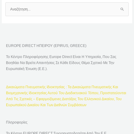
Α
Ν
Α
Ζ
Ή
EUROPE DIRECT ΗΠΕΙΡΟΥ (EPIRUS, GREECE)
Τ
Η
Το Κέντρο Πληροφόρησης Europe Direct Είναι Η Υπηρεσία, Που Σας
Σ
Βοηθάει Να Βρείτε Απαντήσεις Σε Κάθε Είδους Θέμα Σχετικό Με Την
Η
Ευρωπαϊκή Ένωση (Ε.Ε.).
Γ
Ι
Δικαιώματα Πνευματικής Ιδιοκτησίας : Τα Δικαιώματα Πνευματικής Και
Α
Βιομηχανικής Ιδιοκτησίας Αυτού Του Διαδικτυακού Τόπου, Προστατεύονται
:
Από Τις Σχετικές – Εφαρμοζόμενες Διατάξεις Του Ελληνικού Δικαίου, Του
Ευρωπαϊκού Δικαίου Και Των Διεθνών Συμβάσεων
Πληροφορίες
Το Κέντρο EUROPE DIRECT Συγχρηματοδοτείται Από Την Ε.Ε.