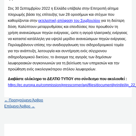
Στις 30 Σεπτεμβρίου 2022 η Ελλάδα υπέβαλε στην Επιτροπή αίτημα
πληρωμής βάσει της επίτευξης των 28 οροσήμων και στόχων που
καθορίζονται στην
εκτελεστική απόφαση του Συμβουλίου
για τη δεύτερη
δόση. Καλύπτουν μεταρρυθμίσεις και επενδύσεις που προωθούν τη
χρήση ανανεώσιμων πηγών ενέργειας, ώστε η αγορά ηλεκτρικής ενέργειας
να καταστεί κατάλληλη για υψηλό μερίδιο ανανεώσιμων πηγών ενέργειας.
Περιλαμβάνουν επίσης την αναδιοργάνωση του σιδηροδρομικού τομέα
για την ανάπτυξη, λειτουργία και συντήρηση ενός σύγχρονου
σιδηροδρομικού δικτύου, το άνοιγμα της αγοράς των δημόσιων
λεωφορειακών συγκοινωνιών για τη βελτίωση των υπηρεσιών και την
προώθηση ενός οικολογικότερου στόλου λεωφορείων.
Διαβάστε ολόκληρο το ΔΕΛΤΙΟ ΤΥΠΟΥ στο σύνδεσμο που ακολουθεί :
https://ec.europa.eu/commission/presscorner/api/files/document/print/el/ip
←
Προηγούμενο Άρθρο
Επόμενο Άρθρο
→