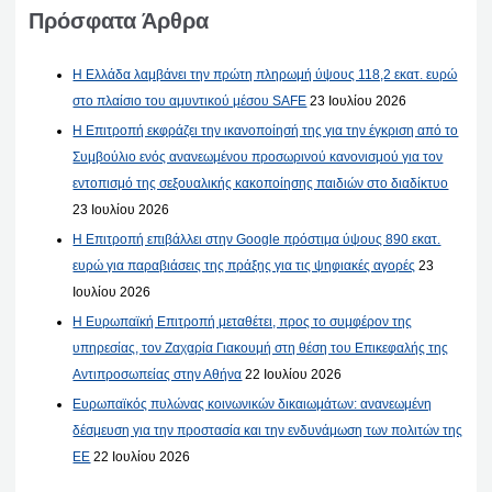
Πρόσφατα Άρθρα
Η Ελλάδα λαμβάνει την πρώτη πληρωμή ύψους 118,2 εκατ. ευρώ
στο πλαίσιο του αμυντικού μέσου SAFE
23 Ιουλίου 2026
Η Επιτροπή εκφράζει την ικανοποίησή της για την έγκριση από το
Συμβούλιο ενός ανανεωμένου προσωρινού κανονισμού για τον
εντοπισμό της σεξουαλικής κακοποίησης παιδιών στο διαδίκτυο
23 Ιουλίου 2026
Η Επιτροπή επιβάλλει στην Google πρόστιμα ύψους 890 εκατ.
ευρώ για παραβιάσεις της πράξης για τις ψηφιακές αγορές
23
Ιουλίου 2026
Η Ευρωπαϊκή Επιτροπή μεταθέτει, προς το συμφέρον της
υπηρεσίας, τον Ζαχαρία Γιακουμή στη θέση του Επικεφαλής της
Αντιπροσωπείας στην Αθήνα
22 Ιουλίου 2026
Ευρωπαϊκός πυλώνας κοινωνικών δικαιωμάτων: ανανεωμένη
δέσμευση για την προστασία και την ενδυνάμωση των πολιτών της
ΕΕ
22 Ιουλίου 2026