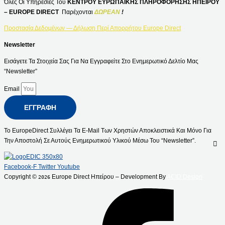
Όλες Οι Υπηρεσίες Του
ΚΕΝΤΡΟΥ ΕΥΡΩΠΑΪΚΗΣ ΠΛΗΡΟΦΟΡΗΣΗΣ ΗΠΕΙΡΟΥ
– EUROPE DIRECT
Παρέχονται
ΔΩΡΕΑΝ
!
Προστασία Δεδομένων — Δήλωση Περί Απορρήτου Europe Direct
Newsletter
Εισάγετε Τα Στοιχεία Σας Για Να Εγγραφείτε Στο Ενημερωτικό Δελτίο Μας
“Newsletter”
Email
ΕΓΓΡΑΦΉ
Το EuropeDirect Συλλέγει Τα E-Mail Των Χρηστών Αποκλειστικά Και Μόνο Για
Την Αποστολή Σε Αυτούς Ενημερωτικού Υλικού Μέσω Του “Newsletter”.
Facebook-F
Twitter
Youtube
Copyright ©
Europe Direct Ηπείρου – Development By
ACID Design
2026