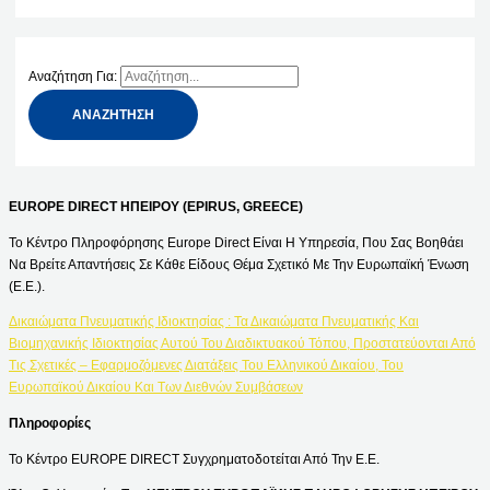
Αναζήτηση Για:
EUROPE DIRECT ΗΠΕΙΡΟΥ (EPIRUS, GREECE)
Το Κέντρο Πληροφόρησης Europe Direct Είναι Η Υπηρεσία, Που Σας Βοηθάει
Να Βρείτε Απαντήσεις Σε Κάθε Είδους Θέμα Σχετικό Με Την Ευρωπαϊκή Ένωση
(Ε.Ε.).
Δικαιώματα Πνευματικής Ιδιοκτησίας : Τα Δικαιώματα Πνευματικής Και
Βιομηχανικής Ιδιοκτησίας Αυτού Του Διαδικτυακού Τόπου, Προστατεύονται Από
Τις Σχετικές – Εφαρμοζόμενες Διατάξεις Του Ελληνικού Δικαίου, Του
Ευρωπαϊκού Δικαίου Και Των Διεθνών Συμβάσεων
Πληροφορίες
Το Κέντρο EUROPE DIRECT Συγχρηματοδοτείται Από Την Ε.Ε.