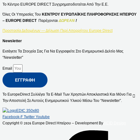
Το Κέντρο EUROPE DIRECT Συγχρηματοδοτείται Από Την Ε.Ε.
Όλες Οι Υπηρεσίες Του
ΚΕΝΤΡΟΥ ΕΥΡΩΠΑΪΚΗΣ ΠΛΗΡΟΦΟΡΗΣΗΣ ΗΠΕΙΡΟΥ
– EUROPE DIRECT
Παρέχονται
ΔΩΡΕΑΝ
!
Προστασία Δεδομένων — Δήλωση Περί Απορρήτου Europe Direct
Newsletter
Εισάγετε Τα Στοιχεία Σας Για Να Εγγραφείτε Στο Ενημερωτικό Δελτίο Μας
“Newsletter”
Email
ΕΓΓΡΑΦΉ
Το EuropeDirect Συλλέγει Τα E-Mail Των Χρηστών Αποκλειστικά Και Μόνο Για
Την Αποστολή Σε Αυτούς Ενημερωτικού Υλικού Μέσω Του “Newsletter”.
Facebook-F
Twitter
Youtube
Copyright ©
Europe Direct Ηπείρου – Development By
ACID Design
2026