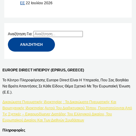
ΕΕ
22 Ιουλίου 2026
Αναζήτηση Για:
EUROPE DIRECT ΗΠΕΙΡΟΥ (EPIRUS, GREECE)
Το Κέντρο Πληροφόρησης Europe Direct Είναι Η Υπηρεσία, Που Σας Βοηθάει
Να Βρείτε Απαντήσεις Σε Κάθε Είδους Θέμα Σχετικό Με Την Ευρωπαϊκή Ένωση
(Ε.Ε.).
Δικαιώματα Πνευματικής Ιδιοκτησίας : Τα Δικαιώματα Πνευματικής Και
Βιομηχανικής Ιδιοκτησίας Αυτού Του Διαδικτυακού Τόπου, Προστατεύονται Από
Τις Σχετικές – Εφαρμοζόμενες Διατάξεις Του Ελληνικού Δικαίου, Του
Ευρωπαϊκού Δικαίου Και Των Διεθνών Συμβάσεων
Πληροφορίες