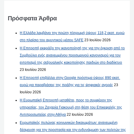
Πρόσφατα Άρθρα
Η Ελλάδα λαμβάνει την πρώτη πληρωμή ύψους 118,2 εκατ. ευρώ
στο πλαίσιο του αμυντικού μέσου SAFE
23 Ιουλίου 2026
Η Επιτροπή εκφράζει την ικανοποίησή της για την έγκριση από το
Συμβούλιο ενός ανανεωμένου προσωρινού κανονισμού για τον
εντοπισμό της σεξουαλικής κακοποίησης παιδιών στο διαδίκτυο
23 Ιουλίου 2026
Η Επιτροπή επιβάλλει στην Google πρόστιμα ύψους 890 εκατ.
ευρώ για παραβιάσεις της πράξης για τις ψηφιακές αγορές
23
Ιουλίου 2026
Η Ευρωπαϊκή Επιτροπή μεταθέτει, προς το συμφέρον της
υπηρεσίας, τον Ζαχαρία Γιακουμή στη θέση του Επικεφαλής της
Αντιπροσωπείας στην Αθήνα
22 Ιουλίου 2026
Ευρωπαϊκός πυλώνας κοινωνικών δικαιωμάτων: ανανεωμένη
δέσμευση για την προστασία και την ενδυνάμωση των πολιτών της