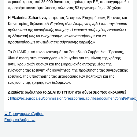
περισσότερους από 35 000 θανάτους ετησίως στην ΕΕ, το πρόγραμμα θα
προσφέρει καινοτόμες λύσεις ενώνοντας 53 οργανισμούς σε 30 χώρες.
Η Ekaterina
Zaharieva,
επίτροπος Νεοφυών Επιχειρήσεων, Έρευνας και
Καινοτομίας, δήλωσε:
«Η Ευρώπη είναι έτοιμη να ηγηθεί του παγκόσμιου
αγώνα κατά της μικροβιακής αντοχής. Η εταιρική αυτή σχέση ενσαρκώνει
τη δέσμευσή μας να ενισχύσουμε, να καινοτομήσουμε και να
προστατεύσουμε τα θεμέλια της σύγχρονης ιατρικής.»
Το OHAMR, υπό τον συντονισμό του Σουηδικού Συμβουλίου Έρευνας,
δίνει έμφαση στην προσέγγιση «Μία υγεία» για τη μείωση της χρήσης
αντιμικροβιακών ουσιών και της μικροβιακής αντοχής μέσω της
ενίσχυσης της ερευνητικής ικανότητας, της προώθησης της συνεργατικής
έρευνας, της υποστήριξης της μετάφρασης των πολιτικών και της
ενίσχυσης της χρήσης των δεδομένων.
Διαβάστε ολόκληρο το ΔΕΛΤΙΟ ΤΥΠΟΥ στο σύνδεσμο που ακολουθεί
:
https://ec.europa.eu/commission/presscorner/api/files/document/print/el
←
Προηγούμενο Άρθρο
Επόμενο Άρθρο
→