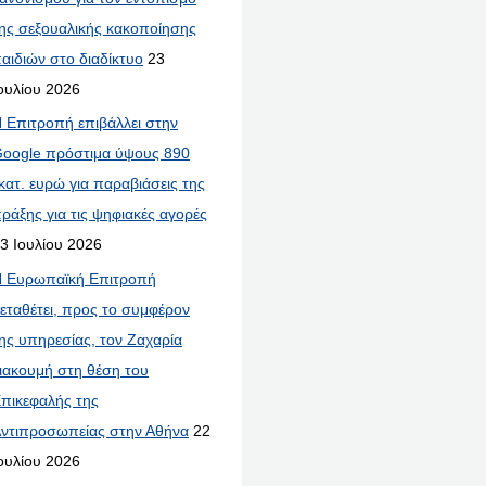
ης σεξουαλικής κακοποίησης
αιδιών στο διαδίκτυο
23
ουλίου 2026
 Επιτροπή επιβάλλει στην
oogle πρόστιμα ύψους 890
κατ. ευρώ για παραβιάσεις της
ράξης για τις ψηφιακές αγορές
3 Ιουλίου 2026
 Ευρωπαϊκή Επιτροπή
εταθέτει, προς το συμφέρον
ης υπηρεσίας, τον Ζαχαρία
ιακουμή στη θέση του
πικεφαλής της
ντιπροσωπείας στην Αθήνα
22
ουλίου 2026