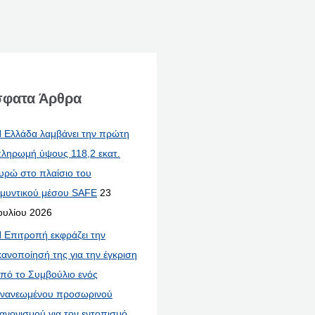
φατα Άρθρα
 Ελλάδα λαμβάνει την πρώτη
ληρωμή ύψους 118,2 εκατ.
υρώ στο πλαίσιο του
μυντικού μέσου SAFE
23
ουλίου 2026
 Επιτροπή εκφράζει την
κανοποίησή της για την έγκριση
πό το Συμβούλιο ενός
νανεωμένου προσωρινού
ανονισμού για τον εντοπισμό