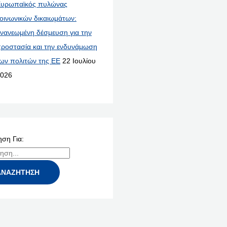
υρωπαϊκός πυλώνας
οινωνικών δικαιωμάτων:
νανεωμένη δέσμευση για την
ροστασία και την ενδυνάμωση
ων πολιτών της ΕΕ
22 Ιουλίου
026
ση Για: