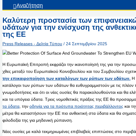
Αναζήτηση
Καλύτερη προστασία των επιφανειακώ
υδάτων για την ενίσχυση της ανθεκτι
της ΕΕ
Press Releases - Δελτία Τύπου
/
24 Σεπτεμβρίου 2025
Η Ευρωπαϊκή Επιτροπή εκφράζει την ικανοποίησή της για την προσω
χθες μεταξύ του Ευρωπαϊκού Κοινοβουλίου και του Συμβουλίου σχετι
την επικαιροποίηση των καταλόγων των ρύπων των υδάτων.
Η 
κατάλογοι των ρύπων των υδάτων θα ευθυγραμμιστούν με τις πλέον 
γνωμοδοτήσεις και ότι οι νέες ουσίες θα παρακολουθούνται και θα ελ
και τα υπόγεια ύδατα. Τρεις νομοθετικές πράξεις της ΕΕ θα προσαρ
τα ύδατα
, την
οδηγία για τα πρότυπα ποιότητας περιβάλλοντος
και τ
μέτρα θα καταστήσουν την ΕΕ πιο ανθεκτική στα ύδατα και θα σημα
φιλοδοξία της για μηδενική ρύπανση.
Νέες ουσίες με καλά τεκμηριωμένες επιβλαβείς επιπτώσεις στο περιβά