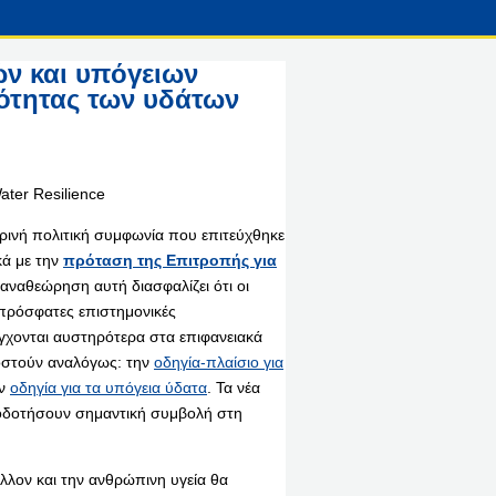
ν και υπόγειων
κότητας των υδάτων
ρινή πολιτική συμφωνία που επιτεύχθηκε
κά με την
πρόταση της Επιτροπής για
αναθεώρηση αυτή διασφαλίζει ότι οι
πρόσφατες επιστημονικές
έγχονται αυστηρότερα στα επιφανειακά
μοστούν αναλόγως: την
οδηγία-πλαίσιο για
ην
οδηγία για τα υπόγεια ύδατα
. Τα νέα
τοδοτήσουν σημαντική συμβολή στη
λλον και την ανθρώπινη υγεία θα