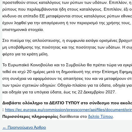
προστεθούν στους καταλόγους των ρύπων των υδάτων. Επιπλέον, η σ
ρύπους που περιλαμβάνονται ήδη στους καταλόγους. Επιπλέον, έξι 
κίνδυνο σε επίπεδο ΕΕ μεταφέρονται στους καταλόγους ρύπων εθνικ
έχουν ληφθεί για την απαγόρευση ή τον περιορισμό της χρήσης του
επιστημονικά στοιχεία.
Στο πνεύμα της απλούστευσης, η συμφωνία εισάγει ορισμένες βραχυπ
μη υποβάθμισης της ποιότητας και της ποσότητας των υδάτων. Η συμφ
φόρτο για τα κράτη μέλη.
Το Ευρωπαϊκό Κοινοβούλιο και το Συμβούλιο θα πρέπει τώρα να εγκρί
τεθεί σε ισχύ 20 ημέρες μετά τη δημοσίευσή της στην Επίσημη Εφημε
στη συνέχεια να εφαρμόσουν τις απαιτήσεις του και να μεταφέρουν στο
των τριών σχετικών οδηγιών: Οδηγία-πλαίσιο για τα ύδατα, οδηγία γ
και οδηγία για τα υπόγεια ύδατα, έως τις 22 Δεκεμβρίου 2027.
Διαβάστε ολόκληρο το ΔΕΛΤΙΟ ΤΥΠΟΥ στο σύνδεσμο που ακολο
:
https://ec.europa.eu/commission/presscorner/api/files/document/
Περισσότερες πληροφορίες
διατίθενται στο
δελτίο Τύπου
.
←
Προηγούμενο Άρθρο