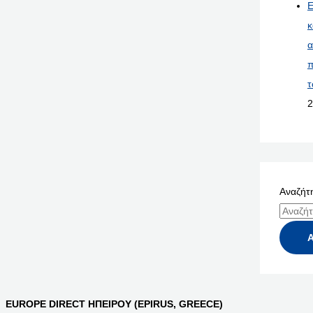
Ε
κ
α
π
τ
2
Αναζήτη
EUROPE DIRECT ΗΠΕΙΡΟΥ (EPIRUS, GREECE)