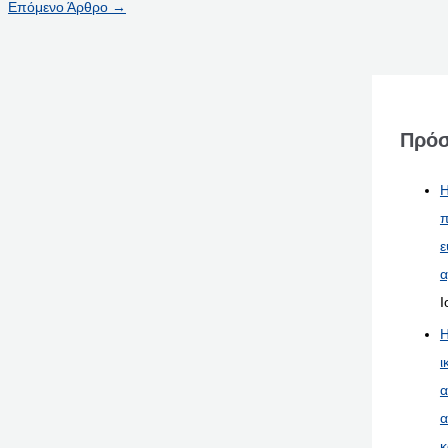
Επόμενο Άρθρο
→
Πρόσ
Η
π
ε
α
Ι
Η
ι
α
α
κ