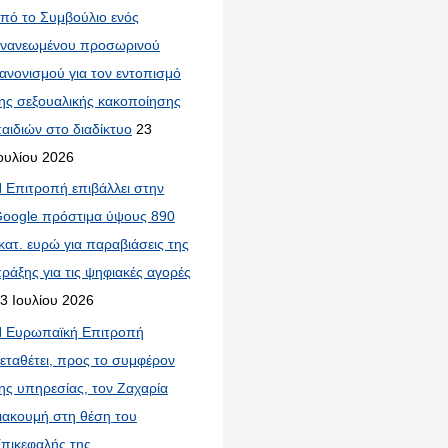
πό το Συμβούλιο ενός
νανεωμένου προσωρινού
ανονισμού για τον εντοπισμό
ης σεξουαλικής κακοποίησης
αιδιών στο διαδίκτυο
23
ουλίου 2026
 Επιτροπή επιβάλλει στην
oogle πρόστιμα ύψους 890
κατ. ευρώ για παραβιάσεις της
ράξης για τις ψηφιακές αγορές
3 Ιουλίου 2026
 Ευρωπαϊκή Επιτροπή
εταθέτει, προς το συμφέρον
ης υπηρεσίας, τον Ζαχαρία
ιακουμή στη θέση του
πικεφαλής της