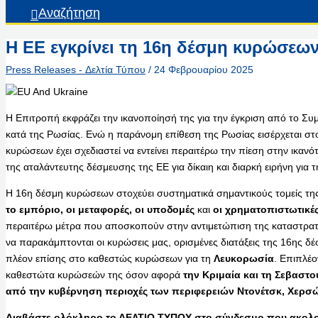
Αναζήτηση
Η ΕΕ εγκρίνει τη 16η δέσμη κυρώσεων
Press Releases - Δελτία Τύπου
/
24 Φεβρουαρίου 2025
Η Επιτροπή εκφράζει την ικανοποίησή της για την έγκριση από το Σ
κατά της Ρωσίας. Ενώ η παράνομη επίθεση της Ρωσίας εισέρχεται στο
κυρώσεων έχει σχεδιαστεί να εντείνει περαιτέρω την πίεση στην ικανότ
της αταλάντευτης δέσμευσης της ΕΕ για δίκαιη και διαρκή ειρήνη για 
Η 16η δέσμη κυρώσεων στοχεύει συστηματικά σημαντικούς τομείς τ
το εμπόριο, οι μεταφορές, οι υποδομές
και
οι χρηματοπιστωτικέ
περαιτέρω μέτρα που αποσκοπούν στην αντιμετώπιση της καταστρατ
να παρακάμπτονται οι κυρώσεις μας, ορισμένες διατάξεις της 16ης δ
πλέον επίσης στο καθεστώς κυρώσεων για τη
Λευκορωσία
. Επιπλέο
καθεστώτα κυρώσεών της όσον αφορά
την Κριμαία και τη Σεβαστ
από την κυβέρνηση περιοχές των περιφερειών Ντονέτσκ, Χερσώ
Διαβάστε ολόκληρο το ΔΕΛΤΙΟ ΤΥΠΟΥ στο σύνδεσμο που ακολο