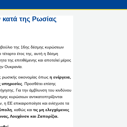
 κατά της Ρωσίας
υμβούλιο της 16ης δέσμης κυρώσεων
 τέταρτο έτος της, αυτή η δέσμη
ητα της επιτιθέμενης και αποτελεί μέρος
την Ουκρανία.
ης ρωσικής οικονομίας όπως
η ενέργεια,
ς υπηρεσίες
. Προσθέτει επίσης
ήγησης. Για την άμβλυνση του κινδύνου
έσμης κυρώσεων αντικατοπτρίζονται
ν, η ΕΕ επικαιροποίησε και ενίσχυσε τα
ούπολη
, καθώς και
τις μη ελεγχόμενες
νας, Λουχάνσκ και Ζαπορίζια.
υθεί