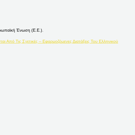
ρωπαϊκή Ένωση (Ε.Ε.).
ται Από Τις Σχετικές – Εφαρμοζόμενες Διατάξεις Του Ελληνικού