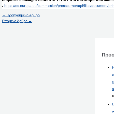
:
https://ec.europa.eu/commission/presscorner/api/files/document/pr
←
Προηγούμενο Άρθρο
Επόμενο Άρθρο
→
Πρόσ
Η
π
ε
α
Ι
Η
ι