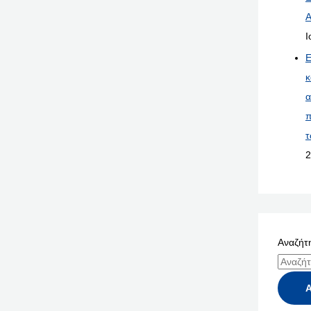
Α
Ι
Ε
κ
α
π
τ
2
Αναζήτη