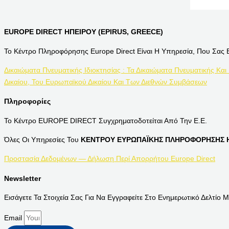
EUROPE DIRECT ΗΠΕΙΡΟΥ (EPIRUS, GREECE)
Το Κέντρο Πληροφόρησης Europe Direct Είναι Η Υπηρεσία, Που Σας 
Δικαιώματα Πνευματικής Ιδιοκτησίας : Τα Δικαιώματα Πνευματικής Και
Δικαίου, Του Ευρωπαϊκού Δικαίου Και Των Διεθνών Συμβάσεων
Πληροφορίες
Το Κέντρο EUROPE DIRECT Συγχρηματοδοτείται Από Την Ε.Ε.
Όλες Οι Υπηρεσίες Του
ΚΕΝΤΡΟΥ ΕΥΡΩΠΑΪΚΗΣ ΠΛΗΡΟΦΟΡΗΣΗΣ Η
Προστασία Δεδομένων — Δήλωση Περί Απορρήτου Europe Direct
Newsletter
Εισάγετε Τα Στοιχεία Σας Για Να Εγγραφείτε Στο Ενημερωτικό Δελτίο Μ
Email