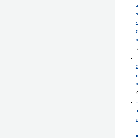
α
α
κ
τ
π
Ι
Η
G
ε
π
2
Η
μ
τ
Γ
Ε