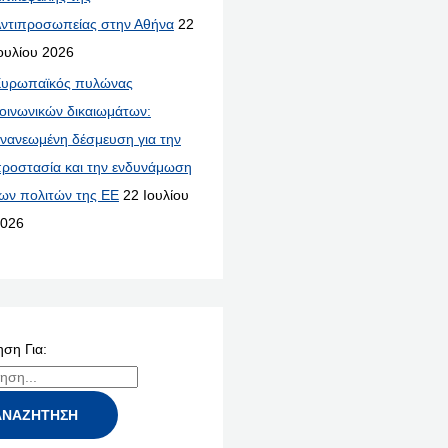
ντιπροσωπείας στην Αθήνα
22
ουλίου 2026
υρωπαϊκός πυλώνας
οινωνικών δικαιωμάτων:
νανεωμένη δέσμευση για την
ροστασία και την ενδυνάμωση
ων πολιτών της ΕΕ
22 Ιουλίου
026
ση Για: