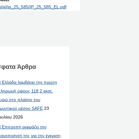
int/el/ip_25_585/IP_25_585_EL.pdf
φατα Άρθρα
 Ελλάδα λαμβάνει την πρώτη
ληρωμή ύψους 118,2 εκατ.
υρώ στο πλαίσιο του
μυντικού μέσου SAFE
23
ουλίου 2026
 Επιτροπή εκφράζει την
κανοποίησή της για την έγκριση