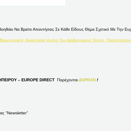
Βοηθάει Να Βρείτε Απαντήσεις Σε Κάθε Είδους Θέμα Σχετικό Με Την Ευ
 Βιομηχανικής Ιδιοκτησίας Αυτού Του Διαδικτυακού Τόπου, Προστατεύον
ΠΕΙΡΟΥ – EUROPE DIRECT
Παρέχονται
ΔΩΡΕΑΝ
!
ας “Newsletter”