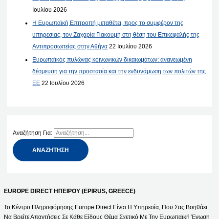
Ιουλίου 2026
Η Ευρωπαϊκή Επιτροπή μεταθέτει, προς το συμφέρον της
υπηρεσίας, τον Ζαχαρία Γιακουμή στη θέση του Επικεφαλής της
Αντιπροσωπείας στην Αθήνα
22 Ιουλίου 2026
Ευρωπαϊκός πυλώνας κοινωνικών δικαιωμάτων: ανανεωμένη
δέσμευση για την προστασία και την ενδυνάμωση των πολιτών της
ΕΕ
22 Ιουλίου 2026
Αναζήτηση Για:
EUROPE DIRECT ΗΠΕΙΡΟΥ (EPIRUS, GREECE)
Το Κέντρο Πληροφόρησης Europe Direct Είναι Η Υπηρεσία, Που Σας Βοηθάει
Να Βρείτε Απαντήσεις Σε Κάθε Είδους Θέμα Σχετικό Με Την Ευρωπαϊκή Ένωση