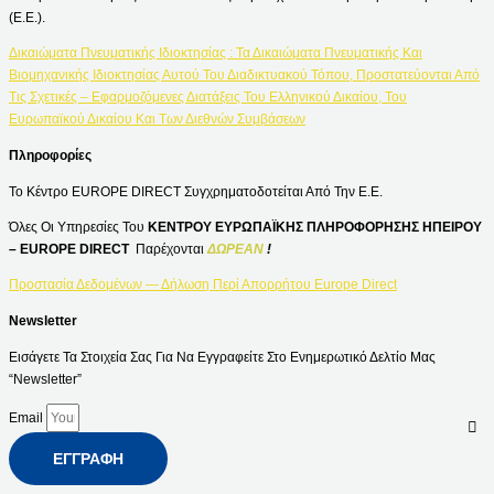
(Ε.Ε.).
Δικαιώματα Πνευματικής Ιδιοκτησίας : Τα Δικαιώματα Πνευματικής Και
Βιομηχανικής Ιδιοκτησίας Αυτού Του Διαδικτυακού Τόπου, Προστατεύονται Από
Τις Σχετικές – Εφαρμοζόμενες Διατάξεις Του Ελληνικού Δικαίου, Του
Ευρωπαϊκού Δικαίου Και Των Διεθνών Συμβάσεων
Πληροφορίες
Το Κέντρο EUROPE DIRECT Συγχρηματοδοτείται Από Την Ε.Ε.
Όλες Οι Υπηρεσίες Του
ΚΕΝΤΡΟΥ ΕΥΡΩΠΑΪΚΗΣ ΠΛΗΡΟΦΟΡΗΣΗΣ ΗΠΕΙΡΟΥ
– EUROPE DIRECT
Παρέχονται
ΔΩΡΕΑΝ
!
Προστασία Δεδομένων — Δήλωση Περί Απορρήτου Europe Direct
Newsletter
Εισάγετε Τα Στοιχεία Σας Για Να Εγγραφείτε Στο Ενημερωτικό Δελτίο Μας
“Newsletter”
Email
ΕΓΓΡΑΦΉ