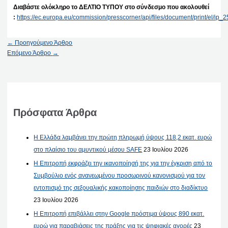
Διαβάστε ολόκληρο το ΔΕΛΤΙΟ ΤΥΠΟΥ στο σύνδεσμο που ακολουθεί
:
https://ec.europa.eu/commission/presscorner/api/files/document/print/el/i
←
Προηγούμενο Άρθρο
Επόμενο Άρθρο
→
Πρόσφατα Άρθρα
Η Ελλάδα λαμβάνει την πρώτη πληρωμή ύψους 118,2 εκατ. ευρώ
στο πλαίσιο του αμυντικού μέσου SAFE
23 Ιουλίου 2026
Η Επιτροπή εκφράζει την ικανοποίησή της για την έγκριση από το
Συμβούλιο ενός ανανεωμένου προσωρινού κανονισμού για τον
εντοπισμό της σεξουαλικής κακοποίησης παιδιών στο διαδίκτυο
23 Ιουλίου 2026
Η Επιτροπή επιβάλλει στην Google πρόστιμα ύψους 890 εκατ.
ευρώ για παραβιάσεις της πράξης για τις ψηφιακές αγορές
23