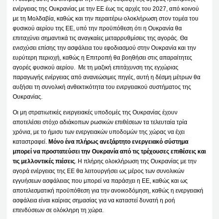
ενέργειας της Ουκρανίας με την ΕΕ έως τις αρχές του 2027, από κοινού
με τη Μολδαβία, καθώς και την περαιτέρω ολοκλήρωση στον τομέα του
φυσικού αερίου της ΕΕ, υπό την προϋπόθεση ότι η Ουκρανία θα
επιταχύνει σημαντικά τις αναγκαίες μεταρρυθμίσεις της αγοράς. Θα
ενισχύσει επίσης την ασφάλεια του εφοδιασμού στην Ουκρανία και την
ευρύτερη περιοχή, καθώς η Επιτροπή θα βοηθήσει στις απαραίτητες
αγορές φυσικού αερίου. Με τη μαζική επιτάχυνση της εγχώριας
παραγωγής ενέργειας από ανανεώσιμες πηγές, αυτή η δέσμη μέτρων θα
αυξήσει τη συνολική ανθεκτικότητα του ενεργειακού συστήματος της
Ουκρανίας.
Οι μη στρατιωτικές ενεργειακές υποδομές της Ουκρανίας έχουν
αποτελέσει στόχο αδιάκοπων ρωσικών επιθέσεων τα τελευταία τρία
χρόνια, με το ήμισυ των ενεργειακών υποδομών της χώρας να έχει
καταστραφεί.
Μόνο ένα πλήρως ανεξάρτητο ενεργειακό σύστημα
μπορεί να προστατεύσει την Ουκρανία από τις τρέχουσες επιθέσεις και
τις μελλοντικές πιέσεις
. Η πλήρης ολοκλήρωση της Ουκρανίας με την
αγορά ενέργειας της ΕΕ θα λειτουργήσει ως μέρος των συνολικών
εγγυήσεων ασφάλειας που μπορεί να παράσχει η ΕΕ, καθώς και ως
αποτελεσματική προϋπόθεση για την ανοικοδόμηση, καθώς η ενεργειακή
ασφάλεια είναι καίριας σημασίας για να καταστεί δυνατή η ροή
επενδύσεων σε ολόκληρη τη χώρα.