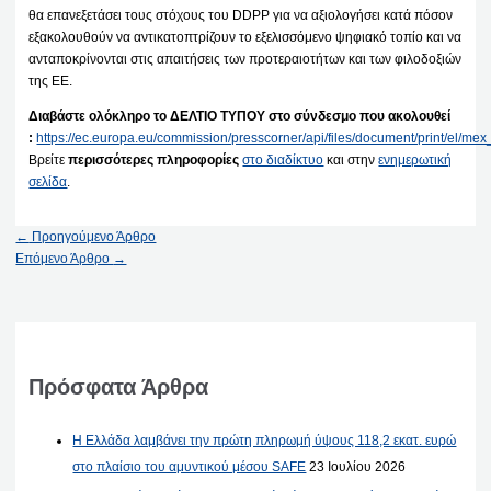
θα επανεξετάσει τους στόχους του DDPP για να αξιολογήσει κατά πόσον
εξακολουθούν να αντικατοπτρίζουν το εξελισσόμενο ψηφιακό τοπίο και να
ανταποκρίνονται στις απαιτήσεις των προτεραιοτήτων και των φιλοδοξιών
της ΕΕ.
Διαβάστε ολόκληρο το ΔΕΛΤΙΟ ΤΥΠΟΥ στο σύνδεσμο που ακολουθεί
:
https://ec.europa.eu/commission/presscorner/api/files/document/print/el
Βρείτε
περισσότερες πληροφορίες
στο διαδίκτυο
και στην
ενημερωτική
σελίδα
.
←
Προηγούμενο Άρθρο
Επόμενο Άρθρο
→
Πρόσφατα Άρθρα
Η Ελλάδα λαμβάνει την πρώτη πληρωμή ύψους 118,2 εκατ. ευρώ
στο πλαίσιο του αμυντικού μέσου SAFE
23 Ιουλίου 2026