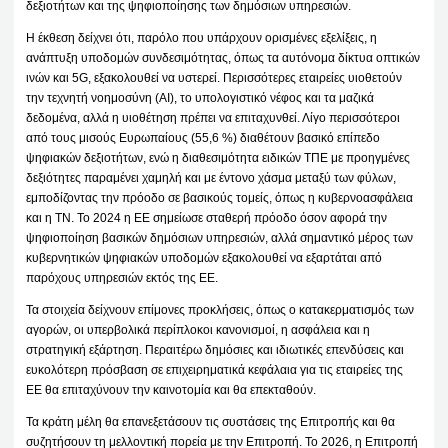
δεξιοτήτων και της ψηφιοποίησης των δημόσιων υπηρεσιών.
Η έκθεση δείχνει ότι, παρόλο που υπάρχουν ορισμένες εξελίξεις, η
ανάπτυξη υποδομών συνδεσιμότητας, όπως τα αυτόνομα δίκτυα οπτικών
ινών και 5G, εξακολουθεί να υστερεί. Περισσότερες εταιρείες υιοθετούν
την τεχνητή νοημοσύνη (AI), το υπολογιστικό νέφος και τα μαζικά
δεδομένα, αλλά η υιοθέτηση πρέπει να επιταχυνθεί. Λίγο περισσότεροι
από τους μισούς Ευρωπαίους (55,6 %) διαθέτουν βασικό επίπεδο
ψηφιακών δεξιοτήτων, ενώ η διαθεσιμότητα ειδικών ΤΠΕ με προηγμένες
δεξιότητες παραμένει χαμηλή και με έντονο χάσμα μεταξύ των φύλων,
εμποδίζοντας την πρόοδο σε βασικούς τομείς, όπως η κυβερνοασφάλεια
και η ΤΝ. Το 2024 η ΕΕ σημείωσε σταθερή πρόοδο όσον αφορά την
ψηφιοποίηση βασικών δημόσιων υπηρεσιών, αλλά σημαντικό μέρος των
κυβερνητικών ψηφιακών υποδομών εξακολουθεί να εξαρτάται από
παρόχους υπηρεσιών εκτός της ΕΕ.
Τα στοιχεία δείχνουν επίμονες προκλήσεις, όπως ο κατακερματισμός των
αγορών, οι υπερβολικά περίπλοκοι κανονισμοί, η ασφάλεια και η
στρατηγική εξάρτηση. Περαιτέρω δημόσιες και ιδιωτικές επενδύσεις και
ευκολότερη πρόσβαση σε επιχειρηματικά κεφάλαια για τις εταιρείες της
ΕΕ θα επιταχύνουν την καινοτομία και θα επεκταθούν.
Τα κράτη μέλη θα επανεξετάσουν τις συστάσεις της Επιτροπής και θα
συζητήσουν τη μελλοντική πορεία με την Επιτροπή. Το 2026, η Επιτροπή