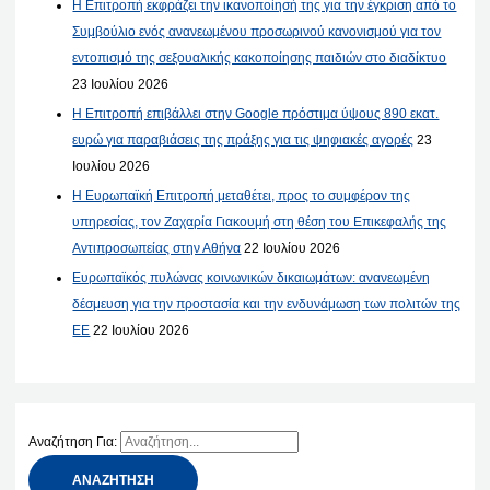
Η Επιτροπή εκφράζει την ικανοποίησή της για την έγκριση από το
Συμβούλιο ενός ανανεωμένου προσωρινού κανονισμού για τον
εντοπισμό της σεξουαλικής κακοποίησης παιδιών στο διαδίκτυο
23 Ιουλίου 2026
Η Επιτροπή επιβάλλει στην Google πρόστιμα ύψους 890 εκατ.
ευρώ για παραβιάσεις της πράξης για τις ψηφιακές αγορές
23
Ιουλίου 2026
Η Ευρωπαϊκή Επιτροπή μεταθέτει, προς το συμφέρον της
υπηρεσίας, τον Ζαχαρία Γιακουμή στη θέση του Επικεφαλής της
Αντιπροσωπείας στην Αθήνα
22 Ιουλίου 2026
Ευρωπαϊκός πυλώνας κοινωνικών δικαιωμάτων: ανανεωμένη
δέσμευση για την προστασία και την ενδυνάμωση των πολιτών της
ΕΕ
22 Ιουλίου 2026
Αναζήτηση Για: