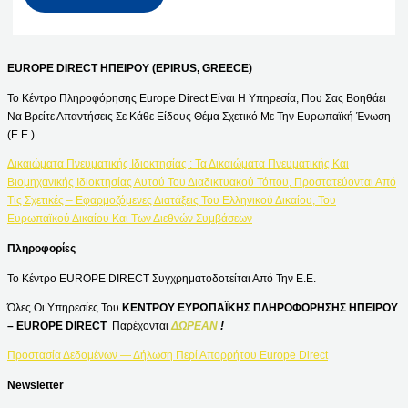
EUROPE DIRECT ΗΠΕΙΡΟΥ (EPIRUS, GREECE)
Το Κέντρο Πληροφόρησης Europe Direct Είναι Η Υπηρεσία, Που Σας Βοηθάει
Να Βρείτε Απαντήσεις Σε Κάθε Είδους Θέμα Σχετικό Με Την Ευρωπαϊκή Ένωση
(Ε.Ε.).
Δικαιώματα Πνευματικής Ιδιοκτησίας : Τα Δικαιώματα Πνευματικής Και
Βιομηχανικής Ιδιοκτησίας Αυτού Του Διαδικτυακού Τόπου, Προστατεύονται Από
Τις Σχετικές – Εφαρμοζόμενες Διατάξεις Του Ελληνικού Δικαίου, Του
Ευρωπαϊκού Δικαίου Και Των Διεθνών Συμβάσεων
Πληροφορίες
Το Κέντρο EUROPE DIRECT Συγχρηματοδοτείται Από Την Ε.Ε.
Όλες Οι Υπηρεσίες Του
ΚΕΝΤΡΟΥ ΕΥΡΩΠΑΪΚΗΣ ΠΛΗΡΟΦΟΡΗΣΗΣ ΗΠΕΙΡΟΥ
– EUROPE DIRECT
Παρέχονται
ΔΩΡΕΑΝ
!
Προστασία Δεδομένων — Δήλωση Περί Απορρήτου Europe Direct
Newsletter