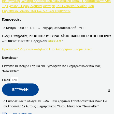
Βιομηχανικής Ιδιοκτησίας Αυτού Του Διαδικτυακού Τόπου, Προστατεύονται Από
Τις Σχετικές – Εφαρμοζόμενες Διατάξεις Του Ελληνικού Δικαίου, Του
Ευρωπαϊκού Δικαίου Και Των Διεθνών Συμβάσεων
Πληροφορίες
Το Κέντρο EUROPE DIRECT Συγχρηματοδοτείται Από Την Ε.Ε.
Όλες Οι Υπηρεσίες Του
ΚΕΝΤΡΟΥ ΕΥΡΩΠΑΪΚΗΣ ΠΛΗΡΟΦΟΡΗΣΗΣ ΗΠΕΙΡΟΥ
– EUROPE DIRECT
Παρέχονται
ΔΩΡΕΑΝ
!
Προστασία Δεδομένων — Δήλωση Περί Απορρήτου Europe Direct
Newsletter
Εισάγετε Τα Στοιχεία Σας Για Να Εγγραφείτε Στο Ενημερωτικό Δελτίο Μας
“Newsletter”
Email
ΕΓΓΡΑΦΉ
Το EuropeDirect Συλλέγει Τα E-Mail Των Χρηστών Αποκλειστικά Και Μόνο Για
Την Αποστολή Σε Αυτούς Ενημερωτικού Υλικού Μέσω Του “Newsletter”.