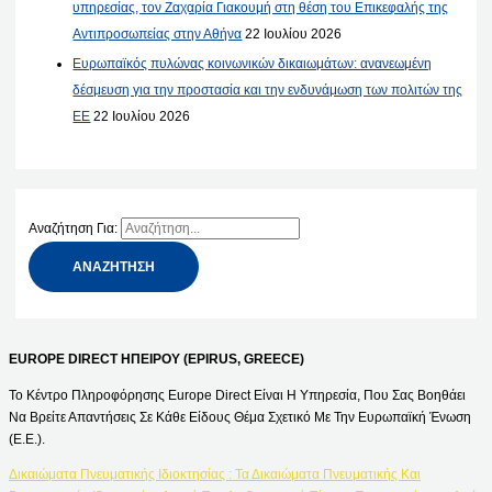
υπηρεσίας, τον Ζαχαρία Γιακουμή στη θέση του Επικεφαλής της
Αντιπροσωπείας στην Αθήνα
22 Ιουλίου 2026
Ευρωπαϊκός πυλώνας κοινωνικών δικαιωμάτων: ανανεωμένη
δέσμευση για την προστασία και την ενδυνάμωση των πολιτών της
ΕΕ
22 Ιουλίου 2026
Αναζήτηση Για:
EUROPE DIRECT ΗΠΕΙΡΟΥ (EPIRUS, GREECE)
Το Κέντρο Πληροφόρησης Europe Direct Είναι Η Υπηρεσία, Που Σας Βοηθάει
Να Βρείτε Απαντήσεις Σε Κάθε Είδους Θέμα Σχετικό Με Την Ευρωπαϊκή Ένωση
(Ε.Ε.).
Δικαιώματα Πνευματικής Ιδιοκτησίας : Τα Δικαιώματα Πνευματικής Και