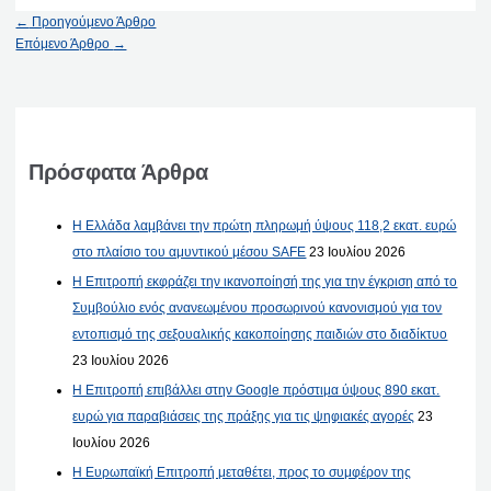
←
Προηγούμενο Άρθρο
Επόμενο Άρθρο
→
Πρόσφατα Άρθρα
Η Ελλάδα λαμβάνει την πρώτη πληρωμή ύψους 118,2 εκατ. ευρώ
στο πλαίσιο του αμυντικού μέσου SAFE
23 Ιουλίου 2026
Η Επιτροπή εκφράζει την ικανοποίησή της για την έγκριση από το
Συμβούλιο ενός ανανεωμένου προσωρινού κανονισμού για τον
εντοπισμό της σεξουαλικής κακοποίησης παιδιών στο διαδίκτυο
23 Ιουλίου 2026
Η Επιτροπή επιβάλλει στην Google πρόστιμα ύψους 890 εκατ.
ευρώ για παραβιάσεις της πράξης για τις ψηφιακές αγορές
23
Ιουλίου 2026
Η Ευρωπαϊκή Επιτροπή μεταθέτει, προς το συμφέρον της