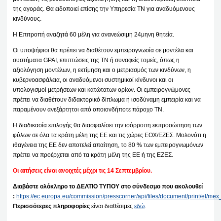
της αγοράς. Θα ειδοποιεί επίσης την Υπηρεσία ΤΝ για αναδυόμενους
κινδύνους.
Η Επιτροπή αναζητά 60 μέλη για ανανεώσιμη 24μηνη θητεία.
Οι υποψήφιοι θα πρέπει να διαθέτουν εμπειρογνωσία σε μοντέλα και
συστήματα GPAI, επιπτώσεις της ΤΝ ή συναφείς τομείς, όπως η
αξιολόγηση μοντέλων, η εκτίμηση και ο μετριασμός των κινδύνων, η
κυβερνοασφάλεια, οι αναδυόμενοι συστημικοί κίνδυνοι και οι
υπολογισμοί μετρήσεων και κατώτατων ορίων. Οι εμπειρογνώμονες
πρέπει να διαθέτουν διδακτορικό δίπλωμα ή ισοδύναμη εμπειρία και να
παραμένουν ανεξάρτητοι από οποιονδήποτε πάροχο ΤΝ.
Η διαδικασία επιλογής θα διασφαλίσει την ισόρροπη εκπροσώπηση των
φύλων σε όλα τα κράτη μέλη της ΕΕ και τις χώρες ΕΟΧ/ΕΖΕΣ. Μολονότι η
ιθαγένεια της ΕΕ δεν αποτελεί απαίτηση, το 80 % των εμπειρογνωμόνων
πρέπει να προέρχεται από τα κράτη μέλη της ΕΕ ή της ΕΖΕΣ.
Οι αιτήσεις είναι ανοιχτές μέχρι τις 14 Σεπτεμβρίου.
Διαβάστε ολόκληρο το ΔΕΛΤΙΟ ΤΥΠΟΥ στο σύνδεσμο που ακολουθεί
:
https://ec.europa.eu/commission/presscorner/api/files/document/print/el
Περισσότερες πληροφορίες
είναι διαθέσιμες
εδώ
.