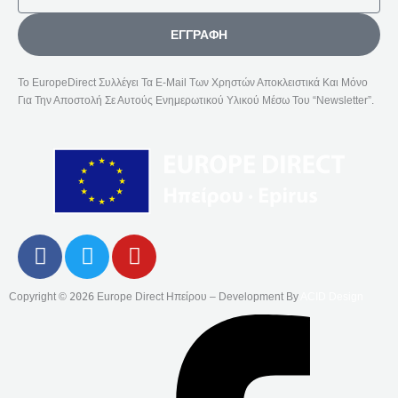
ΕΓΓΡΑΦΉ
Το EuropeDirect Συλλέγει Τα E-Mail Των Χρηστών Αποκλειστικά Και Μόνο
Για Την Αποστολή Σε Αυτούς Ενημερωτικού Υλικού Μέσω Του “Newsletter”.
F
T
Y
A
W
O
C
I
U
Copyright ©
2026
Europe Direct Ηπείρου – Development By
ACID Design
E
T
T
B
T
U
O
E
B
O
R
E