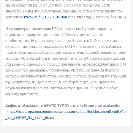
για να καταρτίσει και να δημοσιεύσει διαδικασίες πλοήγησης βάσει
επιδόσεων (PBN) στους ελληνικούς αερολιμένες, όπως απαιτείται από τον
εκτελεστικό
κανονισμό (ΕΕ) 2018/1048
της Επιτροπής («κανονισμός PBN»).
Η εφαρμογή του κανονισμού PBN αποφέρει οφέλη όσον αφορά την
ασφάλεια, τη χωρητικότητα, το περιβάλλον και την οικονομική
αποδοτικότητα. Η χρήση σύγχρονης τεχνολογίας και διαδικασιών κατά τη
διαχείριση της εναέριας κυκλοφορίας («ATM») βελτιώνει την ασφάλεια και
παρέχει καλύτερα εργαλεία για τους ελεγκτές εναέριας κυκλοφορίας και τους
χειριστές. Αυτό θα αυξήσει τη χωρητικότητα στον ελληνικό εναέριο χώρο και
στα ελληνικά αεροδρόμια, πράγμα που σημαίνει λιγότερες καθυστερήσεις. Η
εφαρμογή των διαδικασιών προσέγγισης PBN που λείπουν θα παράσχει
κατακόρυφη καθοδήγηση στους χειριστές, η οποία θα αυξήσει την επίγνωση
της κατάστασής εκ μέρους τους. Οι ικανότητες αυτές θα αυξήσουν την
ασφάλεια και την προσβασιμότητα των αερολιμένων, ιδίως σε συνθήκες
χαμηλής ορατότητας.
Διαβάστε ολόκληρο το ΔΕΛΤΙΟ ΤΥΠΟΥ στο σύνδεσμο που ακολουθεί
:
https://ec.europa.eu/commission/presscorner/api/files/document/print/el/ip
_25_2864/IP_25_2864_EL.pdf