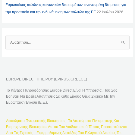
Ευρωπαϊκός πυλώνας κοινωνικών δικαιωμάτων: ανανεωμένη δέσμευση για
την προστασία και την ενδυνάμωση των πολιτών της ΕΕ
22 Ιουλίου 2026
Α
Ν
Α
Ζ
Ή
EUROPE DIRECT ΗΠΕΙΡΟΥ (EPIRUS, GREECE)
Τ
Η
Το Κέντρο Πληροφόρησης Europe Direct Είναι Η Υπηρεσία, Που Σας
Σ
Βοηθάει Να Βρείτε Απαντήσεις Σε Κάθε Είδους Θέμα Σχετικό Με Την
Η
Ευρωπαϊκή Ένωση (Ε.Ε.).
Γ
Ι
Δικαιώματα Πνευματικής Ιδιοκτησίας : Τα Δικαιώματα Πνευματικής Και
Α
Βιομηχανικής Ιδιοκτησίας Αυτού Του Διαδικτυακού Τόπου, Προστατεύονται
:
Από Τις Σχετικές – Εφαρμοζόμενες Διατάξεις Του Ελληνικού Δικαίου, Του