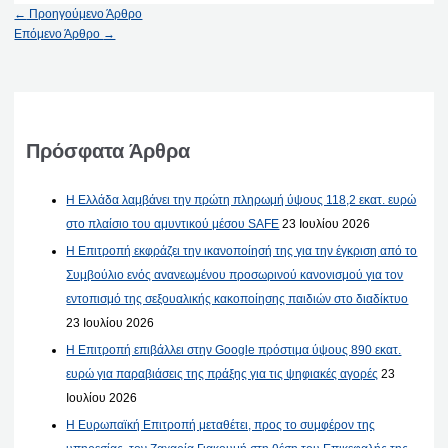
←
Προηγούμενο Άρθρο
Επόμενο Άρθρο
→
Πρόσφατα Άρθρα
Η Ελλάδα λαμβάνει την πρώτη πληρωμή ύψους 118,2 εκατ. ευρώ
στο πλαίσιο του αμυντικού μέσου SAFE
23 Ιουλίου 2026
Η Επιτροπή εκφράζει την ικανοποίησή της για την έγκριση από το
Συμβούλιο ενός ανανεωμένου προσωρινού κανονισμού για τον
εντοπισμό της σεξουαλικής κακοποίησης παιδιών στο διαδίκτυο
23 Ιουλίου 2026
Η Επιτροπή επιβάλλει στην Google πρόστιμα ύψους 890 εκατ.
ευρώ για παραβιάσεις της πράξης για τις ψηφιακές αγορές
23
Ιουλίου 2026
Η Ευρωπαϊκή Επιτροπή μεταθέτει, προς το συμφέρον της