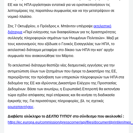
ΕΕ και τις ΗΠΑ εργάστηκαν εντατικά για να οριστικοποιήσουν τις
λεπτομέρειες της παραπάνω συμφωνίας και να την μετατρέψουν σε
νομικό πλαίσιο.
Στις 7 Οκτωβρίου, ο Πρόεδρος κ. Μπάιντεν υπέγραψε
εκτελεστικό
διάταγμα
«Περί ενίσχυσης των διασφαλίσεων για τις δραστηριότητες
συλλογής πληροφοριών σημάτων των Ηνωμένων Πολιτειών». Μαζί με
τους κανονισμούς που εξέδωσε ο Γενικός Εισαγγελέας των ΗΠΑ, το
εκτελεστικό διάταγμα μεταφέρει στο δίκαιο των ΗΠΑ την κατ’ αρχήν
συμφωνία που ανακοινώθηκε τον Μάρτιο.
Το εκτελεστικό διάταγμα θεσπίζει νέες δεσμευτικές εγγυήσεις για την
αντιμετώπιση όλων των ζητημάτων που ήγειρε το Δικαστήριο της ΕΕ,
περιορίζοντας την πρόσβαση των υπηρεσιών πληροφοριών των ΗΠΑ στα
δεδομένα της ΕΕ και ιδρύοντας Δικαστήριο Ελέγχου της Προστασίας
Δεδομένων. Βάσει των ανωτέρω, η Ευρωπαϊκή Επιτροπή θα εκπονήσει
τώρα σχέδιο απόφασης περί επάρκειας και θα κινήσει τη διαδικασία
έγκρισής της. Για περισσότερες πληροφορίες, βλ. τις σχετικές
ερωταπαντήσεις
.
Διαβάστε ολόκληρο το ΔΕΛΤΙΟ ΤΥΠΟΥ στο σύνδεσμο που ακολουθεί :
https://ec.europa.eu/commission/presscorner/api/files/document/print/en