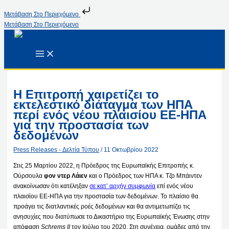
Μετάβαση Στο Περιεχόμενο
Μετάβαση Στο Περιεχόμενο
Η Επιτροπή χαιρετίζει το
εκτελεστικό διάταγμα των ΗΠΑ
περί ενός νέου πλαισίου ΕΕ-ΗΠΑ
για την προστασία των
δεδομένων
Press Releases - Δελτία Τύπου
/
11 Οκτωβρίου 2022
Στις 25 Μαρτίου 2022, η Πρόεδρος της Ευρωπαϊκής Επιτροπής κ.
Ούρσουλα
φον ντερ Λάιεν
και ο Πρόεδρος των ΗΠΑ κ. Τζο Μπάιντεν
ανακοίνωσαν ότι κατέληξαν
σε κατ’ αρχήν συμφωνία
επί ενός νέου
πλαισίου ΕΕ-ΗΠΑ για την προστασία των δεδομένων. Το πλαίσιο θα
προάγει τις διατλαντικές ροές δεδομένων και θα αντιμετωπίζει τις
ανησυχίες που διατύπωσε το Δικαστήριο της Ευρωπαϊκής Ένωσης στην
απόφαση
Schrems II
τον Ιούλιο του 2020. Στη συνέχεια, ομάδες από την