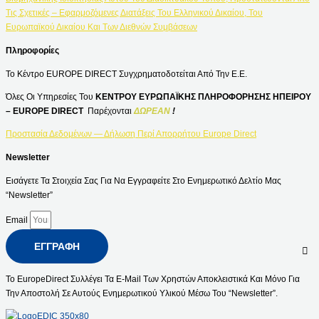
Τις Σχετικές – Εφαρμοζόμενες Διατάξεις Του Ελληνικού Δικαίου, Του
Ευρωπαϊκού Δικαίου Και Των Διεθνών Συμβάσεων
Πληροφορίες
Το Κέντρο EUROPE DIRECT Συγχρηματοδοτείται Από Την Ε.Ε.
Όλες Οι Υπηρεσίες Του
ΚΕΝΤΡΟΥ ΕΥΡΩΠΑΪΚΗΣ ΠΛΗΡΟΦΟΡΗΣΗΣ ΗΠΕΙΡΟΥ
– EUROPE DIRECT
Παρέχονται
ΔΩΡΕΑΝ
!
Προστασία Δεδομένων — Δήλωση Περί Απορρήτου Europe Direct
Newsletter
Εισάγετε Τα Στοιχεία Σας Για Να Εγγραφείτε Στο Ενημερωτικό Δελτίο Μας
“Newsletter”
Email
ΕΓΓΡΑΦΉ
Το EuropeDirect Συλλέγει Τα E-Mail Των Χρηστών Αποκλειστικά Και Μόνο Για
Την Αποστολή Σε Αυτούς Ενημερωτικού Υλικού Μέσω Του “Newsletter”.