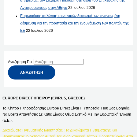
υπηρεσίας, τον Ζαχαρία Γιακουμή στη θέση του Επικεφαλής της
Αντιπροσωπείας στην Αθήνα
22 Ιουλίου 2026
Ευρωπαϊκός πυλώνας κοινωνικών δικαιωμάτων: ανανεωμένη
δέσμευση για την προστασία και την ενδυνάμωση των πολιτών της
ΕΕ
22 Ιουλίου 2026
Αναζήτηση Για:
EUROPE DIRECT ΗΠΕΙΡΟΥ (EPIRUS, GREECE)
Το Κέντρο Πληροφόρησης Europe Direct Είναι Η Υπηρεσία, Που Σας Βοηθάει
Να Βρείτε Απαντήσεις Σε Κάθε Είδους Θέμα Σχετικό Με Την Ευρωπαϊκή Ένωση
(Ε.Ε.).
Δικαιώματα Πνευματικής Ιδιοκτησίας : Τα Δικαιώματα Πνευματικής Και
Βιομηχανικής Ιδιοκτησίας Αυτού Του Διαδικτυακού Τόπου, Προστατεύονται Από