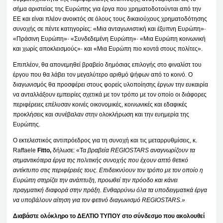
σήμα αριστείας της Ευρώπης για έργα που χρηματοδοτούνται από την
ΕΕ και είναι πλέον ανοικτός σε όλους τους δικαιούχους χρηματοδότησης
συνοχής σε πέντε κατηγορίες: «Μια ανταγωνιστική και έξυπνη Ευρώπη»·
«Πράσινη Ευρώπη»· «Συνδεδεμένη Ευρώπη»· «Μια Ευρώπη κοινωνική
και χωρίς αποκλεισμούς»· και «Μια Ευρώπη πιο κοντά στους πολίτες».
Επιπλέον, θα απονεμηθεί βραβείο δημόσιας επιλογής στο φιναλίστ του
έργου που θα λάβει τον μεγαλύτερο αριθμό ψήφων από το κοινό. Ο
διαγωνισμός θα προσφέρει στους φορείς υλοποίησης έργων την ευκαιρία
να ανταλλάξουν εμπειρίες σχετικά με τον τρόπο με τον οποίο οι διάφορες
περιφέρειες επέλυσαν κοινές οικονομικές, κοινωνικές και εδαφικές
προκλήσεις και συνέβαλαν στην ολοκλήρωση και την ευημερία της
Ευρώπης.
Ο εκτελεστικός αντιπρόεδρος για τη συνοχή και τις μεταρρυθμίσεις, κ.
Raffaele
Fitto,
δήλωσε: «Τα
βραβεία REGIOSTARS αναγνωρίζουν τα
σημαντικότερα έργα της πολιτικής συνοχής που έχουν απτό θετικό
αντίκτυπο στις περιφέρειές τους. Επιδεικνύουν τον τρόπο με τον οποίο η
Ευρώπη στηρίζει την ανάπτυξη, προωθεί την πρόοδο και κάνει
πραγματική διαφορά στην πράξη. Ενθαρρύνω όλα τα υποδειγματικά έργα
να υποβάλουν αίτηση για τον φετινό διαγωνισμό REGIOSTARS.»
Διαβάστε ολόκληρο το ΔΕΛΤΙΟ ΤΥΠΟΥ στο σύνδεσμο που ακολουθεί