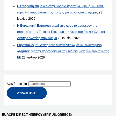
Η Επιτροπή επιβάλλει στην Google πρόστιμα ύψους 890 εκατ.
ευρώ για παραβιάσεις της πράξης για τις ψηφιακές αγορές
23
Ιουλίου 2026
Η Ευρωπαϊκή Επιτροπή μεταθέτει, προς το συμφέρον της
υπηρεσίας, τον Ζαχαρία Γιακουμή στη θέση του Επικεφαλής της
Αντιπροσωπείας στην Αθήνα
22 Ιουλίου 2026
Ευρωπαϊκός πυλώνας κοινωνικών δικαιωμάτων: ανανεωμένη
δέσμευση για την προστασία και την ενδυνάμωση των πολιτών της
ΕΕ
22 Ιουλίου 2026
Αναζήτηση Για:
EUROPE DIRECT ΗΠΕΙΡΟΥ (EPIRUS, GREECE)