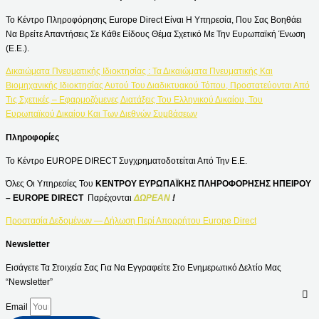
Το Κέντρο Πληροφόρησης Europe Direct Είναι Η Υπηρεσία, Που Σας Βοηθάει
Να Βρείτε Απαντήσεις Σε Κάθε Είδους Θέμα Σχετικό Με Την Ευρωπαϊκή Ένωση
(Ε.Ε.).
Δικαιώματα Πνευματικής Ιδιοκτησίας : Τα Δικαιώματα Πνευματικής Και
Βιομηχανικής Ιδιοκτησίας Αυτού Του Διαδικτυακού Τόπου, Προστατεύονται Από
Τις Σχετικές – Εφαρμοζόμενες Διατάξεις Του Ελληνικού Δικαίου, Του
Ευρωπαϊκού Δικαίου Και Των Διεθνών Συμβάσεων
Πληροφορίες
Το Κέντρο EUROPE DIRECT Συγχρηματοδοτείται Από Την Ε.Ε.
Όλες Οι Υπηρεσίες Του
ΚΕΝΤΡΟΥ ΕΥΡΩΠΑΪΚΗΣ ΠΛΗΡΟΦΟΡΗΣΗΣ ΗΠΕΙΡΟΥ
– EUROPE DIRECT
Παρέχονται
ΔΩΡΕΑΝ
!
Προστασία Δεδομένων — Δήλωση Περί Απορρήτου Europe Direct
Newsletter
Εισάγετε Τα Στοιχεία Σας Για Να Εγγραφείτε Στο Ενημερωτικό Δελτίο Μας
“Newsletter”
Email