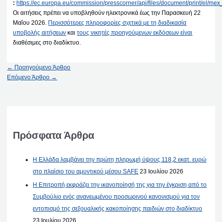
:
https://ec.europa.eu/commission/presscorner/api/files/document/print/el
Οι αιτήσεις πρέπει να υποβληθούν ηλεκτρονικά έως την Παρασκευή 22
Μαΐου 2026.
Περισσότερες πληροφορίες σχετικά με τη διαδικασία
υποβολής αιτήσεων
και
τους νικητές προηγούμενων εκδόσεων είναι
διαθέσιμες στο διαδίκτυο.
←
Προηγούμενο Άρθρο
Επόμενο Άρθρο
→
Πρόσφατα Άρθρα
Η Ελλάδα λαμβάνει την πρώτη πληρωμή ύψους 118,2 εκατ. ευρώ
στο πλαίσιο του αμυντικού μέσου SAFE
23 Ιουλίου 2026
Η Επιτροπή εκφράζει την ικανοποίησή της για την έγκριση από το
Συμβούλιο ενός ανανεωμένου προσωρινού κανονισμού για τον
εντοπισμό της σεξουαλικής κακοποίησης παιδιών στο διαδίκτυο
23 Ιουλίου 2026