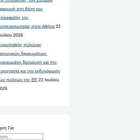
ιακουμή στη θέση του
πικεφαλής της
ντιπροσωπείας στην Αθήνα
22
ουλίου 2026
υρωπαϊκός πυλώνας
οινωνικών δικαιωμάτων:
νανεωμένη δέσμευση για την
ροστασία και την ενδυνάμωση
ων πολιτών της ΕΕ
22 Ιουλίου
026
ση Για: