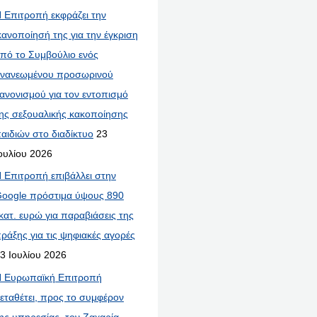
 Επιτροπή εκφράζει την
κανοποίησή της για την έγκριση
πό το Συμβούλιο ενός
νανεωμένου προσωρινού
ανονισμού για τον εντοπισμό
ης σεξουαλικής κακοποίησης
αιδιών στο διαδίκτυο
23
ουλίου 2026
 Επιτροπή επιβάλλει στην
oogle πρόστιμα ύψους 890
κατ. ευρώ για παραβιάσεις της
ράξης για τις ψηφιακές αγορές
3 Ιουλίου 2026
 Ευρωπαϊκή Επιτροπή
εταθέτει, προς το συμφέρον
ης υπηρεσίας, τον Ζαχαρία