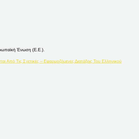
ρωπαϊκή Ένωση (Ε.Ε.).
ται Από Τις Σχετικές – Εφαρμοζόμενες Διατάξεις Του Ελληνικού