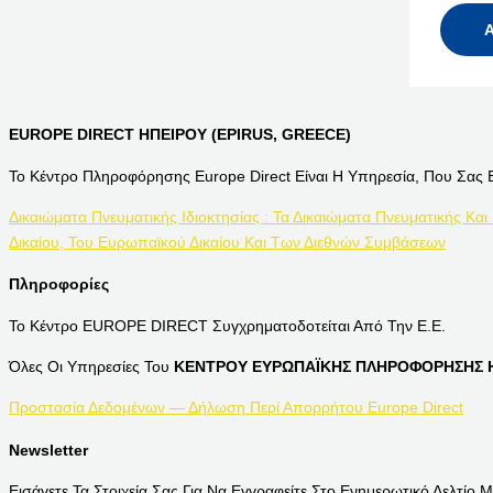
EUROPE DIRECT ΗΠΕΙΡΟΥ (EPIRUS, GREECE)
Το Κέντρο Πληροφόρησης Europe Direct Είναι Η Υπηρεσία, Που Σας 
Δικαιώματα Πνευματικής Ιδιοκτησίας : Τα Δικαιώματα Πνευματικής Και
Δικαίου, Του Ευρωπαϊκού Δικαίου Και Των Διεθνών Συμβάσεων
Πληροφορίες
Το Κέντρο EUROPE DIRECT Συγχρηματοδοτείται Από Την Ε.Ε.
Όλες Οι Υπηρεσίες Του
ΚΕΝΤΡΟΥ ΕΥΡΩΠΑΪΚΗΣ ΠΛΗΡΟΦΟΡΗΣΗΣ Η
Προστασία Δεδομένων — Δήλωση Περί Απορρήτου Europe Direct
Newsletter
Εισάγετε Τα Στοιχεία Σας Για Να Εγγραφείτε Στο Ενημερωτικό Δελτίο Μ