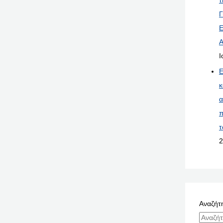
Γ
Ε
Α
Ι
Ε
κ
α
π
τ
2
Αναζήτη