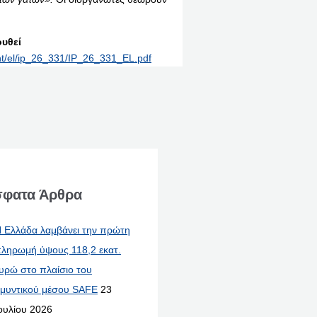
υθεί
int/el/ip_26_331/IP_26_331_EL.pdf
φατα Άρθρα
 Ελλάδα λαμβάνει την πρώτη
ληρωμή ύψους 118,2 εκατ.
υρώ στο πλαίσιο του
μυντικού μέσου SAFE
23
ουλίου 2026