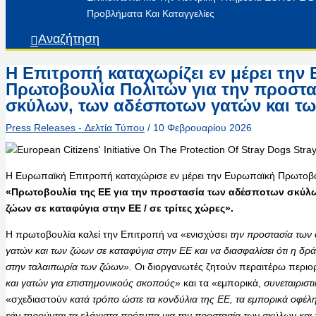
Προβλήματα Και Καταγγελίες
Αναζήτηση
Η Επιτροπή καταχωρίζει εν μέρει την
Πρωτοβουλία Πολιτών για την προστ
σκύλων, των αδέσποτων γατών και τω
Press Releases - Δελτία Τύπου
/
10 Φεβρουαρίου 2026
Η Ευρωπαϊκή Επιτροπή καταχώρισε εν μέρει την Ευρωπαϊκή Πρωτοβου
«Πρωτοβουλία της ΕΕ για την προστασία των αδέσποτων σκύλ
ζώων σε καταφύγια στην ΕΕ / σε τρίτες χώρες».
Η πρωτοβουλία καλεί την Επιτροπή να «ενισχύσει
την προστασία των
γατών και των ζώων σε καταφύγια στην ΕΕ και να διασφαλίσει ότι η δρ
στην ταλαιπωρία των ζώων».
Οι διοργανωτές ζητούν περαιτέρω περιορ
και γατών για επιστημονικούς σκοπούς»
και τα «εμπορικά,
συνεταιριστ
«σχεδιαστούν
κατά τρόπο ώστε τα κονδύλια της ΕΕ, τα εμπορικά οφέλ
εάν τηρούνται τα ελάχιστα πρότυπα για την προστασία των σκύλων και