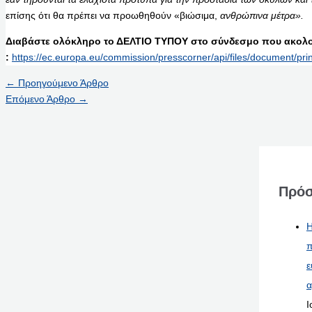
επίσης ότι θα πρέπει να προωθηθούν «βιώσιμα,
ανθρώπινα μέτρα».
Διαβάστε ολόκληρο το ΔΕΛΤΙΟ ΤΥΠΟΥ στο σύνδεσμο που ακολο
:
https://ec.europa.eu/commission/presscorner/api/files/document/pr
←
Προηγούμενο Άρθρο
Επόμενο Άρθρο
→
Πρόσ
Η
π
ε
α
Ι