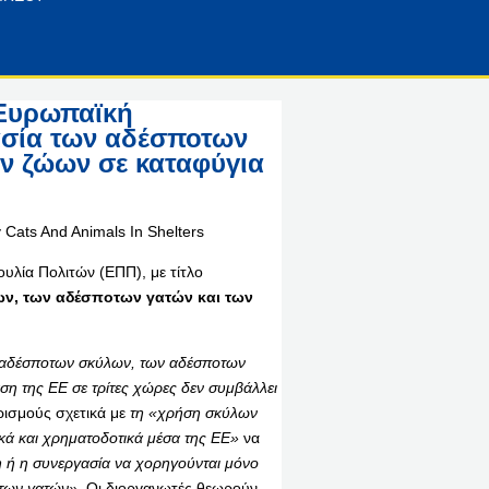
 Ευρωπαϊκή
ασία των αδέσποτων
ν ζώων σε καταφύγια
λία Πολιτών (ΕΠΠ), με τίτλο
ων, των αδέσποτων γατών και των
 αδέσποτων σκύλων, των αδέσποτων
άση της ΕΕ σε τρίτες χώρες δεν συμβάλλει
ισμούς σχετικά με
τη «χρήση σκύλων
ικά και χρηματοδοτικά μέσα της ΕΕ»
να
η ή η συνεργασία να χορηγούνται μόνο
 των γατών».
Οι διοργανωτές θεωρούν