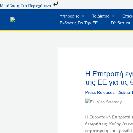
Μετάβαση
Μετάβαση Στο Περιεχόμενο
Στο
Υπηρεσίες
Το Δίκτυο
Επικα
Περιεχόμενο
Εκδόσεις Για Την ΕΕ
Σύνδεσμοι
Η Επιτροπή εγκ
της ΕΕ για τις
Press Releases - Δελτία
Η Ευρωπαϊκή Επιτροπή εγ
θεωρήσεις.
Καθορίζει έν
στρατηγική
και προωθεί