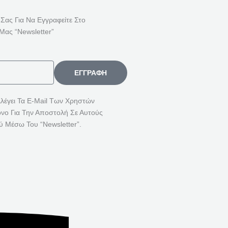
Ή
Τ
 Σας Για Να Εγγραφείτε Στο
Η
Μας “Newsletter”
Σ
Η
Γ
ΕΓΓΡΑΦΉ
Ι
Α
λλέγει Τα E-Mail Των Χρηστών
όνο Για Την Αποστολή Σε Αυτούς
:
ύ Μέσω Του “Newsletter”.