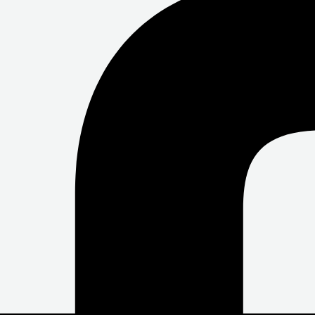
O
E
B
O
R
E
K
-
F