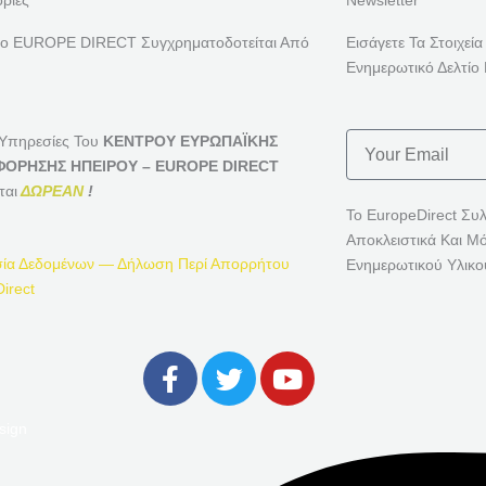
ρίες
Newsletter
ρο EUROPE DIRECT Συγχρηματοδοτείται Από
Εισάγετε Τα Στοιχεία
Ενημερωτικό Δελτίο 
Email
 Υπηρεσίες Του
ΚΕΝΤΡΟΥ ΕΥΡΩΠΑΪΚΗΣ
ΟΡΗΣΗΣ ΗΠΕΙΡΟΥ – EUROPE DIRECT
ται
ΔΩΡΕΑΝ
!
Το EuropeDirect Συ
Αποκλειστικά Και Μ
ία Δεδομένων — Δήλωση Περί Απορρήτου
Ενημερωτικού Υλικο
irect
F
T
Y
A
W
O
C
I
U
sign
E
T
T
B
T
U