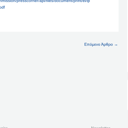
mission/presscorner/api/files/document/print/el/ip
pdf
Επόμενο Άρθρο
→