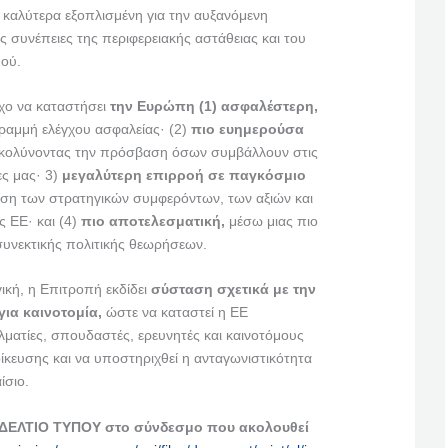
ι καλύτερα εξοπλισμένη για την αυξανόμενη
ις συνέπειες της περιφερειακής αστάθειας και του
ού.
όχο να καταστήσει
την Ευρώπη (1) ασφαλέστερη,
ραμμή ελέγχου ασφαλείας· (2)
πιο ευημερούσα
ευκολύνοντας την πρόσβαση όσων συμβάλλουν στις
ες μας· 3)
μεγαλύτερη επιρροή σε παγκόσμιο
η των στρατηγικών συμφερόντων, των αξιών και
ς ΕΕ· και (4)
πιο αποτελεσματική,
μέσω μιας πιο
συνεκτικής πολιτικής θεωρήσεων.
ική, η Επιτροπή εκδίδει
σύσταση σχετικά με την
ια καινοτομία,
ώστε να καταστεί η ΕΕ
λματίες, σπουδαστές, ερευνητές και καινοτόμους
δίκευσης και να υποστηριχθεί η ανταγωνιστικότητα
ίσιο.
 ΔΕΛΤΙΟ ΤΥΠΟΥ στο σύνδεσμο που ακολουθεί