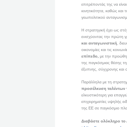
επιτρέποντάς της να είνα
κινητικότητα, καθώς και τ
γεωπολιτικού ανταγωνισμ
Η στρατηγική έχει ως στ
ενισχύοντας την πρώτη γ
και ανταγωνιστική
, δι
οικονομίες και τις κοινωνί
επίπεδο,
με την προώθησ
της παγκόσμιας θέσης τη
έξυπνης, σύγχρονης και 
Παράλληλα με τη στρατηγ
προσέλκυση ταλέντων γ
ελκυστικότερη για επαγγε
επιχειρηματίες υψηλής ει
της ΕΕ σε παγκόσμιο πλα
Διαβάστε ολόκληρο το