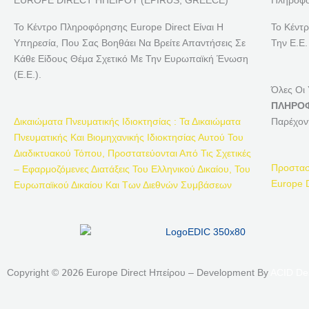
EUROPE DIRECT ΗΠΕΙΡΟΥ (EPIRUS, GREECE)
Πληροφο
Το Κέντρο Πληροφόρησης Europe Direct Είναι Η
Το Κέντ
Υπηρεσία, Που Σας Βοηθάει Να Βρείτε Απαντήσεις Σε
Την Ε.Ε.
Κάθε Είδους Θέμα Σχετικό Με Την Ευρωπαϊκή Ένωση
(Ε.Ε.).
Όλες Οι
ΠΛΗΡΟΦ
Δικαιώματα Πνευματικής Ιδιοκτησίας : Τα Δικαιώματα
Παρέχον
Πνευματικής Και Βιομηχανικής Ιδιοκτησίας Αυτού Του
Διαδικτυακού Τόπου, Προστατεύονται Από Τις Σχετικές
Προστασ
– Εφαρμοζόμενες Διατάξεις Του Ελληνικού Δικαίου, Του
Europe D
Ευρωπαϊκού Δικαίου Και Των Διεθνών Συμβάσεων
Copyright ©
2026
Europe Direct Ηπείρου – Development By
ACID De