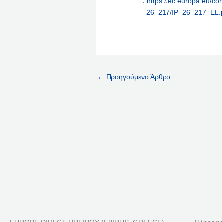
:
https://ec.europa.eu/com
_26_217/IP_26_217_EL.
←
Προηγούμενο Άρθρο