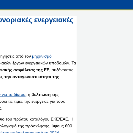
υνοριακές ενεργειακές
ρηγήσεις από τον
μηχανισμό
ριακών έργων ενεργειακών υποδομών. Τα
ειακής ασφάλειας της ΕΕ
, αυξάνοντας
ου,
την ανταγωνιστικότητα της
για τα δίκτυα
, η
βελτίωση της
ει τις τιμές της ενέργειας για τους
ς.
σιο του πρώτου καταλόγου ΕΚΕ/ΕΑΕ. Η
πολογισμό της πρόσκλησης, ύψους 600
ρώτης πρόσκλησης από το 2024.