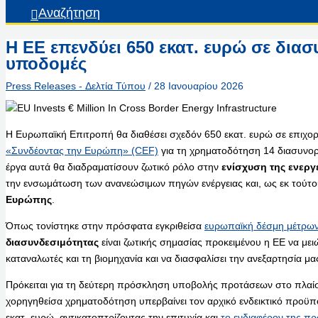
Αναζήτηση
Η ΕΕ επενδύει 650 εκατ. ευρώ σε διασ
υποδομές
Press Releases - Δελτία Τύπου
/
28 Ιανουαρίου 2026
Η Ευρωπαϊκή Επιτροπή θα διαθέσει σχεδόν 650 εκατ. ευρώ σε επιχο
«Συνδέοντας την Ευρώπη» (CEF)
για τη χρηματοδότηση 14 διασυνο
έργα αυτά θα διαδραματίσουν ζωτικό ρόλο στην
ενίσχυση της ενεργ
την ενσωμάτωση των ανανεώσιμων πηγών ενέργειας και, ως εκ τούτ
Ευρώπης
.
Όπως τονίστηκε στην πρόσφατα εγκριθείσα
ευρωπαϊκή δέσμη μέτρων 
διασυνδεσιμότητας
είναι ζωτικής σημασίας προκειμένου η ΕΕ να μειώσ
καταναλωτές και τη βιομηχανία και να διασφαλίσει την ανεξαρτησία μα
Πρόκειται για τη δεύτερη πρόσκληση υποβολής προτάσεων στο πλαί
χορηγηθείσα χρηματοδότηση υπερβαίνει τον αρχικό ενδεικτικό προϋ
εκατ. ευρώ, αντικατοπτρίζοντας την επιτυχία και
το ενδιαφέρον της π