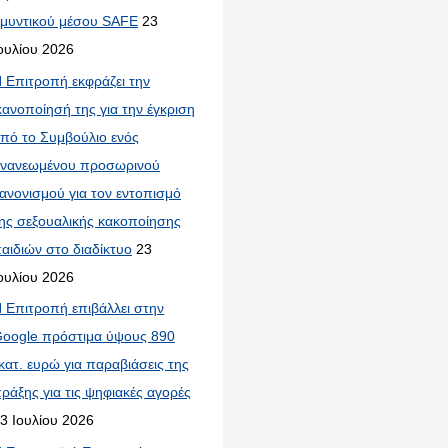
μυντικού μέσου SAFE
23
ουλίου 2026
 Επιτροπή εκφράζει την
κανοποίησή της για την έγκριση
πό το Συμβούλιο ενός
νανεωμένου προσωρινού
ανονισμού για τον εντοπισμό
ης σεξουαλικής κακοποίησης
αιδιών στο διαδίκτυο
23
ουλίου 2026
 Επιτροπή επιβάλλει στην
oogle πρόστιμα ύψους 890
κατ. ευρώ για παραβιάσεις της
ράξης για τις ψηφιακές αγορές
3 Ιουλίου 2026