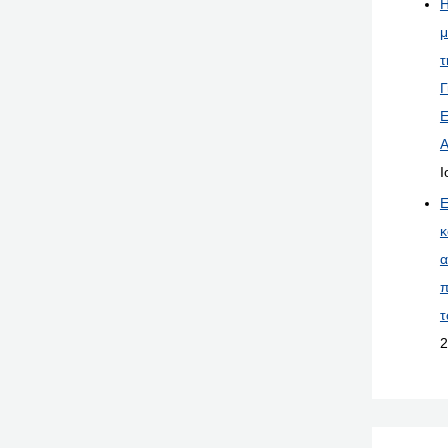
Η
μ
τ
Γ
Ε
Α
Ι
Ε
κ
α
π
τ
2