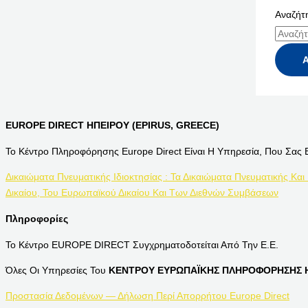
Αναζήτη
EUROPE DIRECT ΗΠΕΙΡΟΥ (EPIRUS, GREECE)
Το Κέντρο Πληροφόρησης Europe Direct Είναι Η Υπηρεσία, Που Σας 
Δικαιώματα Πνευματικής Ιδιοκτησίας : Τα Δικαιώματα Πνευματικής Και
Δικαίου, Του Ευρωπαϊκού Δικαίου Και Των Διεθνών Συμβάσεων
Πληροφορίες
Το Κέντρο EUROPE DIRECT Συγχρηματοδοτείται Από Την Ε.Ε.
Όλες Οι Υπηρεσίες Του
ΚΕΝΤΡΟΥ ΕΥΡΩΠΑΪΚΗΣ ΠΛΗΡΟΦΟΡΗΣΗΣ Η
Προστασία Δεδομένων — Δήλωση Περί Απορρήτου Europe Direct