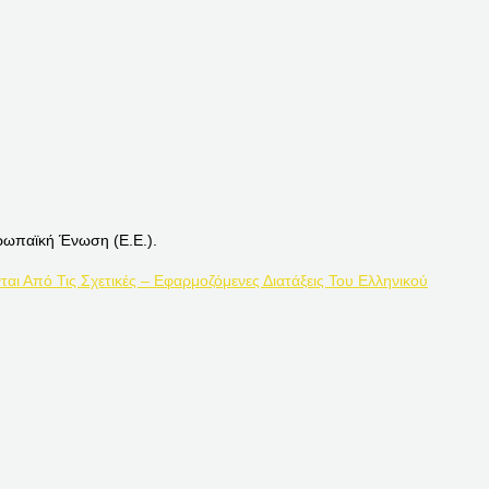
ρωπαϊκή Ένωση (Ε.Ε.).
ται Από Τις Σχετικές – Εφαρμοζόμενες Διατάξεις Του Ελληνικού