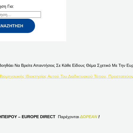
ση Για:
Βοηθάει Να Βρείτε Απαντήσεις Σε Κάθε Είδους Θέμα Σχετικό Με Την Ευ
 Βιομηχανικής Ιδιοκτησίας Αυτού Του Διαδικτυακού Τόπου, Προστατεύον
ΠΕΙΡΟΥ – EUROPE DIRECT
Παρέχονται
ΔΩΡΕΑΝ
!