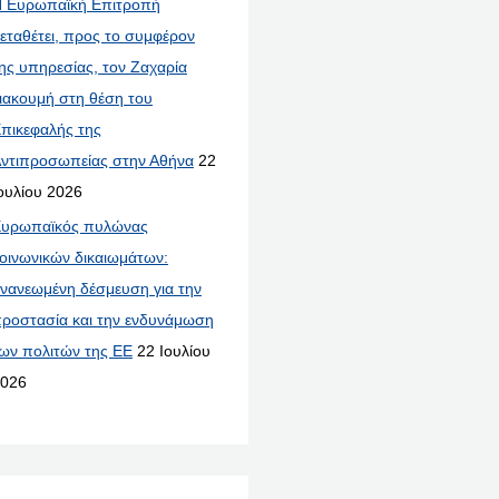
 Ευρωπαϊκή Επιτροπή
εταθέτει, προς το συμφέρον
ης υπηρεσίας, τον Ζαχαρία
ιακουμή στη θέση του
πικεφαλής της
ντιπροσωπείας στην Αθήνα
22
ουλίου 2026
υρωπαϊκός πυλώνας
οινωνικών δικαιωμάτων:
νανεωμένη δέσμευση για την
ροστασία και την ενδυνάμωση
ων πολιτών της ΕΕ
22 Ιουλίου
026