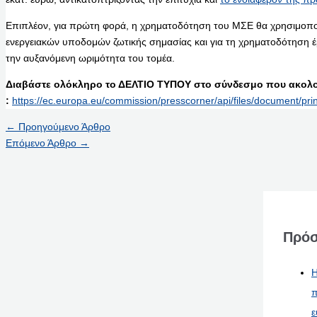
Επιπλέον, για πρώτη φορά, η χρηματοδότηση του ΜΣΕ θα χρησιμοποι
ενεργειακών υποδομών ζωτικής σημασίας και για τη χρηματοδότηση έ
την αυξανόμενη ωριμότητα του τομέα.
Διαβάστε ολόκληρο το ΔΕΛΤΙΟ ΤΥΠΟΥ στο σύνδεσμο που ακολο
:
https://ec.europa.eu/commission/presscorner/api/files/document/pr
←
Προηγούμενο Άρθρο
Επόμενο Άρθρο
→
Πρόσ
Η
π
ε