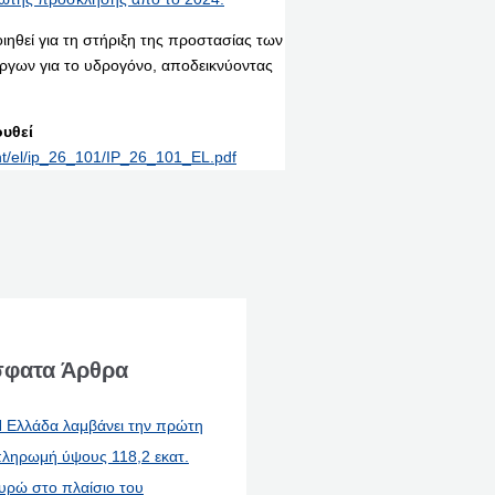
ηθεί για τη στήριξη της προστασίας των
ργων για το υδρογόνο, αποδεικνύοντας
υθεί
int/el/ip_26_101/IP_26_101_EL.pdf
φατα Άρθρα
 Ελλάδα λαμβάνει την πρώτη
ληρωμή ύψους 118,2 εκατ.
υρώ στο πλαίσιο του