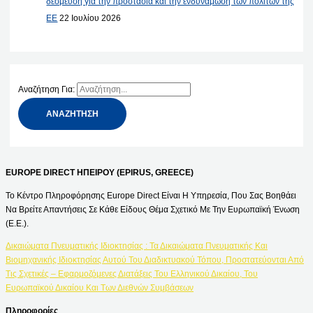
δέσμευση για την προστασία και την ενδυνάμωση των πολιτών της
ΕΕ
22 Ιουλίου 2026
Αναζήτηση Για:
EUROPE DIRECT ΗΠΕΙΡΟΥ (EPIRUS, GREECE)
Το Κέντρο Πληροφόρησης Europe Direct Είναι Η Υπηρεσία, Που Σας Βοηθάει
Να Βρείτε Απαντήσεις Σε Κάθε Είδους Θέμα Σχετικό Με Την Ευρωπαϊκή Ένωση
(Ε.Ε.).
Δικαιώματα Πνευματικής Ιδιοκτησίας : Τα Δικαιώματα Πνευματικής Και
Βιομηχανικής Ιδιοκτησίας Αυτού Του Διαδικτυακού Τόπου, Προστατεύονται Από
Τις Σχετικές – Εφαρμοζόμενες Διατάξεις Του Ελληνικού Δικαίου, Του
Ευρωπαϊκού Δικαίου Και Των Διεθνών Συμβάσεων
Πληροφορίες