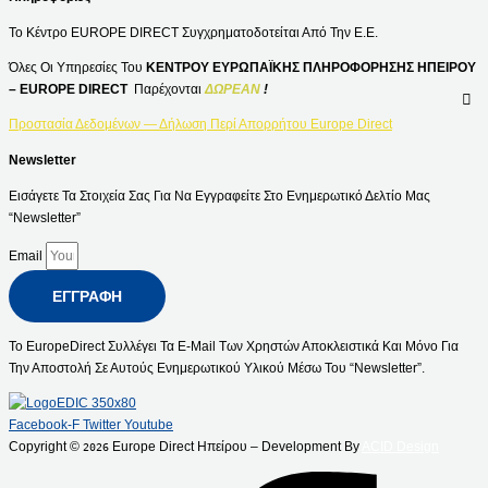
Το Κέντρο EUROPE DIRECT Συγχρηματοδοτείται Από Την Ε.Ε.
Όλες Οι Υπηρεσίες Του
ΚΕΝΤΡΟΥ ΕΥΡΩΠΑΪΚΗΣ ΠΛΗΡΟΦΟΡΗΣΗΣ ΗΠΕΙΡΟΥ
– EUROPE DIRECT
Παρέχονται
ΔΩΡΕΑΝ
!
Προστασία Δεδομένων — Δήλωση Περί Απορρήτου Europe Direct
Newsletter
Εισάγετε Τα Στοιχεία Σας Για Να Εγγραφείτε Στο Ενημερωτικό Δελτίο Μας
“Newsletter”
Email
ΕΓΓΡΑΦΉ
Το EuropeDirect Συλλέγει Τα E-Mail Των Χρηστών Αποκλειστικά Και Μόνο Για
Την Αποστολή Σε Αυτούς Ενημερωτικού Υλικού Μέσω Του “Newsletter”.
Facebook-F
Twitter
Youtube
Copyright ©
Europe Direct Ηπείρου – Development By
ACID Design
2026