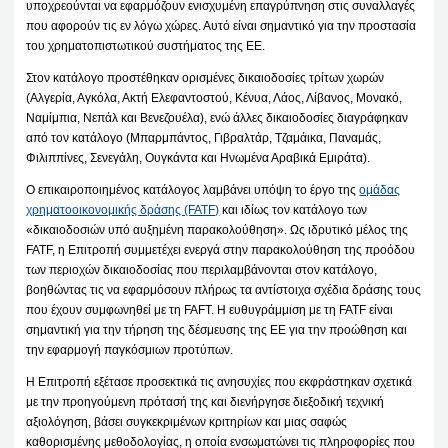
υποχρεούνται να εφαρμόζουν ενισχυμένη επαγρύπνηση στις συναλλαγές
που αφορούν τις εν λόγω χώρες. Αυτό είναι σημαντικό για την προστασία
του χρηματοπιστωτικού συστήματος της ΕΕ.
Στον κατάλογο προστέθηκαν ορισμένες δικαιοδοσίες τρίτων χωρών
(Αλγερία, Αγκόλα, Ακτή Ελεφαντοστού, Κένυα, Λάος, Λίβανος, Μονακό,
Ναμίμπια, Νεπάλ και Βενεζουέλα), ενώ άλλες δικαιοδοσίες διαγράφηκαν
από τον κατάλογο (Μπαρμπάντος, Γιβραλτάρ, Τζαμάικα, Παναμάς,
Φιλιππίνες, Σενεγάλη, Ουγκάντα και Ηνωμένα Αραβικά Εμιράτα).
Ο επικαιροποιημένος κατάλογος λαμβάνει υπόψη το έργο της
ομάδας
χρηματοοικονομικής δράσης (FATF)
και ιδίως τον κατάλογο των
«δικαιοδοσιών υπό αυξημένη παρακολούθηση». Ως ιδρυτικό μέλος της
FATF, η Επιτροπή συμμετέχει ενεργά στην παρακολούθηση της προόδου
των περιοχών δικαιοδοσίας που περιλαμβάνονται στον κατάλογο,
βοηθώντας τις να εφαρμόσουν πλήρως τα αντίστοιχα σχέδια δράσης τους
που έχουν συμφωνηθεί με τη FAFT. Η ευθυγράμμιση με τη FATF είναι
σημαντική για την τήρηση της δέσμευσης της ΕΕ για την προώθηση και
την εφαρμογή παγκόσμιων προτύπων.
Η Επιτροπή εξέτασε προσεκτικά τις ανησυχίες που εκφράστηκαν σχετικά
με την προηγούμενη πρότασή της και διενήργησε διεξοδική τεχνική
αξιολόγηση, βάσει συγκεκριμένων κριτηρίων και μιας σαφώς
καθορισμένης μεθοδολογίας, η οποία ενσωματώνει τις πληροφορίες που