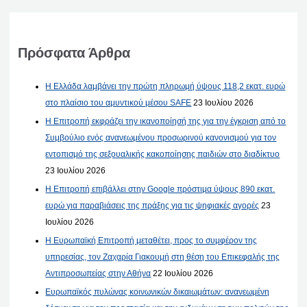
Πρόσφατα Άρθρα
Η Ελλάδα λαμβάνει την πρώτη πληρωμή ύψους 118,2 εκατ. ευρώ
στο πλαίσιο του αμυντικού μέσου SAFE
23 Ιουλίου 2026
Η Επιτροπή εκφράζει την ικανοποίησή της για την έγκριση από το
Συμβούλιο ενός ανανεωμένου προσωρινού κανονισμού για τον
εντοπισμό της σεξουαλικής κακοποίησης παιδιών στο διαδίκτυο
23 Ιουλίου 2026
Η Επιτροπή επιβάλλει στην Google πρόστιμα ύψους 890 εκατ.
ευρώ για παραβιάσεις της πράξης για τις ψηφιακές αγορές
23
Ιουλίου 2026
Η Ευρωπαϊκή Επιτροπή μεταθέτει, προς το συμφέρον της
υπηρεσίας, τον Ζαχαρία Γιακουμή στη θέση του Επικεφαλής της
Αντιπροσωπείας στην Αθήνα
22 Ιουλίου 2026
Ευρωπαϊκός πυλώνας κοινωνικών δικαιωμάτων: ανανεωμένη