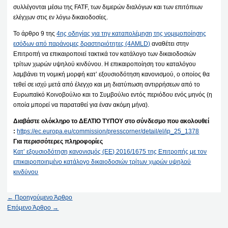
συλλέγονται μέσω της FATF, των διμερών διαλόγων και των επιτόπιων
ελέγχων στις εν λόγω δικαιοδοσίες.
Το άρθρο 9 της
4ης οδηγίας για την καταπολέμηση της νομιμοποίησης
εσόδων από παράνομες δραστηριότητες (4AMLD)
αναθέτει στην
Επιτροπή να επικαιροποιεί τακτικά τον κατάλογο των δικαιοδοσιών
τρίτων χωρών υψηλού κινδύνου. Η επικαιροποίηση του καταλόγου
λαμβάνει τη νομική μορφή κατ’ εξουσιοδότηση κανονισμού, ο οποίος θα
τεθεί σε ισχύ μετά από έλεγχο και μη διατύπωση αντιρρήσεων από το
Ευρωπαϊκό Κοινοβούλιο και το Συμβούλιο εντός περιόδου ενός μηνός (η
οποία μπορεί να παραταθεί για έναν ακόμη μήνα).
Διαβάστε ολόκληρο το ΔΕΛΤΙΟ ΤΥΠΟΥ στο σύνδεσμο που ακολουθεί
:
https://ec.europa.eu/commission/presscorner/detail/el/ip_25_1378
Για περισσότερες πληροφορίες
Κατ’ εξουσιοδότηση κανονισμός (ΕΕ) 2016/1675 της Επιτροπής με τον
επικαιροποιημένο κατάλογο δικαιοδοσιών τρίτων χωρών υψηλού
κινδύνου
←
Προηγούμενο Άρθρο
Επόμενο Άρθρο
→