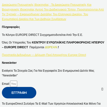
Δικαιώματα Πνευματικής Ιδιοκτησίας : Τα Δικαιώματα Πνευματικής Και
Βιομηχανικής Ιδιοκτησίας Αυτού Του Διαδικτυακού Τόπου, Προστατεύονται Από
Τις Σχετικές – Εφαρμοζόμενες Διατάξεις Του Ελληνικού Δικαίου, Του
Ευρωπαϊκού Δικαίου Και Των Διεθνών Συμβάσεων
Πληροφορίες
Το Κέντρο EUROPE DIRECT Συγχρηματοδοτείται Από Την Ε.Ε.
Όλες Οι Υπηρεσίες Του
ΚΕΝΤΡΟΥ ΕΥΡΩΠΑΪΚΗΣ ΠΛΗΡΟΦΟΡΗΣΗΣ ΗΠΕΙΡΟΥ
– EUROPE DIRECT
Παρέχονται
ΔΩΡΕΑΝ
!
Προστασία Δεδομένων — Δήλωση Περί Απορρήτου Europe Direct
Newsletter
Εισάγετε Τα Στοιχεία Σας Για Να Εγγραφείτε Στο Ενημερωτικό Δελτίο Μας
“Newsletter”
Email
ΕΓΓΡΑΦΉ
Το EuropeDirect Συλλέγει Τα E-Mail Των Χρηστών Αποκλειστικά Και Μόνο Για