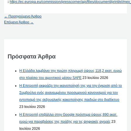
:
https://ec.europa.eu/commission/presscorner/api/files/document/print/el
←
Προηγούμενο Άρθρο
Επόμενο Άρθρο
→
Πρόσφατα Άρθρα
Η Ελλάδα λαμβάνει την πρώτη πληρωμή ύψους 118,2 εκατ. ευρώ
στο πλαίσιο του αμυντικού μέσου SAFE
23 Ιουλίου 2026
Η Επιτροπή εκφράζει την ικανοποίησή της για την έγκριση από το
Συμβούλιο ενός ανανεωμένου προσωρινού κανονισμού για τον
εντοπισμό της σεξουαλικής κακοποίησης παιδιών στο διαδίκτυο
23 Ιουλίου 2026
Η Επιτροπή επιβάλλει στην Google πρόστιμα ύψους 890 εκατ.
ευρώ για παραβιάσεις της πράξης για τις ψηφιακές αγορές
23
Ιουλίου 2026