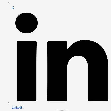
X
LinkedIn