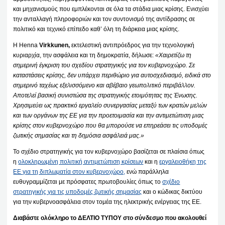
και μηχανισμούς που εμπλέκονται σε όλα τα στάδια μιας κρίσης. Ενισχύει
την ανταλλαγή πληροφοριών και τον συντονισμό της αντίδρασης σε
πολιτικό και τεχνικό επίπεδο καθ’ όλη τη διάρκεια μιας κρίσης.
Η Henna
Virkkunen,
εκτελεστική αντιπρόεδρος για την τεχνολογική
κυριαρχία, την ασφάλεια και τη δημοκρατία, δήλωσε:
«Χαιρετίζω τη
σημερινή έγκριση του σχεδίου στρατηγικής για τον κυβερνοχώρο. Σε
καταστάσεις κρίσης, δεν υπάρχει περιθώριο για αυτοσχεδιασμό, ειδικά στο
σημερινό ταχέως εξελισσόμενο και αβέβαιο γεωπολιτικό περιβάλλον.
Αποτελεί βασική συνιστώσα της στρατηγικής ετοιμότητας της Ένωσης.
Χρησιμεύει ως πρακτικό εργαλείο συνεργασίας μεταξύ των κρατών μελών
και των οργάνων της ΕΕ για την προετοιμασία και την αντιμετώπιση μιας
κρίσης στον κυβερνοχώρο που θα μπορούσε να επηρεάσει τις υποδομές
ζωτικής σημασίας και τη δημόσια ασφάλειά μας.»
Το σχέδιο στρατηγικής για τον κυβερνοχώρο βασίζεται σε πλαίσια όπως
η
ολοκληρωμένη πολιτική αντιμετώπιση κρίσεων
και η
εργαλειοθήκη της
ΕΕ
για τη διπλωματία στον κυβερνοχώρο,
ενώ παράλληλα
ευθυγραμμίζεται με πρόσφατες πρωτοβουλίες όπως το
σχέδιο
στρατηγικής για τις υποδομές ζωτικής σημασίας
και ο κώδικας δικτύου
για την κυβερνοασφάλεια στον τομέα της ηλεκτρικής ενέργειας της ΕΕ.
Διαβάστε ολόκληρο το ΔΕΛΤΙΟ ΤΥΠΟΥ στο σύνδεσμο που ακολουθεί