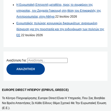
Η Ευρωπαϊκή Επιτροπή μεταθέτει, προς το συμφέρον της
υπηρεσίας, τον Ζαχαρία Γιακουμή στη θέση του Επικεφαλής της
Αντιπροσωπείας στην Αθήνα
22 Ιουλίου 2026
Ευρωπαϊκός πυλώνας κοινωνικών δικαιωμάτων: ανανεωμένη
δέσμευση για την προστασία και την ενδυνάμωση των πολιτών της
ΕΕ
22 Ιουλίου 2026
Αναζήτηση Για:
EUROPE DIRECT ΗΠΕΙΡΟΥ (EPIRUS, GREECE)
Το Κέντρο Πληροφόρησης Europe Direct Είναι Η Υπηρεσία, Που Σας Βοηθάει
Να Βρείτε Απαντήσεις Σε Κάθε Είδους Θέμα Σχετικό Με Την Ευρωπαϊκή Ένωση
(Ε.Ε.).