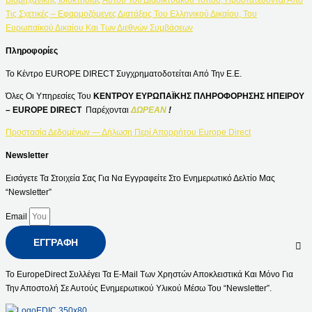
Τις Σχετικές – Εφαρμοζόμενες Διατάξεις Του Ελληνικού Δικαίου, Του
Ευρωπαϊκού Δικαίου Και Των Διεθνών Συμβάσεων
Πληροφορίες
Το Κέντρο EUROPE DIRECT Συγχρηματοδοτείται Από Την Ε.Ε.
Όλες Οι Υπηρεσίες Του
ΚΕΝΤΡΟΥ ΕΥΡΩΠΑΪΚΗΣ ΠΛΗΡΟΦΟΡΗΣΗΣ ΗΠΕΙΡΟΥ
– EUROPE DIRECT
Παρέχονται
ΔΩΡΕΑΝ
!
Προστασία Δεδομένων — Δήλωση Περί Απορρήτου Europe Direct
Newsletter
Εισάγετε Τα Στοιχεία Σας Για Να Εγγραφείτε Στο Ενημερωτικό Δελτίο Μας
“Newsletter”
Email
ΕΓΓΡΑΦΉ
Το EuropeDirect Συλλέγει Τα E-Mail Των Χρηστών Αποκλειστικά Και Μόνο Για
Την Αποστολή Σε Αυτούς Ενημερωτικού Υλικού Μέσω Του “Newsletter”.