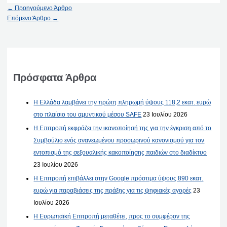
←
Προηγούμενο Άρθρο
Επόμενο Άρθρο
→
Πρόσφατα Άρθρα
Η Ελλάδα λαμβάνει την πρώτη πληρωμή ύψους 118,2 εκατ. ευρώ
στο πλαίσιο του αμυντικού μέσου SAFE
23 Ιουλίου 2026
Η Επιτροπή εκφράζει την ικανοποίησή της για την έγκριση από το
Συμβούλιο ενός ανανεωμένου προσωρινού κανονισμού για τον
εντοπισμό της σεξουαλικής κακοποίησης παιδιών στο διαδίκτυο
23 Ιουλίου 2026
Η Επιτροπή επιβάλλει στην Google πρόστιμα ύψους 890 εκατ.
ευρώ για παραβιάσεις της πράξης για τις ψηφιακές αγορές
23
Ιουλίου 2026
Η Ευρωπαϊκή Επιτροπή μεταθέτει, προς το συμφέρον της