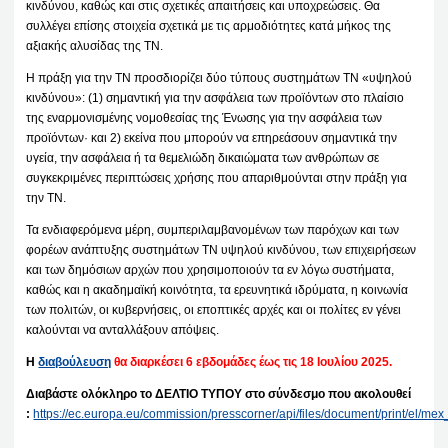
κινδύνου, καθώς και στις σχετικές απαιτήσεις και υποχρεώσεις. Θα
συλλέγει επίσης στοιχεία σχετικά με τις αρμοδιότητες κατά μήκος της
αξιακής αλυσίδας της ΤΝ.
Η πράξη για την ΤΝ προσδιορίζει δύο τύπους συστημάτων ΤΝ «υψηλού
κινδύνου»: (1) σημαντική για την ασφάλεια των προϊόντων στο πλαίσιο
της εναρμονισμένης νομοθεσίας της Ένωσης για την ασφάλεια των
προϊόντων· και 2) εκείνα που μπορούν να επηρεάσουν σημαντικά την
υγεία, την ασφάλεια ή τα θεμελιώδη δικαιώματα των ανθρώπων σε
συγκεκριμένες περιπτώσεις χρήσης που απαριθμούνται στην πράξη για
την ΤΝ.
Τα ενδιαφερόμενα μέρη, συμπεριλαμβανομένων των παρόχων και των
φορέων ανάπτυξης συστημάτων ΤΝ υψηλού κινδύνου, των επιχειρήσεων
και των δημόσιων αρχών που χρησιμοποιούν τα εν λόγω συστήματα,
καθώς και η ακαδημαϊκή κοινότητα, τα ερευνητικά ιδρύματα, η κοινωνία
των πολιτών, οι κυβερνήσεις, οι εποπτικές αρχές και οι πολίτες εν γένει
καλούνται να ανταλλάξουν απόψεις.
Η
διαβούλευση
θα διαρκέσει 6 εβδομάδες έως τις 18 Ιουλίου 2025.
Διαβάστε ολόκληρο το ΔΕΛΤΙΟ ΤΥΠΟΥ στο σύνδεσμο που ακολουθεί
:
https://ec.europa.eu/commission/presscorner/api/files/document/print/el