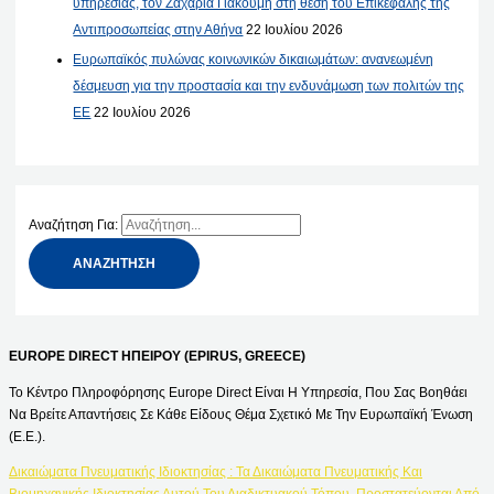
υπηρεσίας, τον Ζαχαρία Γιακουμή στη θέση του Επικεφαλής της
Αντιπροσωπείας στην Αθήνα
22 Ιουλίου 2026
Ευρωπαϊκός πυλώνας κοινωνικών δικαιωμάτων: ανανεωμένη
δέσμευση για την προστασία και την ενδυνάμωση των πολιτών της
ΕΕ
22 Ιουλίου 2026
Αναζήτηση Για:
EUROPE DIRECT ΗΠΕΙΡΟΥ (EPIRUS, GREECE)
Το Κέντρο Πληροφόρησης Europe Direct Είναι Η Υπηρεσία, Που Σας Βοηθάει
Να Βρείτε Απαντήσεις Σε Κάθε Είδους Θέμα Σχετικό Με Την Ευρωπαϊκή Ένωση
(Ε.Ε.).
Δικαιώματα Πνευματικής Ιδιοκτησίας : Τα Δικαιώματα Πνευματικής Και
Βιομηχανικής Ιδιοκτησίας Αυτού Του Διαδικτυακού Τόπου, Προστατεύονται Από