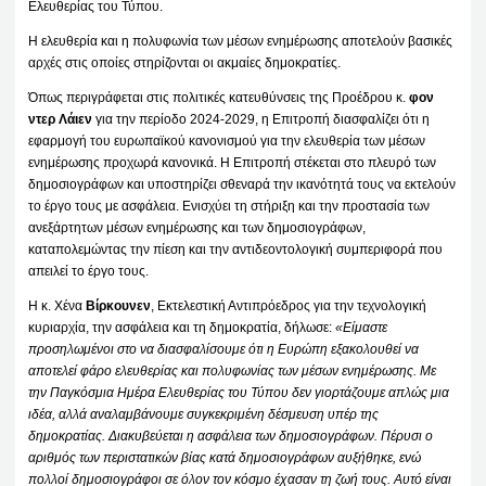
Ελευθερίας του Τύπου.
Η ελευθερία και η πολυφωνία των μέσων ενημέρωσης αποτελούν βασικές
αρχές στις οποίες στηρίζονται οι ακμαίες δημοκρατίες.
Όπως περιγράφεται στις πολιτικές κατευθύνσεις της Προέδρου κ.
φον
ντερ Λάιεν
για την περίοδο 2024-2029, η Επιτροπή διασφαλίζει ότι η
εφαρμογή του ευρωπαϊκού κανονισμού για την ελευθερία των μέσων
ενημέρωσης προχωρά κανονικά. Η Επιτροπή στέκεται στο πλευρό των
δημοσιογράφων και υποστηρίζει σθεναρά την ικανότητά τους να εκτελούν
το έργο τους με ασφάλεια. Ενισχύει τη στήριξη και την προστασία των
ανεξάρτητων μέσων ενημέρωσης και των δημοσιογράφων,
καταπολεμώντας την πίεση και την αντιδεοντολογική συμπεριφορά που
απειλεί το έργο τους.
Η κ. Χένα
Βίρκουνεν
, Εκτελεστική Αντιπρόεδρος για την τεχνολογική
κυριαρχία, την ασφάλεια και τη δημοκρατία, δήλωσε:
«Είμαστε
προσηλωμένοι στο να διασφαλίσουμε ότι η Ευρώπη εξακολουθεί να
αποτελεί φάρο ελευθερίας και πολυφωνίας των μέσων ενημέρωσης. Με
την Παγκόσμια Ημέρα Ελευθερίας του Τύπου δεν γιορτάζουμε απλώς μια
ιδέα, αλλά αναλαμβάνουμε συγκεκριμένη δέσμευση υπέρ της
δημοκρατίας. Διακυβεύεται η ασφάλεια των δημοσιογράφων. Πέρυσι ο
αριθμός των περιστατικών βίας κατά δημοσιογράφων αυξήθηκε, ενώ
πολλοί δημοσιογράφοι σε όλον τον κόσμο έχασαν τη ζωή τους. Αυτό είναι