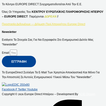
Το Κέντρο EUROPE DIRECT Συγχρηματοδοτείται Από Την Ε.Ε.
Όλες Οι Υπηρεσίες Του
ΚΕΝΤΡΟΥ ΕΥΡΩΠΑΪΚΗΣ ΠΛΗΡΟΦΟΡΗΣΗΣ ΗΠΕΙΡΟΥ
– EUROPE DIRECT
Παρέχονται
ΔΩΡΕΑΝ
!
Προστασία Δεδομένων — Δήλωση Περί Απορρήτου Europe Direct
Newsletter
Εισάγετε Τα Στοιχεία Σας Για Να Εγγραφείτε Στο Ενημερωτικό Δελτίο Μας
“Newsletter”
Email
ΕΓΓΡΑΦΉ
Το EuropeDirect Συλλέγει Τα E-Mail Των Χρηστών Αποκλειστικά Και Μόνο Για
Την Αποστολή Σε Αυτούς Ενημερωτικού Υλικού Μέσω Του “Newsletter”.
Facebook-F
Twitter
Youtube
Copyright ©
Europe Direct Ηπείρου – Development By
ACID Design
2026