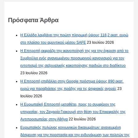
Πρόσφατα Άρθρα
Η Ελλάδα λαμβάνει την πρώτη πληρωμή ύψους 118,2 εκατ. ευρώ
στο πλαίσιο του αμυντικού μέσου SAFE
23 Ιουλίου 2026
Η Επιτροπή εκφράζει την ικανοποίησή της για την έγκριση από το
Συμβούλιο ενός ανανεωμένου προσωρινού κανονισμού για τον
εντοπισμό της σεξουαλικής κακοποίησης παιδιών στο διαδίκτυο
23 Ιουλίου 2026
Η Επιτροπή επιβάλλει στην Google πρόστιμα ύψους 890 εκατ.
ευρώ για παραβιάσεις της πράξης για τις ψηφιακές αγορές
23
Ιουλίου 2026
Η Ευρωπαϊκή Επιτροπή μεταθέτει, προς το συμφέρον της
υπηρεσίας, τον Ζαχαρία Γιακουμή στη θέση του Επικεφαλής της
Αντιπροσωπείας στην Αθήνα
22 Ιουλίου 2026
Ευρωπαϊκός πυλώνας κοινωνικών δικαιωμάτων: ανανεωμένη
δέσμευση για την προστασία και την ενδυνάμωση των πολιτών της