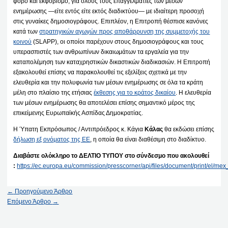
φόβο και εκφοβισμό, για όλους τους επαγγελματίες των μέσων
ενημέρωσης —είτε εντός είτε εκτός διαδικτύου— με ιδιαίτερη προσοχή
στις γυναίκες δημοσιογράφους. Επιπλέον, η Επιτροπή θέσπισε κανόνες
κατά των
στρατηγικών αγωγών προς αποθάρρυνση της συμμετοχής του
κοινού
(SLAPP), οι οποίοι παρέχουν στους δημοσιογράφους και τους
υπερασπιστές των ανθρωπίνων δικαιωμάτων τα εργαλεία για την
καταπολέμηση των καταχρηστικών δικαστικών διαδικασιών. Η Επιτροπή
εξακολουθεί επίσης να παρακολουθεί τις εξελίξεις σχετικά με την
ελευθερία και την πολυφωνία των μέσων ενημέρωσης σε όλα τα κράτη
μέλη στο πλαίσιο της ετήσιας
έκθεσης για το κράτος δικαίου
. Η ελευθερία
των μέσων ενημέρωσης θα αποτελέσει επίσης σημαντικό μέρος της
επικείμενης Ευρωπαϊκής Ασπίδας Δημοκρατίας.
Η Ύπατη Εκπρόσωπος / Αντιπρόεδρος κ. Κάγια
Κάλας
θα εκδώσει επίσης
δήλωση εξ ονόματος της ΕΕ
, η οποία θα είναι διαθέσιμη στο διαδίκτυο.
Διαβάστε ολόκληρο το ΔΕΛΤΙΟ ΤΥΠΟΥ στο σύνδεσμο που ακολουθεί
:
https://ec.europa.eu/commission/presscorner/api/files/document/print/el
←
Προηγούμενο Άρθρο
Επόμενο Άρθρο
→