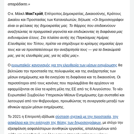
απαράδεκτο.»
Ο κ. Μάικλ
ΜακΓκράθ
, Επίτροπος Δημοκρατίας, Δικαιοσύνης, Κράτους
Δικαίου και Προστασίας των Καταναλωτών, δήλωσε:
«Οι δημοσιογράφοι
είναι οι φύλακες της δημοκρατίας μας. Το θάρρος που επιδεικνύουν
αναζητώντας τα πραγματικά γεγονότα και επιδιώκοντας τη διαφάνεια μας
ενδυναμώνει όλους. Στο πλαίσιο αυτής της Παγκόσμιας Ημέρας
Ελευθερίας του Τύπου, πρέπει να στηρίξουμε το κρίσιμης σημασίας έργο
τους και να προστατεύσουμε την ανεξαρτησία τους — για τα δικαιώματά
μας, για τις ελευθερίες μας, για τις αξίες μας».
Ο
ευρωπαϊκός κανονισμός για την ελευθερία των μέσων ενημέρωσης
θα
βελτιώσει την προστασία της πολυφωνίας και της ανεξαρτησίας των
μέσων ενημέρωσης και θα ενισχύσει τη διαφάνεια και τη δικαιοσύνη. Οι
περισσότεροι από τους κανόνες που περιλαμβάνει θα αρχίσουν να
εφαρμόζονται σε όλα τα κράτη μέλη της ΕΕ από τις 8 Αυγούστου. Το νέο
Ευρωπαϊκό Συμβούλιο Υπηρεσιών Μέσων Ενημέρωσης έχει συσταθεί και
λειτουργεί από τον Φεβρουάριο, προωθώντας τη συνεργασία μεταξύ των
εθνικών αρχών μέσων ενημέρωσης.
Το 2021 η Επιτροπή εξέδωσε
σύσταση σχετικά με την προστασία, την
ασφάλεια και την ενίσχυση της θέσης των δημοσιογράφων
, με στόχο την
εξασφάλιση ασφαλέστερων συνθηκών εργασίας, απαλλαγμένων από