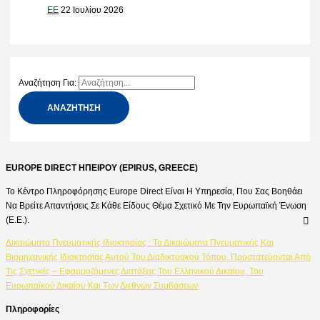
ΕΕ
22 Ιουλίου 2026
Αναζήτηση Για:
EUROPE DIRECT ΗΠΕΙΡΟΥ (EPIRUS, GREECE)
Το Κέντρο Πληροφόρησης Europe Direct Είναι Η Υπηρεσία, Που Σας Βοηθάει
Να Βρείτε Απαντήσεις Σε Κάθε Είδους Θέμα Σχετικό Με Την Ευρωπαϊκή Ένωση
(Ε.Ε.).
Δικαιώματα Πνευματικής Ιδιοκτησίας : Τα Δικαιώματα Πνευματικής Και
Βιομηχανικής Ιδιοκτησίας Αυτού Του Διαδικτυακού Τόπου, Προστατεύονται Από
Τις Σχετικές – Εφαρμοζόμενες Διατάξεις Του Ελληνικού Δικαίου, Του
Ευρωπαϊκού Δικαίου Και Των Διεθνών Συμβάσεων
Πληροφορίες