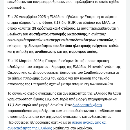
επενδύσεων και των μεταρρυθμίσεων που περιλαμβάνει το οικείο σχέδιο
ανάκαμψης.
Στις 20 Δεκεμβρίου 2025 η Ελλάδα υπέβαλε στην Επιτροπή το πέμπτο
αίτημα πληρωμής της ύψους 3,13 δισ. EUR στο πλαίσιο του ΜΑΑ, το
οποίο καλύπτει
28 ορόσημα και 4 στόχους
. Σε αυτά περιλαμβάνονται η
βελτίωση του
συστήματος απονομής δικαιοσύνης
, η ανάπτυξη
οικονομικά προσιτών και ενεργειακά αποδοτικότερων κατοικιών
, η
ενίσχυση της
δυναμικότητας του δικτύου ηλεκτρικής ενέργειας
, καθώς
και η στήριξη της
αναδάσωσης
και της
πυροπροστασίας
.
Στις 19 Μαρτίου 2025 η Επιτροπή ενέκρινε θετική προκαταρκτική
αξιολόγηση του αιτήματος πληρωμής της Ελλάδας. Η ευνοϊκή γνώμη της
Οικονομικής και Δημοσιονομικής Επιτροπής του Συμβουλίου σχετικά με
το αίτημα πληρωμής άνοιξε τον δρόμο για την έκδοση της τελικής
απόφασης της Επιτροπής σχετικά με την εκταμίευση των κονδυλίων.
Το συνολικό σχέδιο ανάκαμψης και ανθεκτικότητας της Ελλάδας θα λάβει
χρηματοδότηση ύψους
18,2 δισ. ευρώ
υπό μορφή επιχορηγήσεων και
17,7 δισ. ευρώ
υπό μορφή δανείων. Στον
διαδραστικό χάρτη
παρουσιάζονται παραδείγματα των μεταρρυθμίσεων και επενδύσεων που
υποστηρίζονται από τον μηχανισμό ανάκαμψης και ανθεκτικότητας.
Περισσότερες πληροφορίες σχετικά με το
σχέδιο ανάκαμψης και
ανθεκτικότητας της Ελλάδας
διατίθενται στο διαδίκτυο.