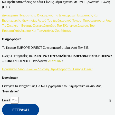
Να Βρείτε Απαντήσεις Σε Κάθε Είδους Θέμα Σχετικό Με Την Ευρωπαϊκή Ένωση
(Ε.Ε.).
Δικαιώματα Πνευματικής Ιδιοκτησίας : Τα Δικαιώματα Πνευματικής Και
Βιομηχανικής Ιδιοκτησίας Αυτού Του Διαδικτυακού Τόπου, Προστατεύονται Από
Τις Σχετικές – Εφαρμοζόμενες Διατάξεις Του Ελληνικού Δικαίου, Του
Ευρωπαϊκού Δικαίου Και Των Διεθνών Συμβάσεων
Πληροφορίες
Το Κέντρο EUROPE DIRECT Συγχρηματοδοτείται Από Την Ε.Ε.
Όλες Οι Υπηρεσίες Του
ΚΕΝΤΡΟΥ ΕΥΡΩΠΑΪΚΗΣ ΠΛΗΡΟΦΟΡΗΣΗΣ ΗΠΕΙΡΟΥ
– EUROPE DIRECT
Παρέχονται
ΔΩΡΕΑΝ
!
Προστασία Δεδομένων — Δήλωση Περί Απορρήτου Europe Direct
Newsletter
Εισάγετε Τα Στοιχεία Σας Για Να Εγγραφείτε Στο Ενημερωτικό Δελτίο Μας
“Newsletter”
Email
ΕΓΓΡΑΦΉ