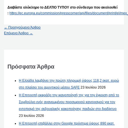
Διαβάστε ολόκληρο το ΔΕΛΤΙΟ ΤΥΠΟΥ στο σύνδεσμο που ακολουθεί
:
https://ec.europa.eu/commission/presscorner/api/files/document/print/el
←
Προηγούμενο Άρθρο
Επόμενο Άρθρο
→
Πρόσφατα Άρθρα
Η Ελλάδα λαμβάνει την πρώτη πληρωμή ύψους 118,2 εκατ. ευρώ
στο πλαίσιο του αμυντικού μέσου SAFE
23 Ιουλίου 2026
Η Επιτροπή εκφράζει την ικανοποίησή της για την έγκριση από το
Συμβούλιο ενός ανανεωμένου προσωρινού κανονισμού για τον
εντοπισμό της σεξουαλικής κακοποίησης παιδιών στο διαδίκτυο
23 Ιουλίου 2026
Η Επιτροπή επιβάλλει στην Google πρόστιμα ύψους 890 εκατ.