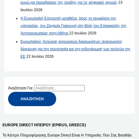
ευρώ για παραβιάσεις της πράξης για τις ψηφιακές αγορές
23
Ιουλίου 2026
Η Ευρωπαϊκή Επιτροπή μεταθέτει, προς το συμφέρον της
υπηρεσίας, τον Ζαχαρία Γιακουμή στη θέση του Επικεφαλής της
Αντιπροσωπείας στην Αθήνα
22 Ιουλίου 2026
Ευρωπαϊκός πυλώνας κοινωνικών δικαιωμάτων: ανανεωμένη
δέσμευση για την προστασία και την ενδυνάμωση των πολιτών της
ΕΕ
22 Ιουλίου 2026
Αναζήτηση Για:
EUROPE DIRECT ΗΠΕΙΡΟΥ (EPIRUS, GREECE)
Το Κέντρο Πληροφόρησης Europe Direct Είναι Η Υπηρεσία, Που Σας Βοηθάει