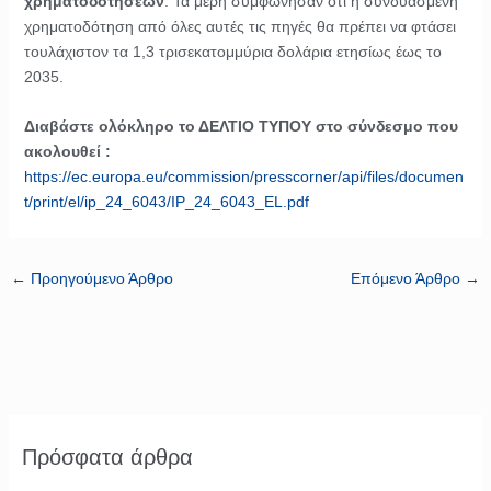
χρηματοδοτήσεων
. Τα μέρη συμφώνησαν ότι η συνδυασμένη
χρηματοδότηση από όλες αυτές τις πηγές θα πρέπει να φτάσει
τουλάχιστον τα 1,3 τρισεκατομμύρια δολάρια ετησίως έως το
2035.
Διαβάστε ολόκληρο το ΔΕΛΤΙΟ ΤΥΠΟΥ στο σύνδεσμο που
ακολουθεί :
https://ec.europa.eu/commission/presscorner/api/files/documen
t/print/el/ip_24_6043/IP_24_6043_EL.pdf
←
Προηγούμενο Άρθρο
Επόμενο Άρθρο
→
Πρόσφατα άρθρα