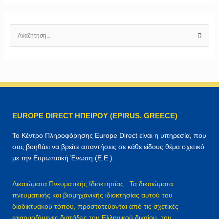
Α
ν
α
ζ
ή
τ
η
EUROPE DIRECT ΗΠΕΙΡΟΥ (EPIRUS, GREECE)
σ
η
Το Κέντρο Πληροφόρησης Europe Direct είναι η υπηρεσία, που
γ
σας βοηθάει να βρείτε απαντήσεις σε κάθε είδους θέμα σχετικό
ι
με την Ευρωπαϊκή Ένωση (Ε.Ε.).
α
:
Δικαιώματα Πνευματικής Ιδιοκτησίας : Τα δικαιώματα
πνευματικής και βιομηχανικής ιδιοκτησίας αυτού του
διαδικτυακού τόπου, προστατεύονται από τις σχετικές –
εφαρμοζόμενες διατάξεις του Ελληνικού δικαίου, του