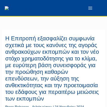
Μετάβαση
περιεχόμενο
στο
περιεχόμενο
Η Επιτροπή εξασφαλίζει συμφωνία
σχετικά με τους κανόνες της αγοράς
ανθρακούχων εκπομπών και τον νέο
στόχο χρηματοδότησης για το κλίμα,
με ευρύτερη βάση συνεισφοράς για
την προώθηση καθαρών
επενδύσεων, την αύξηση της
ανθεκτικότητας και την προετοιμασία
του εδάφους για περαιτέρω μειώσεις
των εκπομπών
Press Releases - Δελτία τύπου
/
24 Νοεμβρίου 2024