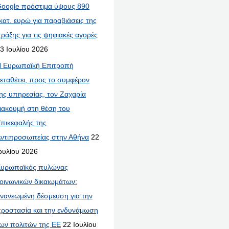
oogle πρόστιμα ύψους 890
κατ. ευρώ για παραβιάσεις της
ράξης για τις ψηφιακές αγορές
3 Ιουλίου 2026
 Ευρωπαϊκή Επιτροπή
εταθέτει, προς το συμφέρον
ης υπηρεσίας, τον Ζαχαρία
ιακουμή στη θέση του
πικεφαλής της
ντιπροσωπείας στην Αθήνα
22
ουλίου 2026
υρωπαϊκός πυλώνας
οινωνικών δικαιωμάτων:
νανεωμένη δέσμευση για την
ροστασία και την ενδυνάμωση
ων πολιτών της ΕΕ
22 Ιουλίου