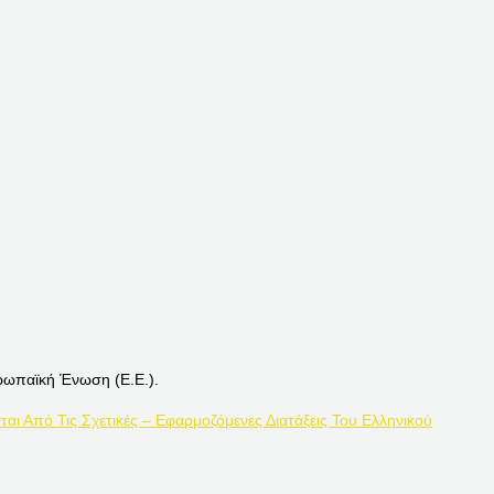
ρωπαϊκή Ένωση (Ε.Ε.).
ται Από Τις Σχετικές – Εφαρμοζόμενες Διατάξεις Του Ελληνικού