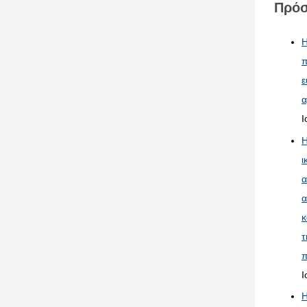
Πρόσ
Η
π
ε
α
Ι
Η
ι
α
α
κ
τ
π
Ι
Η