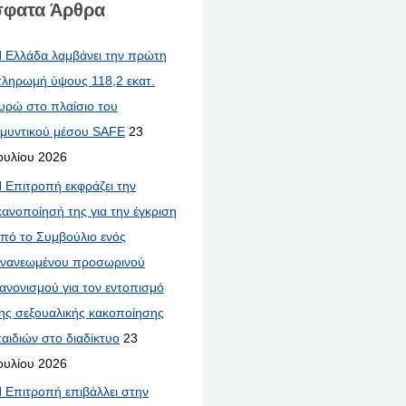
φατα Άρθρα
 Ελλάδα λαμβάνει την πρώτη
ληρωμή ύψους 118,2 εκατ.
υρώ στο πλαίσιο του
μυντικού μέσου SAFE
23
ουλίου 2026
 Επιτροπή εκφράζει την
κανοποίησή της για την έγκριση
πό το Συμβούλιο ενός
νανεωμένου προσωρινού
ανονισμού για τον εντοπισμό
ης σεξουαλικής κακοποίησης
αιδιών στο διαδίκτυο
23
ουλίου 2026
 Επιτροπή επιβάλλει στην