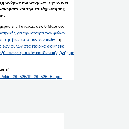
χή ανδρών και αγοριών,
την έντονη
καιώματα και την
επιτάχυνση της
πη.
έρας της Γυναίκας στις 8 Μαρτίου,
ατηγικής για την ισότητα των φύλων
η της βίας κατά των γυναικών,
τη
των φύλων στα εταιρικά διοικητικά
ξύ επαγγελματικής και ιδιωτικής ζωής με
υθεί
int/el/ip_26_526/IP_26_526_EL.pdf