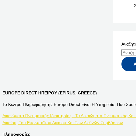
2
Αναζήτη
EUROPE DIRECT ΗΠΕΙΡΟΥ (EPIRUS, GREECE)
Το Κέντρο Πληροφόρησης Europe Direct Είναι Η Υπηρεσία, Που Σας 
Δικαιώματα Πνευματικής Ιδιοκτησίας : Τα Δικαιώματα Πνευματικής Και
Δικαίου, Του Ευρωπαϊκού Δικαίου Και Των Διεθνών Συμβάσεων
Πληροφορίες