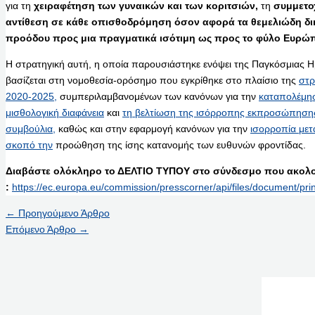
για τη
χειραφέτηση των γυναικών και των κοριτσιών,
τη
συμμετο
αντίθεση σε κάθε οπισθοδρόμηση όσον αφορά τα θεμελιώδη δι
προόδου προς μια πραγματικά ισότιμη ως προς το φύλο Ευρώ
Η στρατηγική αυτή, η οποία παρουσιάστηκε ενόψει της Παγκόσμιας Ημ
βασίζεται στη νομοθεσία-ορόσημο που εγκρίθηκε στο πλαίσιο της
στρ
2020-2025,
συμπεριλαμβανομένων των κανόνων για την
καταπολέμησ
μισθολογική διαφάνεια
και
τη βελτίωση της ισόρροπης εκπροσώπησης 
συμβούλια,
καθώς και στην εφαρμογή κανόνων για την
ισορροπία μετα
σκοπό την
προώθηση της ίσης κατανομής των ευθυνών φροντίδας.
Διαβάστε ολόκληρο το ΔΕΛΤΙΟ ΤΥΠΟΥ στο σύνδεσμο που ακολο
:
https://ec.europa.eu/commission/presscorner/api/files/document/pr
←
Προηγούμενο Άρθρο
Επόμενο Άρθρο
→