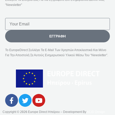
“Newsletter”
Email
ΕΓΓΡΑΦΉ
Το EuropeDirect Συλλέγει Τα E-Mail Των Χρηστών Αποκλειστικά Και Μόνο
Για Την Αποστολή Σε Αυτούς Ενημερωτικού Υλικού Μέσω Του “Newsletter”.
F
T
Y
A
W
O
C
I
U
Copyright ©
2026
Europe Direct Ηπείρου – Development By
ACID Design