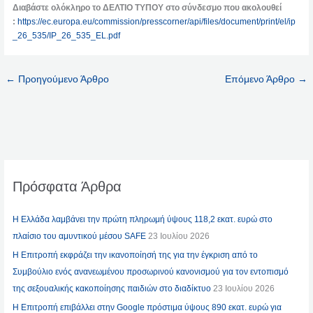
Διαβάστε ολόκληρο το ΔΕΛΤΙΟ ΤΥΠΟΥ στο σύνδεσμο που ακολουθεί
:
https://ec.europa.eu/commission/presscorner/api/files/document/print/el/ip
_26_535/IP_26_535_EL.pdf
←
Προηγούμενο Άρθρο
Επόμενο Άρθρο
→
Πρόσφατα Άρθρα
Η Ελλάδα λαμβάνει την πρώτη πληρωμή ύψους 118,2 εκατ. ευρώ στο
πλαίσιο του αμυντικού μέσου SAFE
23 Ιουλίου 2026
Η Επιτροπή εκφράζει την ικανοποίησή της για την έγκριση από το
Συμβούλιο ενός ανανεωμένου προσωρινού κανονισμού για τον εντοπισμό
της σεξουαλικής κακοποίησης παιδιών στο διαδίκτυο
23 Ιουλίου 2026
Η Επιτροπή επιβάλλει στην Google πρόστιμα ύψους 890 εκατ. ευρώ για