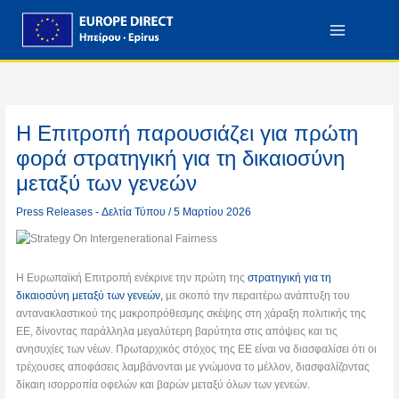
Στο
Μετάβαση
Περιεχόμενο
Στο
Περιεχόμενο
Η Επιτροπή παρουσιάζει για πρώτη
φορά στρατηγική για τη δικαιοσύνη
μεταξύ των γενεών
Press Releases - Δελτία Τύπου
/
5 Μαρτίου 2026
Η Ευρωπαϊκή Επιτροπή ενέκρινε την πρώτη της
στρατηγική για τη
δικαιοσύνη μεταξύ των γενεών,
με σκοπό την περαιτέρω ανάπτυξη του
αντανακλαστικού της μακροπρόθεσμης σκέψης στη χάραξη πολιτικής της
ΕΕ, δίνοντας παράλληλα μεγαλύτερη βαρύτητα στις απόψεις και τις
ανησυχίες των νέων. Πρωταρχικός στόχος της ΕΕ είναι να διασφαλίσει ότι οι
τρέχουσες αποφάσεις λαμβάνονται με γνώμονα το μέλλον, διασφαλίζοντας
δίκαιη ισορροπία οφελών και βαρών μεταξύ όλων των γενεών.