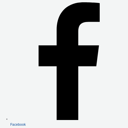
E
T
T
B
T
U
O
E
B
O
R
E
K
-
F
Facebook