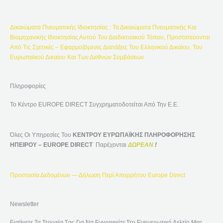
Γ
Ι
Δικαιώματα Πνευματικής Ιδιοκτησίας : Τα Δικαιώματα Πνευματικής Και
Α
Βιομηχανικής Ιδιοκτησίας Αυτού Του Διαδικτυακού Τόπου, Προστατεύονται
:
Από Τις Σχετικές – Εφαρμοζόμενες Διατάξεις Του Ελληνικού Δικαίου, Του
Ευρωπαϊκού Δικαίου Και Των Διεθνών Συμβάσεων
Πληροφορίες
Το Κέντρο EUROPE DIRECT Συγχρηματοδοτείται Από Την Ε.Ε.
Όλες Οι Υπηρεσίες Του
ΚΕΝΤΡΟΥ ΕΥΡΩΠΑΪΚΗΣ ΠΛΗΡΟΦΟΡΗΣΗΣ
ΗΠΕΙΡΟΥ – EUROPE DIRECT
Παρέχονται
ΔΩΡΕΑΝ
!
Προστασία Δεδομένων — Δήλωση Περί Απορρήτου Europe Direct
Newsletter
Εισάγετε Τα Στοιχεία Σας Για Να Εγγραφείτε Στο Ενημερωτικό Δελτίο Μας