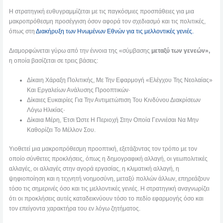
Η στρατηγική ευθυγραμμίζεται με τις παγκόσμιες προσπάθειες για μια
μακροπρόθεσμη προσέγγιση όσον αφορά τον σχεδιασμό και τις πολιτικές,
όπως στη
Διακήρυξη των Ηνωμένων Εθνών για τις μελλοντικές γενιές.
Διαμορφώνεται γύρω από την έννοια της «σύμβασης
μεταξύ των γενεών»,
η οποία βασίζεται σε τρεις βάσεις:
Δίκαιη Χάραξη Πολιτικής, Με Την Εφαρμογή «ελέγχου Της Νεολαίας»
Και Εργαλείων Ανάλυσης Προοπτικών·
Δίκαιες Ευκαιρίες Για Την Αντιμετώπιση Του Κινδύνου Διακρίσεων
Λόγω Ηλικίας·
Δίκαια Μέρη, Έτσι Ώστε Η Περιοχή Στην Οποία Γεννιέσαι Να Μην
Καθορίζει Το Μέλλον Σου.
Υιοθετεί μια μακροπρόθεσμη προοπτική, εξετάζοντας τον τρόπο με τον
οποίο σύνθετες προκλήσεις, όπως η δημογραφική αλλαγή, οι γεωπολιτικές
αλλαγές, οι αλλαγές στην αγορά εργασίας, η κλιματική αλλαγή, η
ψηφιοποίηση και η τεχνητή νοημοσύνη, μεταξύ πολλών άλλων, επηρεάζουν
τόσο τις σημερινές όσο και τις μελλοντικές γενιές. Η στρατηγική αναγνωρίζει
ότι οι προκλήσεις αυτές καταδεικνύουν τόσο το πεδίο εφαρμογής όσο και
τον επείγοντα χαρακτήρα του εν λόγω ζητήματος.