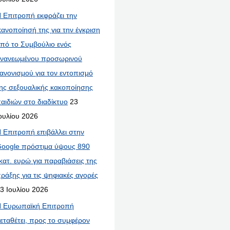
 Επιτροπή εκφράζει την
κανοποίησή της για την έγκριση
πό το Συμβούλιο ενός
νανεωμένου προσωρινού
ανονισμού για τον εντοπισμό
ης σεξουαλικής κακοποίησης
αιδιών στο διαδίκτυο
23
ουλίου 2026
 Επιτροπή επιβάλλει στην
oogle πρόστιμα ύψους 890
κατ. ευρώ για παραβιάσεις της
ράξης για τις ψηφιακές αγορές
3 Ιουλίου 2026
 Ευρωπαϊκή Επιτροπή
εταθέτει, προς το συμφέρον