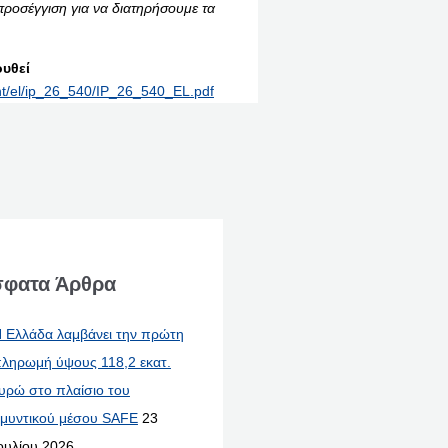
προσέγγιση για να διατηρήσουμε τα
υθεί
int/el/ip_26_540/IP_26_540_EL.pdf
φατα Άρθρα
 Ελλάδα λαμβάνει την πρώτη
ληρωμή ύψους 118,2 εκατ.
υρώ στο πλαίσιο του
μυντικού μέσου SAFE
23
ουλίου 2026