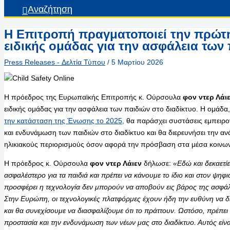
Αναζήτηση
Η Επιτροπή πραγματοποιεί την πρώτ
ειδικής ομάδας για την ασφάλεια των 
Press Releases - Δελτία Τύπου
/
5 Μαρτίου 2026
Η πρόεδρος της Ευρωπαϊκής Επιτροπής κ. Ούρσουλα
φον ντερ Λάι
ειδικής ομάδας για την ασφάλεια των παιδιών στο διαδίκτυο. Η ομάδ
την κατάσταση της Ένωσης το 2025,
θα παράσχει συστάσεις εμπειρο
και ενδυνάμωση των παιδιών στο διαδίκτυο και θα διερευνήσει την α
ηλικιακούς περιορισμούς όσον αφορά την πρόσβαση στα μέσα κοινων
Η πρόεδρος κ. Ούρσουλα
φον ντερ Λάιεν
δήλωσε:
«Εδώ και δεκαετί
ασφαλέστερο για τα παιδιά και πρέπει να κάνουμε το ίδιο και στον ψηφι
προσφέρει η τεχνολογία δεν μπορούν να αποβούν εις βάρος της ασφάλει
Στην Ευρώπη, οι τεχνολογικές πλατφόρμες έχουν ήδη την ευθύνη να 
και θα συνεχίσουμε να διασφαλίζουμε ότι το πράττουν. Ωστόσο, πρέπει
προστασία και την ενδυνάμωση των νέων μας στο διαδίκτυο. Αυτός είνα