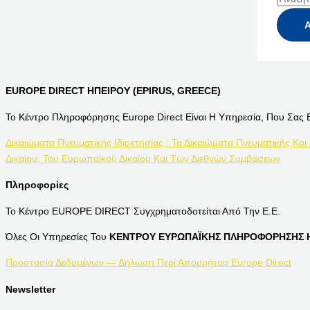
EUROPE DIRECT ΗΠΕΙΡΟΥ (EPIRUS, GREECE)
Το Κέντρο Πληροφόρησης Europe Direct Είναι Η Υπηρεσία, Που Σας 
Δικαιώματα Πνευματικής Ιδιοκτησίας : Τα Δικαιώματα Πνευματικής Και
Δικαίου, Του Ευρωπαϊκού Δικαίου Και Των Διεθνών Συμβάσεων
Πληροφορίες
Το Κέντρο EUROPE DIRECT Συγχρηματοδοτείται Από Την Ε.Ε.
Όλες Οι Υπηρεσίες Του
ΚΕΝΤΡΟΥ ΕΥΡΩΠΑΪΚΗΣ ΠΛΗΡΟΦΟΡΗΣΗΣ Η
Προστασία Δεδομένων — Δήλωση Περί Απορρήτου Europe Direct
Newsletter