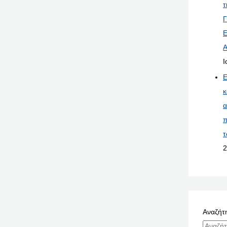
τ
Γ
Ε
Α
Ι
Ε
κ
α
π
τ
2
Αναζήτη