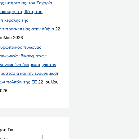
ης υπηρεσίας, τον Ζαχαρία
ιακουμή στη θέση του
πικεφαλής της
ντιπροσωπείας στην Αθήνα
22
ουλίου 2026
υρωπαϊκός πυλώνας
οινωνικών δικαιωμάτων:
νανεωμένη δέσμευση για την
ροστασία και την ενδυνάμωση
ων πολιτών της ΕΕ
22 Ιουλίου
026
ση Για: