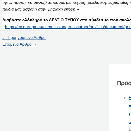
την επιτροπή: να σφυρηλατήσουμε μια ισχυρή, ρεαλιστική, ευρωπαϊκή 
παιδιά μας ασφαλή στην ψηφιακή εποχή.»
Διαβάστε ολόκληρο το ΔΕΛΤΙΟ ΤΥΠΟΥ στο σύνδεσμο που ακολο
:
https://ec.europa.eu/commission/presscorner/api/files/document/pr
←
Προηγούμενο Άρθρο
Επόμενο Άρθρο
→
Πρόσ
Η
π
ε
α
Ι