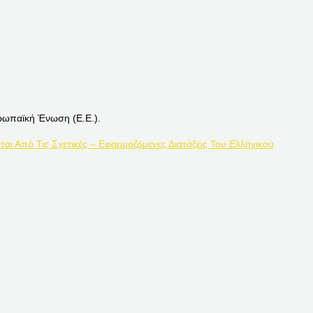
ρωπαϊκή Ένωση (Ε.Ε.).
ται Από Τις Σχετικές – Εφαρμοζόμενες Διατάξεις Του Ελληνικού