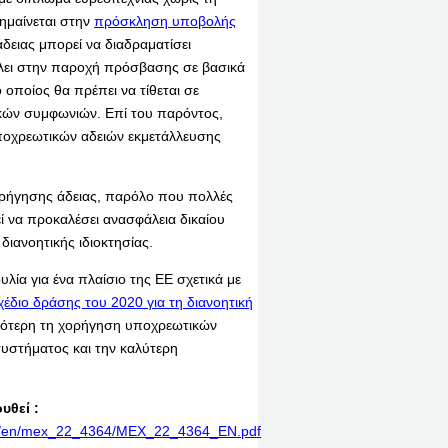
ημαίνεται στην
πρόσκληση υποβολής
δειας μπορεί να διαδραματίσει
άλει στην παροχή πρόσβασης σε βασικά
 οποίος θα πρέπει να τίθεται σε
κών συμφωνιών. Επί του παρόντος,
υποχρεωτικών αδειών εκμετάλλευσης
ορήγησης άδειας, παρόλο που πολλές
ί να προκαλέσει ανασφάλεια δικαίου
διανοητικής ιδιοκτησίας.
λία για ένα πλαίσιο της ΕΕ σχετικά με
χέδιο δράσης του 2020 για τη διανοητική
χνότερη τη χορήγηση υποχρεωτικών
συστήματος και την καλύτερη
υθεί :
rint/en/mex_22_4364/MEX_22_4364_EN.pdf