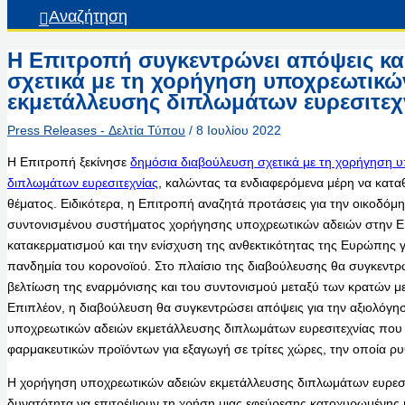
Αναζήτηση
Η Επιτροπή συγκεντρώνει απόψεις κα
σχετικά με τη χορήγηση υποχρεωτικώ
εκμετάλλευσης διπλωμάτων ευρεσιτεχ
Press Releases - Δελτία Τύπου
/
8 Ιουλίου 2022
Η Επιτροπή ξεκίνησε
δημόσια διαβούλευση σχετικά με τη χορήγηση 
διπλωμάτων ευρεσιτεχνίας
, καλώντας τα ενδιαφερόμενα μέρη να κατα
θέματος. Ειδικότερα, η Επιτροπή αναζητά προτάσεις για την οικοδόμ
συντονισμένου συστήματος χορήγησης υποχρεωτικών αδειών στην ΕΕ
κατακερματισμού και την ενίσχυση της ανθεκτικότητας της Ευρώπης γ
πανδημία του κορονοϊού. Στο πλαίσιο της διαβούλευσης θα συγκεντρ
βελτίωση της εναρμόνισης και του συντονισμού μεταξύ των κρατών με
Επιπλέον, η διαβούλευση θα συγκεντρώσει απόψεις για την αξιολόγη
υποχρεωτικών αδειών εκμετάλλευσης διπλωμάτων ευρεσιτεχνίας που 
φαρμακευτικών προϊόντων για εξαγωγή σε τρίτες χώρες, την οποία ρυ
Η χορήγηση υποχρεωτικών αδειών εκμετάλλευσης διπλωμάτων ευρεσιτε
δυνατότητα να επιτρέψουν τη χρήση μιας εφεύρεσης κατοχυρωμένης μ