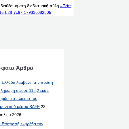
ι διαθέσιμη στη διαδικτυακή πύλη
«Πείτε
615-b2ff-7c67-17933c082b05
φατα Άρθρα
 Ελλάδα λαμβάνει την πρώτη
ληρωμή ύψους 118,2 εκατ.
υρώ στο πλαίσιο του
μυντικού μέσου SAFE
23
ουλίου 2026
 Επιτροπή εκφράζει την