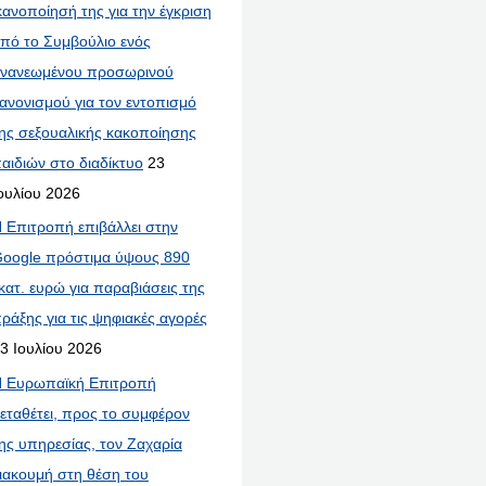
κανοποίησή της για την έγκριση
πό το Συμβούλιο ενός
νανεωμένου προσωρινού
ανονισμού για τον εντοπισμό
ης σεξουαλικής κακοποίησης
αιδιών στο διαδίκτυο
23
ουλίου 2026
 Επιτροπή επιβάλλει στην
oogle πρόστιμα ύψους 890
κατ. ευρώ για παραβιάσεις της
ράξης για τις ψηφιακές αγορές
3 Ιουλίου 2026
 Ευρωπαϊκή Επιτροπή
εταθέτει, προς το συμφέρον
ης υπηρεσίας, τον Ζαχαρία
ιακουμή στη θέση του