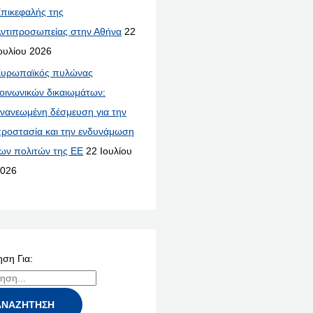
πικεφαλής της
ντιπροσωπείας στην Αθήνα
22
ουλίου 2026
υρωπαϊκός πυλώνας
οινωνικών δικαιωμάτων:
νανεωμένη δέσμευση για την
ροστασία και την ενδυνάμωση
ων πολιτών της ΕΕ
22 Ιουλίου
026
ση Για: