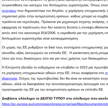
συγκατάθεση του κατόχου του διπλώματος ευρεσιτεχνίας. Όπως επισ
στοιχείων
που δημοσιεύτηκε τον Απρίλιο, η χορήγηση υποχρεωτικής ά
σημαντικό ρόλο στην αντιμετώπιση κρίσεων, καθώς μπορεί να συμβ
προϊόντα και τεχνολογίες. Πρόκειται για μηχανισμό έσχατης ανάγκης, ο
εφαρμογή σε περίπτωση που δεν κατέστη δυνατή η σύναψη εθελοντι
εκτός από τον κανονισμό 816/2006, η νομοθεσία για την χορήγηση 
διπλωμάτων ευρεσιτεχνίας είναι κατακερματισμένη.
Οι χώρες της ΕΕ ρυθμίζουν τα δικά τους συστήματα υποχρεωτικής χ
αλυσίδες αξίας λειτουργούν σε επίπεδο ΕΕ. Η κατάσταση αυτή μπορε
τόσο για τους δικαιούχους όσο και για τους χρήστες των δικαιωμάτων 
Η Επιτροπή εξετάζει το ενδεχόμενο να υποβάλει το 2023 μια πρωτοβου
τη χορήγηση υποχρεωτικών αδειών στην ΕΕ, όπως αναφέρεται στο
σ
ιδιοκτησία
. Στόχος της πρωτοβουλίας δεν θα είναι να καταστήσει συ
αδειών, αλλά να διασφαλίσει την αποτελεσματικότερη λειτουργία του 
προετοιμασία της ΕΕ για την αντιμετώπιση κρίσεων σε επίπεδο ΕΕ.
Διαβάστε ολόκληρο το ΔΕΛΤΙΟ ΤΥΠΟΥ στο σύνδεσμο που ακολο
https://ec.europa.eu/commission/presscorner/api/files/document/p