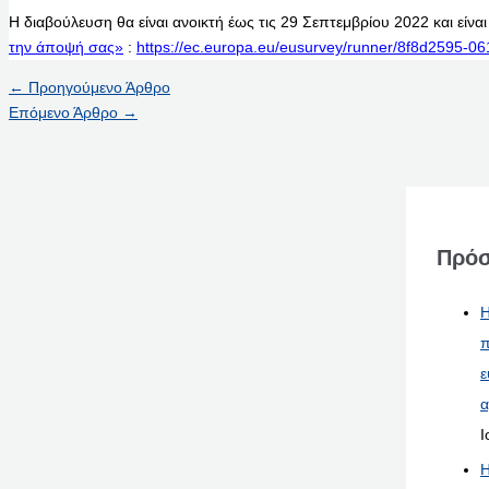
Η διαβούλευση θα είναι ανοικτή έως τις 29 Σεπτεμβρίου 2022 και είνα
την άποψή σας»
:
https://ec.europa.eu/eusurvey/runner/8f8d2595-0
←
Προηγούμενο Άρθρο
Επόμενο Άρθρο
→
Πρόσ
Η
π
ε
α
Ι
Η