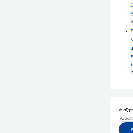
Ε
Α
Ι
Ε
κ
α
π
τ
2
Αναζήτη