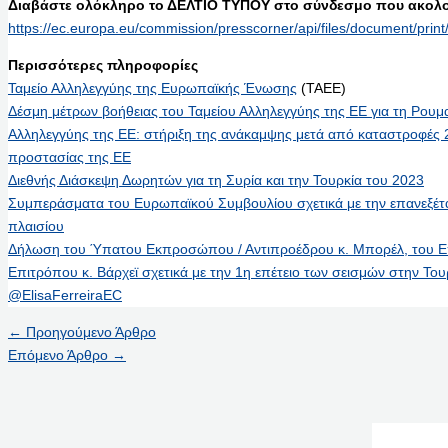
Διαβάστε ολόκληρο το ΔΕΛΤΙΟ ΤΥΠΟΥ στο σύνδεσμο που ακολο
https://ec.europa.eu/commission/presscorner/api/files/document/pri
Περισσότερες πληροφορίες
Ταμείο Αλληλεγγύης της Ευρωπαϊκής Ένωσης
(ΤΑΕΕ)
Δέσμη μέτρων βοήθειας του Ταμείου Αλληλεγγύης της ΕΕ για τη Ρουμαν
Αλληλεγγύης της ΕΕ: στήριξη της ανάκαμψης μετά από καταστροφές
προστασίας της ΕΕ
Διεθνής Διάσκεψη Δωρητών για τη Συρία και την Τουρκία του 2023
Συμπεράσματα του Ευρωπαϊκού Συμβουλίου σχετικά με την επανεξέτ
πλαισίου
Δήλωση του Ύπατου Εκπροσώπου / Αντιπροέδρου κ. Μπορέλ, του Επι
Επιτρόπου κ. Βάρχεϊ σχετικά με την 1η επέτειο των σεισμών στην Του
@ElisaFerreiraEC
←
Προηγούμενο Άρθρο
Επόμενο Άρθρο
→