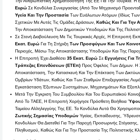
Την Ανθρωπιστική Χρηματοδότηση Της ΕΕ Για Την Τουρκία. Η 
Ευρώ
Σε Κονδύλια Συνεργασίας (από Τον Μηχανισμό Προενταξι
Υγεία Και Την Προστασία
Των Ευάλωτων Ατόμων (ιδίως Των 
Σχετικών Με Αυτές Τις Ομάδες Δράσεων,
Καθώς Και Για Την 
Την Αποκατάσταση Των Δημοτικών Υποδομών Και Της Πολιτιστ
Σε Στενή Διαβούλευση Με Τις Τουρκικές Αρχές, Η Επιτροπή 
Εκατ. Ευρώ
Για Τη Στήριξη
Των Προσφύγων Και Των Κοινο
Περιοχές, Μέσω Της Αποκατάστασης Υποδομών Και Της Παροχή
Η Επιτροπή Έχει Διαθέσει
35 Εκατ. Ευρώ
Σε
Εγγυήσεις Για Τ
Τράπεζας Επενδύσεων (ΕΤΕπ)
Προς Όφελος Των Δήμων. Η Χ
Αποκατάσταση, Την Κατασκευή Και Την Επέκταση Των Δικτύων
Ομβρίων Υδάτων, Καθώς Και Των Σταθμών Επεξεργασίας Λυμάτ
Εγκατάσταση Έξυπνων Συστημάτων, Μηχανημάτων Και Εξοπλισ
Μετά Την Έγκριση Του Συμβουλίου Και Του Ευρωπαϊκού Κοινοβ
Από Το ΤΑΕΕ, Η Επιτροπή Χορήγησε Πρόσθετη Βοήθεια
Ύψου
Ταμείου Αλληλεγγύης Της ΕΕ. Τα Κονδύλια Αυτά Θα Χρησιμοποι
Ζωτικής Σημασίας
Υποδομών
Υγείας, Εκπαίδευσης, Ύδρευσ
Κονδυλίων Θα Διατεθεί Για Την Παροχή Προσωρινής Στέγασης, 
Πληθυσμού, Καθώς Και Για Την Προστασία Της Πολιτιστικής Κλ