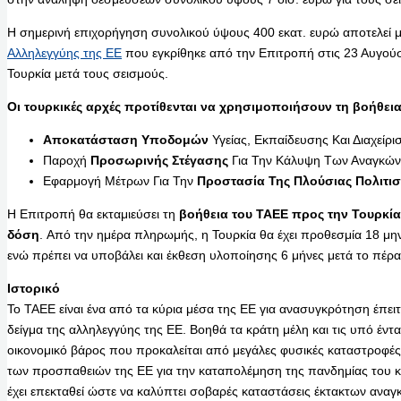
Η σημερινή επιχορήγηση συνολικού ύψους 400 εκατ. ευρώ αποτελεί 
Αλληλεγγύης της ΕΕ
που εγκρίθηκε από την Επιτροπή στις 23 Αυγούσ
Τουρκία μετά τους σεισμούς.
Οι τουρκικές αρχές προτίθενται να χρησιμοποιήσουν τη βοήθεια
Αποκατάσταση Υποδομών
Υγείας, Εκπαίδευσης Και Διαχείρ
Παροχή
Προσωρινής Στέγασης
Για Την Κάλυψη Των Αναγκών
Εφαρμογή Μέτρων Για Την
Προστασία Της Πλούσιας Πολιτισ
Η Επιτροπή θα εκταμιεύσει τη
βοήθεια του ΤΑΕΕ προς την Τουρκία
δόση
. Από την ημέρα πληρωμής, η Τουρκία θα έχει προθεσμία 18 μην
ενώ πρέπει να υποβάλει και έκθεση υλοποίησης 6 μήνες μετά το πέρα
Ιστορικό
Το ΤΑΕΕ είναι ένα από τα κύρια μέσα της ΕΕ για ανασυγκρότηση έπει
δείγμα της αλληλεγγύης της ΕΕ. Βοηθά τα κράτη μέλη και τις υπό έντ
οικονομικό βάρος που προκαλείται από μεγάλες φυσικές καταστροφές.
των προσπαθειών της ΕΕ για την καταπολέμηση της πανδημίας του κ
έχει επεκταθεί ώστε να καλύπτει σοβαρές καταστάσεις έκτακτων αναγ