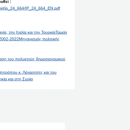
υθεί :
nt/el/ip_24_664/IP_24_664_EN.pdf
ία, την Ιταλία και την Τουρκία
Ταμείο
 2002-2022
Μηχανισμός πολιτικής
αση του πολυετούς δημοσιονομικού
τρόπου κ. Λέναρτσιτς και του
ρκία και στη Συρία