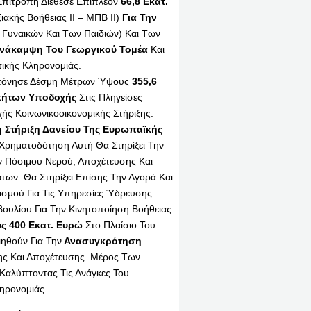
Επιτροπή Διέθεσε Επιπλέον
66,8 Εκατ.
ακής Βοήθειας ΙΙ – ΜΠΒ ΙΙ)
Για Την
Γυναικών Και Των Παιδιών) Και Των
Ανάκαμψη Του Γεωργικού Τομέα
Και
ικής Κληρονομιάς.
Εκπόνησε Δέσμη Μέτρων Ύψους
355,6
τήτων Υποδοχής
Στις Πληγείσες
ς Κοινωνικοοικονομικής Στήριξης.
η Στήριξη Δανείου Της Ευρωπαϊκής
ρηματοδότηση Αυτή Θα Στηρίξει Την
 Πόσιμου Νερού, Αποχέτευσης Και
ων. Θα Στηρίξει Επίσης Την Αγορά Και
μού Για Τις Υπηρεσίες Ύδρευσης.
ουλίου Για Την Κινητοποίηση Βοήθειας
ς 400 Εκατ. Ευρώ
Στο Πλαίσιο Του
ηθούν Για Την
Ανασυγκρότηση
ης Και Αποχέτευσης. Μέρος Των
Καλύπτοντας Τις Ανάγκες Του
ηρονομιάς.