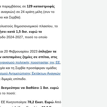
α παρεμβάσεις σε
129 καταστροφές
 αναγκών) σε 24 κράτη μέλη (συν το
ο και Σερβία).
ολυετούς δημοσιονομικού πλαισίου, το
ήσει κατά 1,5 δισ. ευρώ το
ίοδο 2024-2027, ποσό το οποίο
 και 20 Φεβρουαρίου 2023
έπληξαν τα
εκτεταμένες ζημίες σε σπίτια, στις
ηχανισμού πολιτικής προστασίας της ΕΕ
,
ηγία και τη Σερβία προσέφεραν ομάδες
ισμού Αντιμετώπισης Εκτάκτων Αναγκών
 διμερές επίπεδο.
 δεσμεύτηκε να διαθέσει 1 δισ. ευρώ
ρο το ποσό:
Η ΕΕ Κινητοποίησε
78,2 Εκατ. Ευρώ
Από