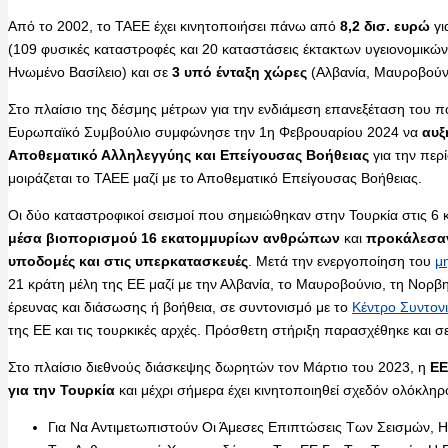
Από το 2002, το ΤΑΕΕ έχει κινητοποιήσει πάνω από
8,2 δισ. ευρώ
γι
(109 φυσικές καταστροφές και 20 καταστάσεις έκτακτων υγειονομικών
Ηνωμένο Βασίλειο) και σε
3 υπό ένταξη χώρες
(Αλβανία, Μαυροβούνι
Στο πλαίσιο της δέσμης μέτρων για την ενδιάμεση επανεξέταση του π
Ευρωπαϊκό Συμβούλιο συμφώνησε την 1η Φεβρουαρίου 2024 να
αυξ
Αποθεματικό Αλληλεγγύης και Επείγουσας Βοήθειας
για την περ
μοιράζεται το ΤΑΕΕ μαζί με το Αποθεματικό Επείγουσας Βοήθειας.
Οι δύο καταστροφικοί σεισμοί που σημειώθηκαν στην Τουρκία στις 6
μέσα βιοπορισμού 16 εκατομμυρίων ανθρώπων
και
προκάλεσαν 
υποδομές και στις υπερκατασκευές
. Μετά την ενεργοποίηση του
μ
21 κράτη μέλη της ΕΕ μαζί με την Αλβανία, το Μαυροβούνιο, τη Νορβ
έρευνας και διάσωσης ή βοήθεια, σε συντονισμό με το
Κέντρο Συντον
της ΕΕ και τις τουρκικές αρχές. Πρόσθετη στήριξη παρασχέθηκε και σε
Στο πλαίσιο διεθνούς διάσκεψης δωρητών τον Μάρτιο του 2023, η
ΕΕ
για την Τουρκία
και μέχρι σήμερα έχει κινητοποιηθεί σχεδόν ολόκλη
Για Να Αντιμετωπιστούν Οι Άμεσες Επιπτώσεις Των Σεισμών, 