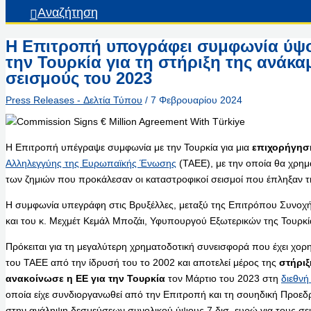
Αναζήτηση
Η Επιτροπή υπογράφει συμφωνία ύψου
την Τουρκία για τη στήριξη της ανάκα
σεισμούς του 2023
Press Releases - Δελτία Τύπου
/
7 Φεβρουαρίου 2024
Η Επιτροπή υπέγραψε συμφωνία με την Τουρκία για μια
επιχορήγηση
Αλληλεγγύης της Ευρωπαϊκής Ένωσης
(ΤΑΕΕ), με την οποία θα χρη
των ζημιών που προκάλεσαν οι καταστροφικοί σεισμοί που έπληξαν τ
Η συμφωνία υπεγράφη στις Βρυξέλλες, μεταξύ της Επιτρόπου Συνοχή
και του κ. Μεχμέτ Κεμάλ Μποζάι, Υφυπουργού Εξωτερικών της Τουρκί
Πρόκειται για τη μεγαλύτερη χρηματοδοτική συνεισφορά που έχει χο
του ΤΑΕΕ από την ίδρυσή του το 2002 και αποτελεί μέρος της
στήριξ
ανακοίνωσε η ΕΕ για την Τουρκία
τον Μάρτιο του 2023 στη
διεθν
οποία είχε συνδιοργανωθεί από την Επιτροπή και τη σουηδική Προεδ
στην ανάληψη δεσμεύσεων συνολικού ύψους 7 δισ. ευρώ για τους σει