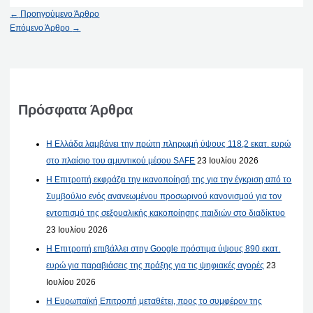
←
Προηγούμενο Άρθρο
Επόμενο Άρθρο
→
Πρόσφατα Άρθρα
Η Ελλάδα λαμβάνει την πρώτη πληρωμή ύψους 118,2 εκατ. ευρώ
στο πλαίσιο του αμυντικού μέσου SAFE
23 Ιουλίου 2026
Η Επιτροπή εκφράζει την ικανοποίησή της για την έγκριση από το
Συμβούλιο ενός ανανεωμένου προσωρινού κανονισμού για τον
εντοπισμό της σεξουαλικής κακοποίησης παιδιών στο διαδίκτυο
23 Ιουλίου 2026
Η Επιτροπή επιβάλλει στην Google πρόστιμα ύψους 890 εκατ.
ευρώ για παραβιάσεις της πράξης για τις ψηφιακές αγορές
23
Ιουλίου 2026
Η Ευρωπαϊκή Επιτροπή μεταθέτει, προς το συμφέρον της