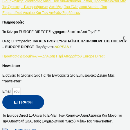
Βιομηχανικής Ιδιοκτησίας Αυτού Του Διαδικτυακού Τόπου, Προστατεύονται Από
Τις Σχετικές – Εφαρμοζόμενες Διατάξεις Του Ελληνικού Δικαίου, Του
Ευρωπαϊκού Δικαίου Και Των Διεθνών Συμβάσεων
Πληροφορίες
Το Κέντρο EUROPE DIRECT Συγχρηματοδοτείται Από Την Ε.Ε.
Όλες Οι Υπηρεσίες Του
ΚΕΝΤΡΟΥ ΕΥΡΩΠΑΪΚΗΣ ΠΛΗΡΟΦΟΡΗΣΗΣ ΗΠΕΙΡΟΥ
– EUROPE DIRECT
Παρέχονται
ΔΩΡΕΑΝ
!
Προστασία Δεδομένων — Δήλωση Περί Απορρήτου Europe Direct
Newsletter
Εισάγετε Τα Στοιχεία Σας Για Να Εγγραφείτε Στο Ενημερωτικό Δελτίο Μας
“Newsletter”
Email
ΕΓΓΡΑΦΉ
Το EuropeDirect Συλλέγει Τα E-Mail Των Χρηστών Αποκλειστικά Και Μόνο Για
Την Αποστολή Σε Αυτούς Ενημερωτικού Υλικού Μέσω Του “Newsletter”.