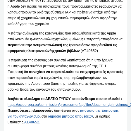
στην υπόθεση AT.40716. Σύμφωνα με την πράξη για τις ψηφιακές αγορές,
η Apple δεν πρέπει να υποχρεώνει τους προγραμματιστές εφαρμογών να
χρησιμοποιούν το δικό της σύστημα IAP και πρέπει να απέχει από την
επιβολή χρηματικών και μη χρηματικών περιορισμών όσον αφορά την
καθοδήγηση των χρηστών.
Μετά την ανάκληση της καταγγελίας που υποβλήθηκε κατά της Apple
από διανομέα ηλεκτρονικών/ηχητικών βιβλίων, η Επιτροπή αποφάσισε να
περατώσει την αντιμονοπωλιακή της έρευνα όσον αφορά ειδικά τις
εφαρμογές ηλεκτρονικών/ηχητικών βιβλίων
(AT.40652).
Η περάτωση της έρευνας δεν συνιστά διαπίστωση ότι η υπό έρευνα
συμπεριφορά συνάδει με τους κανόνες ανταγωνισμού της ΕΕ. Η
Επιτροπή θα
συνεχίσει να παρακολουθεί τις επιχειρηματικές πρακτικές
στον ευρωπαϊκό τομέα τεχνολογίας, συμπεριλαμβανομένων των
πρακτικών της Apple, τόσο βάσει της πράξης για τις ψηφιακές αγορές
όσο και βάσει των κανόνων του ανταγωνισμού.
Διαβάστε ολόκληρο το ΔΕΛΤΙΟ ΤΥΠΟΥ στο σύνδεσμο που ακολουθεί :
https://ec.europa.eu/commission/presscorner/api/files/document/print/el/
Περισσότερες πληροφορίες
διατίθενται στον
ιστότοπο της Επιτροπής
για τον ανταγωνισμό
, στο
δημόσιο μητρώο υποθέσεων
, με αριθμό
υπόθεσης
AT.40652.