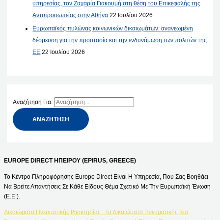
υπηρεσίας, τον Ζαχαρία Γιακουμή στη θέση του Επικεφαλής της
Αντιπροσωπείας στην Αθήνα
22 Ιουλίου 2026
Ευρωπαϊκός πυλώνας κοινωνικών δικαιωμάτων: ανανεωμένη
δέσμευση για την προστασία και την ενδυνάμωση των πολιτών της
ΕΕ
22 Ιουλίου 2026
Αναζήτηση Για:
EUROPE DIRECT ΗΠΕΙΡΟΥ (EPIRUS, GREECE)
Το Κέντρο Πληροφόρησης Europe Direct Είναι Η Υπηρεσία, Που Σας Βοηθάει
Να Βρείτε Απαντήσεις Σε Κάθε Είδους Θέμα Σχετικό Με Την Ευρωπαϊκή Ένωση
(Ε.Ε.).
Δικαιώματα Πνευματικής Ιδιοκτησίας : Τα Δικαιώματα Πνευματικής Και