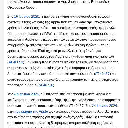
προκειμένου να χρησιμοποιούν το App Store της στον Ευρωπαϊκό
Οικονομικό Χώρο.
Στις
16 Ιουνίου 2020
, η Επιτροπή κίνησε αντιμονοπωλιακή έρευνα i)
σχετικά με τους κανόνες της Apple που επιβάλλουν την υποχρεωτική
χρήση του δικού της ιδιόκτητου συστήματος αγοράς εντός εφαρμογών
(«in-app purchase» ή «IAP»)· και ii) σχετικά με τους περιορισμούς που
επέβαλλε η Apple στην ικανότητα των ανταγωνιστών προγραμματιστών
εφαρμογών ηλεκτρονικών/ηχητικών βιβλίων να ενημερώνουν τους
χρήστες iPhone και iPad σχετικά με εναλλακτικές, φθηνότερες
δυνατότητες αγοράς εκτός του App Store (καθοδήγηση των χρηστών)
(
AT.40652
). Την ίδια ημέρα κίνησε άλλες δύο έρευνες για παραβάσεις της
αντιμονοπωλιακής νομοθεσίας σχετικά με παρόμοιους όρους του App
Store της Apple όσον αφορά τη μουσική συνεχούς ροής (
AT.40437
) και
άλλες εφαρμογές που ανταγωνίζονται τις εφαρμογές ή τις υπηρεσίες που
προσφέρει η Apple (
AT.40716
).
Στις
4 Μαρτίου 2024
, η Επιτροπή επέβαλε πρόστιμο στην Apple για
κατάχρηση της δεσπόζουσας θέσης της στην αγορά διανομής εφαρμογών
μουσικής συνεχούς ροής στην υπόθεση AT.40437. Στις
24 Ιουνίου 2024
,
μετά
τον ορισμό της Apple
ως «πυλωρού» όσον αφορά το App Store της
στο πλαίσιο της
πράξης για τις ψηφιακές αγορές
(DMA), η Επιτροπή
αποφάσισε να περατώσει τη διευρυμένη αντιμονοπωλιακή της έρευνα