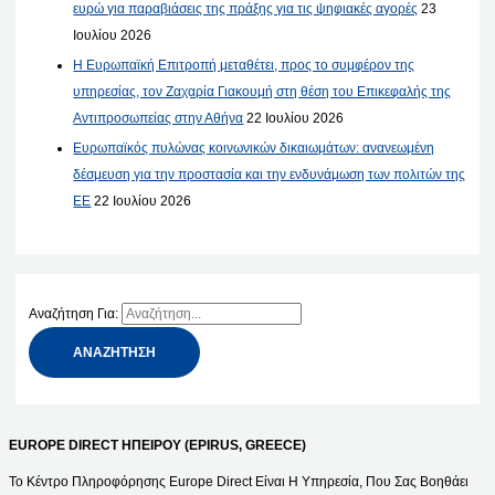
ευρώ για παραβιάσεις της πράξης για τις ψηφιακές αγορές
23
Ιουλίου 2026
Η Ευρωπαϊκή Επιτροπή μεταθέτει, προς το συμφέρον της
υπηρεσίας, τον Ζαχαρία Γιακουμή στη θέση του Επικεφαλής της
Αντιπροσωπείας στην Αθήνα
22 Ιουλίου 2026
Ευρωπαϊκός πυλώνας κοινωνικών δικαιωμάτων: ανανεωμένη
δέσμευση για την προστασία και την ενδυνάμωση των πολιτών της
ΕΕ
22 Ιουλίου 2026
Αναζήτηση Για:
EUROPE DIRECT ΗΠΕΙΡΟΥ (EPIRUS, GREECE)
Το Κέντρο Πληροφόρησης Europe Direct Είναι Η Υπηρεσία, Που Σας Βοηθάει