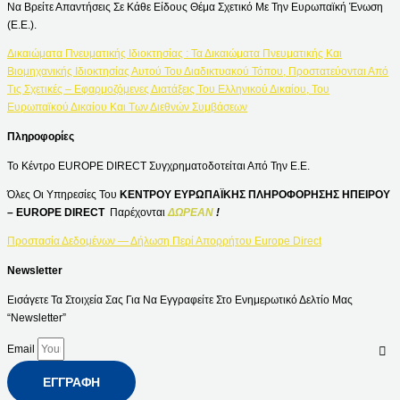
Να Βρείτε Απαντήσεις Σε Κάθε Είδους Θέμα Σχετικό Με Την Ευρωπαϊκή Ένωση
(Ε.Ε.).
Δικαιώματα Πνευματικής Ιδιοκτησίας : Τα Δικαιώματα Πνευματικής Και
Βιομηχανικής Ιδιοκτησίας Αυτού Του Διαδικτυακού Τόπου, Προστατεύονται Από
Τις Σχετικές – Εφαρμοζόμενες Διατάξεις Του Ελληνικού Δικαίου, Του
Ευρωπαϊκού Δικαίου Και Των Διεθνών Συμβάσεων
Πληροφορίες
Το Κέντρο EUROPE DIRECT Συγχρηματοδοτείται Από Την Ε.Ε.
Όλες Οι Υπηρεσίες Του
ΚΕΝΤΡΟΥ ΕΥΡΩΠΑΪΚΗΣ ΠΛΗΡΟΦΟΡΗΣΗΣ ΗΠΕΙΡΟΥ
– EUROPE DIRECT
Παρέχονται
ΔΩΡΕΑΝ
!
Προστασία Δεδομένων — Δήλωση Περί Απορρήτου Europe Direct
Newsletter
Εισάγετε Τα Στοιχεία Σας Για Να Εγγραφείτε Στο Ενημερωτικό Δελτίο Μας
“Newsletter”
Email
ΕΓΓΡΑΦΉ