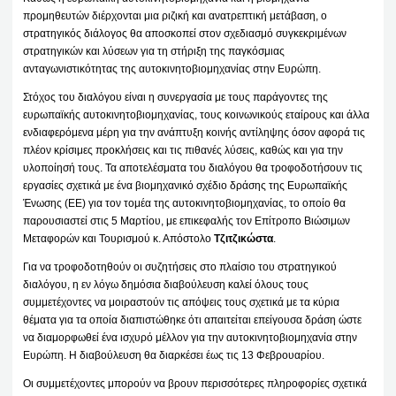
προμηθευτών διέρχονται μια ριζική και ανατρεπτική μετάβαση, ο
στρατηγικός διάλογος θα αποσκοπεί στον σχεδιασμό συγκεκριμένων
στρατηγικών και λύσεων για τη στήριξη της παγκόσμιας
ανταγωνιστικότητας της αυτοκινητοβιομηχανίας στην Ευρώπη.
Στόχος του διαλόγου είναι η συνεργασία με τους παράγοντες της
ευρωπαϊκής αυτοκινητοβιομηχανίας, τους κοινωνικούς εταίρους και άλλα
ενδιαφερόμενα μέρη για την ανάπτυξη κοινής αντίληψης όσον αφορά τις
πλέον κρίσιμες προκλήσεις και τις πιθανές λύσεις, καθώς και για την
υλοποίησή τους. Τα αποτελέσματα του διαλόγου θα τροφοδοτήσουν τις
εργασίες σχετικά με ένα βιομηχανικό σχέδιο δράσης της Ευρωπαϊκής
Ένωσης (ΕΕ) για τον τομέα της αυτοκινητοβιομηχανίας, το οποίο θα
παρουσιαστεί στις 5 Μαρτίου, με επικεφαλής τον Επίτροπο Βιώσιμων
Μεταφορών και Τουρισμού κ. Απόστολο
Τζιτζικώστα
.
Για να τροφοδοτηθούν οι συζητήσεις στο πλαίσιο του στρατηγικού
διαλόγου, η εν λόγω δημόσια διαβούλευση καλεί όλους τους
συμμετέχοντες να μοιραστούν τις απόψεις τους σχετικά με τα κύρια
θέματα για τα οποία διαπιστώθηκε ότι απαιτείται επείγουσα δράση ώστε
να διαμορφωθεί ένα ισχυρό μέλλον για την αυτοκινητοβιομηχανία στην
Ευρώπη. Η διαβούλευση θα διαρκέσει έως τις 13 Φεβρουαρίου.
Οι συμμετέχοντες μπορούν να βρουν περισσότερες πληροφορίες σχετικά