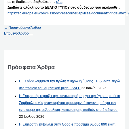
με τη διαδικασία διαβούλευσης
εδώ
.
Διαβάστε ολόκληρο το ΔΕΛΤΙΟ ΤΥΠΟΥ στο σύνδεσμο που ακολουθεί :
https://ec.europa.eu/commission/presscorner/api/files/document/print/el/
←
Προηγούμενο Άρθρο
Επόμενο Άρθρο
→
Πρόσφατα Άρθρα
Η Ελλάδα λαμβάνει την πρώτη πληρωμή ύψους 118,2 εκατ. ευρώ
στο πλαίσιο του αμυντικού μέσου SAFE
23 Ιουλίου 2026
Η Επιτροπή εκφράζει την ικανοποίησή της για την έγκριση από το
Συμβούλιο ενός ανανεωμένου προσωρινού κανονισμού για τον
εντοπισμό της σεξουαλικής κακοποίησης παιδιών στο διαδίκτυο
23 Ιουλίου 2026
Η Επιτροπή επιβάλλει στην Google πρόστιμα ύψους 890 εκατ.